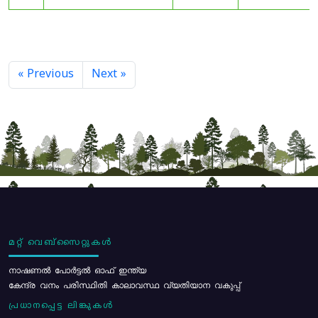
« Previous
Next »
മറ്റ് വെബ്സൈറ്റുകൾ
നാഷണൽ പോർട്ടൽ ഓഫ് ഇന്ത്യ
കേന്ദ്ര വനം പരിസ്ഥിതി കാലാവസ്ഥ വ്യതിയാന വകുപ്പ്
പ്രധാനപ്പെട്ട ലിങ്കുകൾ