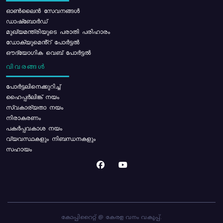
ഓൺലൈൻ സേവനങ്ങൾ
ഡാഷ്ബോർഡ്
മുഖ്യമന്ത്രിയുടെ പരാതി പരിഹാരം
ഡോക്യുമെൻ്റ് പോർട്ടൽ
ഔദ്യോഗിക വെബ് പോർട്ടൽ
വിവരങ്ങൾ
പോര്‍ട്ടലിനെക്കുറിച്ച്
ഹൈപ്പർലിങ്ക് നയം
സ്വകാര്യതാ നയം
നിരാകരണം
പകർപ്പവകാശ നയം
വ്യവസ്ഥകളും നിബന്ധനകളും
സഹായം
കോപ്പിറൈറ്റ് @ കേരള വനം വകുപ്പ്.