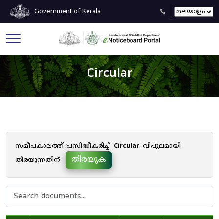
Government of Kerala
Circular
സമീപകാലത്ത് പ്രസിദ്ധീകരിച്ച്
Circular
. വിപുലമായി
തിരയുക
തിരയുന്നതിന്