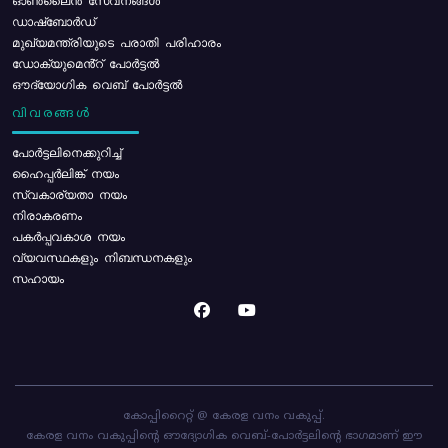
ഓൺലൈൻ സേവനങ്ങൾ
ഡാഷ്ബോർഡ്
മുഖ്യമന്ത്രിയുടെ പരാതി പരിഹാരം
ഡോക്യുമെൻ്റ് പോർട്ടൽ
ഔദ്യോഗിക വെബ് പോർട്ടൽ
വിവരങ്ങൾ
പോര്‍ട്ടലിനെക്കുറിച്ച്
ഹൈപ്പർലിങ്ക് നയം
സ്വകാര്യതാ നയം
നിരാകരണം
പകർപ്പവകാശ നയം
വ്യവസ്ഥകളും നിബന്ധനകളും
സഹായം
കോപ്പിറൈറ്റ് @ കേരള വനം വകുപ്പ്.
കേരള വനം വകുപ്പിന്റെ ഔദ്യോഗിക വെബ്-പോർട്ടലിന്റെ ഭാഗമാണ് ഈ