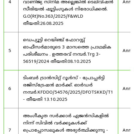
4
വാണിജ്യ സിനിമ അല്ലെങ്കിൽ ടെലിവിഷൻ
Anno
സീരിയൽ ഷൂട്ടിംഗുകൾ നിരോധിക്കൽ.
G.O(Rt)No.363/2025/F&WLD
തീയതി:26.08.2025
ഡെപ്യൂട്ടി റെയിഞ്ച് ഫോറസ്റ്റ്
ഓഫീസർമാരുടെ 3 മാസത്തെ പ്രാഥമിക
5
Anno
പരിശീലനം . ഉത്തരവ് നമ്പർ.Trg 3-
56519/2024 തീയതി:08.10.2025
ടിംബർ ട്രാൻസിറ്റ് റൂൾസ് - പ്രോപ്പർട്ടി
രജിസ്ട്രേഷൻ മാർക്ക്. ഓർഡർ
6
Anno
നമ്പർ.KFDDO/54576/2025/DFOTSKKD/T1
- തീയതി 13.10.2025
അംഗീകൃത സർക്കാർ ഏജൻസികളിൽ
നിന്ന് സിവിൽ വർക്കുകൾക്ക്
7
പ്രൊപ്പോസലുകൾ അഭ്യർത്ഥിക്കുന്നു -
Anno