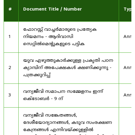
#
Document Title / Number
Type
ഫോറസ്റ്റ് വാച്ചർമാരുടെ പ്രത്യേക
1
നിയമനം - ആദിവാസി
Anno
സെറ്റിൽമെന്റുകളുടെ പട്ടിക
യുവ എഴുത്തുകാർക്കുള്ള പ്രകൃതി പഠന
2
ക്യാമ്പിന് അപേക്ഷകൾ ക്ഷണിക്കുന്നു -
Anno
പത്രക്കുറിപ്പ്
വന്യജീവി സമാപന സമ്മേളനം ഇന്ന്
3
Anno
ഒക്ടോബർ - 9 ന്
വന്യജീവി സങ്കേതങ്ങൾ,
ദേശീയോദ്യാനങ്ങൾ, കടുവ സംരക്ഷണ
കേന്ദ്രങ്ങൾ എന്നിവയ്ക്കുള്ളിൽ