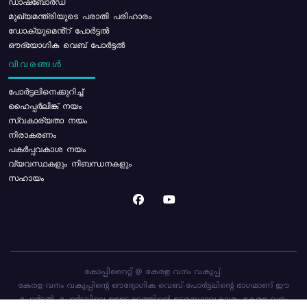
ഡാഷ്ബോർഡ്
മുഖ്യമന്ത്രിയുടെ പരാതി പരിഹാരം
ഡോക്യുമെൻ്റ് പോർട്ടൽ
ഔദ്യോഗിക വെബ് പോർട്ടൽ
വിവരങ്ങൾ
പോര്‍ട്ടലിനെക്കുറിച്ച്
ഹൈപ്പർലിങ്ക് നയം
സ്വകാര്യതാ നയം
നിരാകരണം
പകർപ്പവകാശ നയം
വ്യവസ്ഥകളും നിബന്ധനകളും
സഹായം
കോപ്പിറൈറ്റ് @ കേരള വനം വകുപ്പ്.
കേരള വനം വകുപ്പിന്റെ ഔദ്യോഗിക വെബ്-പോർട്ടലിന്റെ ഭാഗമാണ് ഈ
പോർട്ടൽ. പോർട്ടലിലെ ഉള്ളടക്കത്തിന്റെ ഉടമസ്ഥാവകാശം കേരള വനം