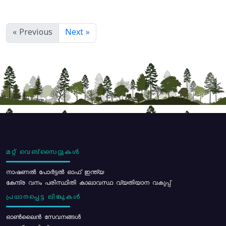
« Previous
Next »
മറ്റ് വെബ്സൈറ്റുകൾ
നാഷണൽ പോർട്ടൽ ഓഫ് ഇന്ത്യ
കേന്ദ്ര വനം പരിസ്ഥിതി കാലാവസ്ഥ വ്യതിയാന വകുപ്പ്
പ്രധാനപ്പെട്ട ലിങ്കുകൾ
ഓൺലൈൻ സേവനങ്ങൾ