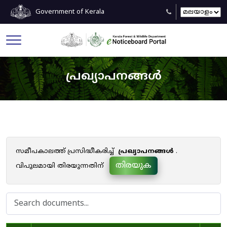
Government of Kerala
പ്രഖ്യാപനങ്ങൾ
സമീപകാലത്ത് പ്രസിദ്ധീകരിച്ച്
പ്രഖ്യാപനങ്ങൾ
.
തിരയുക
വിപുലമായി തിരയുന്നതിന്