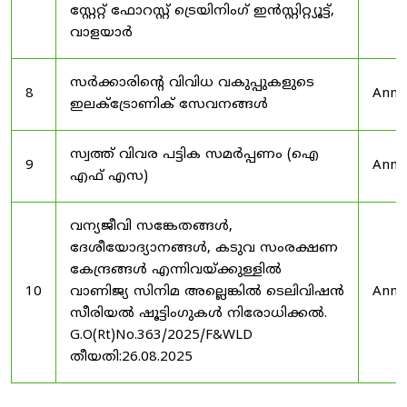
സ്റ്റേറ്റ് ഫോറസ്റ്റ് ട്രെയിനിംഗ് ഇൻസ്റ്റിറ്റ്യൂട്ട്,
വാളയാർ
സർക്കാരിന്റെ വിവിധ വകുപ്പുകളുടെ
8
Anno
ഇലക്ട്രോണിക് സേവനങ്ങൾ
സ്വത്ത് വിവര പട്ടിക സമർപ്പണം (ഐ
9
Anno
എഫ് എസ)
വന്യജീവി സങ്കേതങ്ങൾ,
ദേശീയോദ്യാനങ്ങൾ, കടുവ സംരക്ഷണ
കേന്ദ്രങ്ങൾ എന്നിവയ്ക്കുള്ളിൽ
10
വാണിജ്യ സിനിമ അല്ലെങ്കിൽ ടെലിവിഷൻ
Anno
സീരിയൽ ഷൂട്ടിംഗുകൾ നിരോധിക്കൽ.
G.O(Rt)No.363/2025/F&WLD
തീയതി:26.08.2025