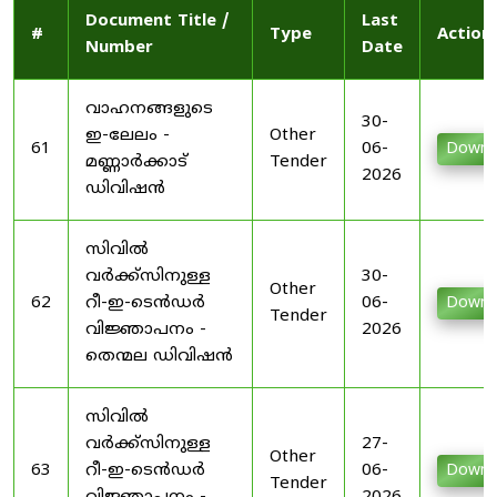
Document Title /
Last
#
Type
Action
Number
Date
വാഹനങ്ങളുടെ
30-
ഇ-ലേലം -
Other
61
06-
Downl
മണ്ണാർക്കാട്
Tender
2026
ഡിവിഷൻ
സിവിൽ
വർക്ക്സിനുള്ള
30-
Other
62
റീ-ഇ-ടെൻഡർ
06-
Downl
Tender
വിജ്ഞാപനം -
2026
തെന്മല ഡിവിഷൻ
സിവിൽ
വർക്ക്സിനുള്ള
27-
Other
63
റീ-ഇ-ടെൻഡർ
06-
Downl
Tender