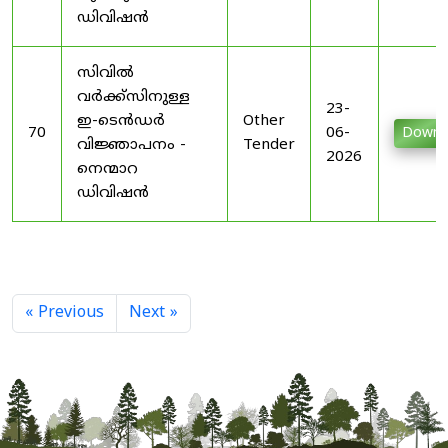
ഡിവിഷൻ
സിവിൽ
വർക്ക്സിനുള്ള
23-
ഇ-ടെൻഡർ
Other
70
06-
Downl
വിജ്ഞാപനം -
Tender
2026
നെന്മാറ
ഡിവിഷൻ
« Previous
Next »