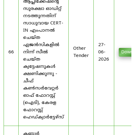
ആപ്ലിക്കേഷന്റെ
സുരക്ഷാ ഓഡിറ്റ്
നടത്തുന്നതിന്
സാധുവായ CERT-
IN എംപാനൽ
ചെയ്ത
ഏജൻസികളിൽ
27-
Other
66
നിന്ന് സീൽ
06-
Downl
Tender
ചെയ്ത
2026
ക്വട്ടേഷനുകൾ
ക്ഷണിക്കുന്നു -
ചീഫ്
കൺസർവേറ്റർ
ഓഫ് ഫോറസ്റ്റ്
(ഐടി), കേരള
ഫോറസ്റ്റ്
ഹെഡ്ക്വാർട്ടേഴ്സ്
കണ്ണൂർ