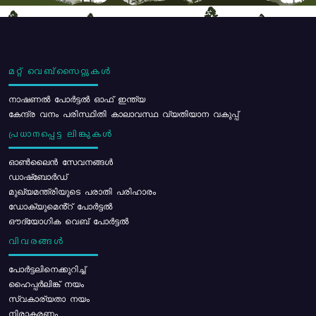
മറ്റ് വെബ്സൈറ്റുകൾ
നാഷണൽ പോർട്ടൽ ഓഫ് ഇന്ത്യ
കേന്ദ്ര വനം പരിസ്ഥിതി കാലാവസ്ഥ വ്യതിയാന വകുപ്പ്
പ്രധാനപ്പെട്ട ലിങ്കുകൾ
ഓൺലൈൻ സേവനങ്ങൾ
ഡാഷ്ബോർഡ്
മുഖ്യമന്ത്രിയുടെ പരാതി പരിഹാരം
ഡോക്യുമെൻ്റ് പോർട്ടൽ
ഔദ്യോഗിക വെബ് പോർട്ടൽ
വിവരങ്ങൾ
പോര്‍ട്ടലിനെക്കുറിച്ച്
ഹൈപ്പർലിങ്ക് നയം
സ്വകാര്യതാ നയം
നിരാകരണം