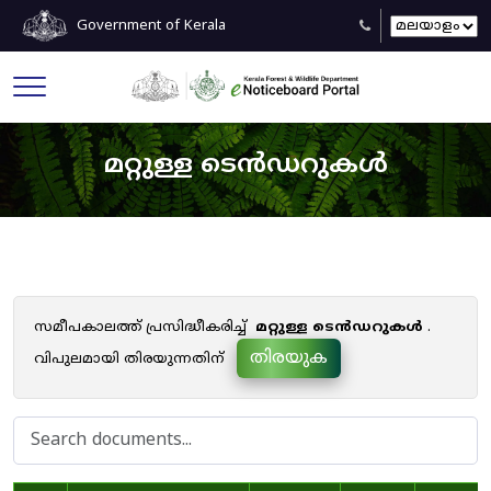
Government of Kerala
മറ്റുള്ള ടെൻഡറുകൾ
സമീപകാലത്ത് പ്രസിദ്ധീകരിച്ച്
മറ്റുള്ള ടെൻഡറുകൾ
.
തിരയുക
വിപുലമായി തിരയുന്നതിന്