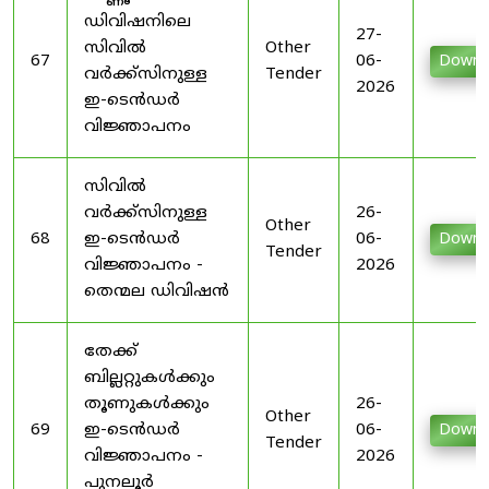
ഡിവിഷനിലെ
27-
സിവിൽ
Other
67
06-
Downl
വർക്ക്സിനുള്ള
Tender
2026
ഇ-ടെൻഡർ
വിജ്ഞാപനം
സിവിൽ
വർക്ക്സിനുള്ള
26-
Other
68
ഇ-ടെൻഡർ
06-
Downl
Tender
വിജ്ഞാപനം -
2026
തെന്മല ഡിവിഷൻ
തേക്ക്
ബില്ലറ്റുകൾക്കും
തൂണുകൾക്കും
26-
Other
69
ഇ-ടെൻഡർ
06-
Downl
Tender
വിജ്ഞാപനം -
2026
പുനലൂർ