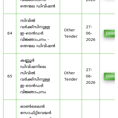
വിജ്ഞാപനം -
2026
തെന്മല ഡിവിഷൻ
സിവിൽ
വർക്ക്സിനുള്ള
27-
Other
64
ഇ-ടെൻഡർ
06-
Downl
Tender
വിജ്ഞാപനം -
2026
തെന്മല ഡിവിഷൻ
കണ്ണൂർ
ഡിവിഷനിലെ
27-
സിവിൽ
Other
65
06-
Downl
വർക്ക്സിനുള്ള
Tender
2026
ഇ-ടെൻഡർ
വിജ്ഞാപനം
ഓൺലൈൻ
സോഫ്റ്റ്‌വെയർ