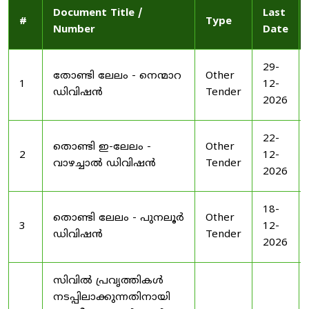
Document Title /
Last
#
Type
Number
Date
29-
തോണ്ടി ലേലം - നെന്മാറ
Other
1
12-
ഡിവിഷൻ
Tender
2026
22-
തൊണ്ടി ഇ-ലേലം -
Other
2
12-
വാഴച്ചാൽ ഡിവിഷൻ
Tender
2026
18-
തൊണ്ടി ലേലം - പുനലൂർ
Other
3
12-
ഡിവിഷൻ
Tender
2026
സിവിൽ പ്രവൃത്തികൾ
നടപ്പിലാക്കുന്നതിനായി