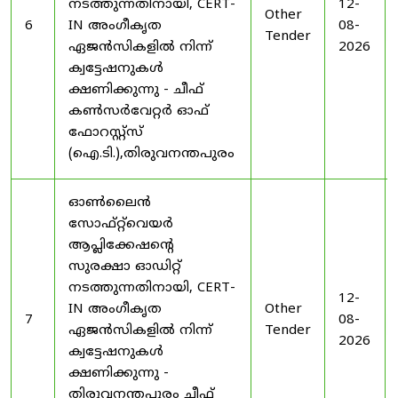
നടത്തുന്നതിനായി, CERT-
12-
Other
6
IN അംഗീകൃത
08-
Tender
ഏജൻസികളിൽ നിന്ന്
2026
ക്വട്ടേഷനുകൾ
ക്ഷണിക്കുന്നു - ചീഫ്
കൺസർവേറ്റർ ഓഫ്
ഫോറസ്റ്റ്സ്
(ഐ.ടി.),തിരുവനന്തപുരം
ഓൺലൈൻ
സോഫ്റ്റ്‌വെയർ
ആപ്ലിക്കേഷന്റെ
സുരക്ഷാ ഓഡിറ്റ്
നടത്തുന്നതിനായി, CERT-
12-
IN അംഗീകൃത
Other
7
08-
ഏജൻസികളിൽ നിന്ന്
Tender
2026
ക്വട്ടേഷനുകൾ
ക്ഷണിക്കുന്നു -
തിരുവനന്തപുരം ചീഫ്