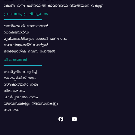
കേന്ദ്ര വനം പരിസ്ഥിതി കാലാവസ്ഥ വ്യതിയാന വകുപ്പ്
പ്രധാനപ്പെട്ട ലിങ്കുകൾ
ഓൺലൈൻ സേവനങ്ങൾ
ഡാഷ്ബോർഡ്
മുഖ്യമന്ത്രിയുടെ പരാതി പരിഹാരം
ഡോക്യുമെൻ്റ് പോർട്ടൽ
ഔദ്യോഗിക വെബ് പോർട്ടൽ
വിവരങ്ങൾ
പോര്‍ട്ടലിനെക്കുറിച്ച്
ഹൈപ്പർലിങ്ക് നയം
സ്വകാര്യതാ നയം
നിരാകരണം
പകർപ്പവകാശ നയം
വ്യവസ്ഥകളും നിബന്ധനകളും
സഹായം