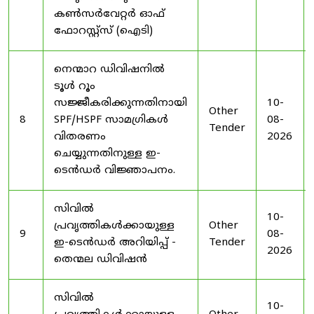
കൺസർവേറ്റർ ഓഫ്
ഫോറസ്റ്റ്സ് (ഐടി)
നെന്മാറ ഡിവിഷനിൽ
ടൂൾ റൂം
സജ്ജീകരിക്കുന്നതിനായി
10-
Other
8
SPF/HSPF സാമഗ്രികൾ
08-
Tender
വിതരണം
2026
ചെയ്യുന്നതിനുള്ള ഇ-
ടെൻഡർ വിജ്ഞാപനം.
സിവിൽ
10-
പ്രവൃത്തികൾക്കായുള്ള
Other
9
08-
ഇ-ടെൻഡർ അറിയിപ്പ് -
Tender
2026
തെന്മല ഡിവിഷൻ
സിവിൽ
10-