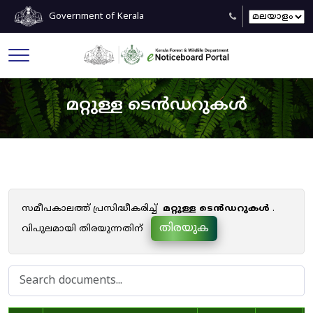
Government of Kerala
മറ്റുള്ള ടെൻഡറുകൾ
സമീപകാലത്ത് പ്രസിദ്ധീകരിച്ച്
മറ്റുള്ള ടെൻഡറുകൾ
.
തിരയുക
വിപുലമായി തിരയുന്നതിന്