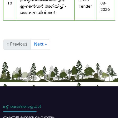
പ്രവൃത്തികൾക്കായുള്ള
Other
10
08-
ഇ-ടെൻഡർ അറിയിപ്പ് -
Tender
2026
തെന്മല ഡിവിഷൻ
« Previous
Next »
മറ്റ് വെബ്സൈറ്റുകൾ
നാഷണൽ പോർട്ടൽ ഓഫ് ഇന്ത്യ