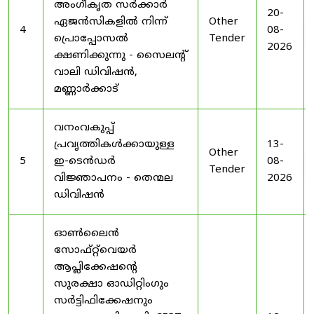
അംഗീകൃത സർക്കാർ
20-
ഏജൻസികളിൽ നിന്ന്
Other
4
08-
പ്രൊപ്പോസൽ
Tender
2026
ക്ഷണിക്കുന്നു - സൈലന്റ്
വാലി ഡിവിഷൻ,
മണ്ണാർക്കാട്
വനംവകുപ്പ്
പ്രവൃത്തികൾക്കായുള്ള
13-
Other
5
ഇ-ടെൻഡർ
08-
Tender
വിജ്ഞാപനം - തെന്മല
2026
ഡിവിഷൻ
ഓൺലൈൻ
സോഫ്റ്റ്‌വെയർ
ആപ്ലിക്കേഷന്റെ
സുരക്ഷാ ഓഡിറ്റിംഗും
സർട്ടിഫിക്കേഷനും