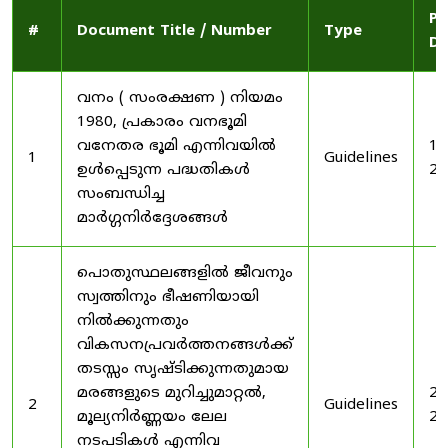
Pu
#
Document Title / Number
Type
Da
വനം ( സംരക്ഷണ ) നിയമം
1980, പ്രകാരം വനഭൂമി
വനേതര ഭൂമി എന്നിവയിൽ
19
1
Guidelines
ഉൾപ്പെടുന്ന പദ്ധതികൾ
20
സംബന്ധിച്ച
മാർഗ്ഗനിർദ്ദേശങ്ങൾ
പൊതുസ്ഥലങ്ങളിൽ ജീവനും
സ്വത്തിനും ഭീഷണിയായി
നിൽക്കുന്നതും
വികസനപ്രവർത്തനങ്ങൾക്ക്
തടസ്സം സൃഷ്ടിക്കുന്നതുമായ
മരങ്ങളുടെ മുറിച്ചുമാറ്റൽ,
20
2
Guidelines
മൂല്യനിർണ്ണയം ലേല
20
നടപടികൾ എന്നിവ