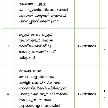
സംബന്ധിച്ചുള്ള
പൊതുമാർഗ്ഗനിർദ്ദേശങ്ങൾ
ഭേദഗതി വരുത്തി ഉത്തരവ്
പുറപ്പെടുവിക്കുന്നു നമ
സ്റ്റെപ് ബൈ സ്റ്റെപ്
പ്രോസുജൂർ ഫോർ
03
3
റെസ്‌പോണ്ടിങ് ടു
Guidelines
20
കോംപ്രമൈസ് ഓഫ്
സിസ്റ്റംസ്
മനുഷ്യവാസ
മേഖലകളിൽനിന്നും
സർട്ടിഫൈഡ് സ്നേക്ക്
ഹാൻഡ്‌ലർമാർ പിടിക്കുന്ന
19
4
പാമ്പുകളെ സുരക്ഷിതമായി
Guidelines
20
അവയുടെ തനതു
ആവാസവ്യവസ്ഥായിൽ