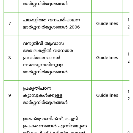
മാർഗ്ഗനിർദ്ദേശങ്ങൾ
പങ്കാളിത്ത വനപരിപാലന
19
7
Guidelines
മാർഗ്ഗനിർദ്ദേശങ്ങൾ 2006
20
വന്യജീവി ആവാസ
മേഖലകളിൽ വനേതര
19
8
പ്രവർത്തനങ്ങൾ
Guidelines
20
നടത്തുന്നതിനുള്ള
മാർഗ്ഗനിർദ്ദേശങ്ങൾ
പ്രകൃതിപഠന
19
9
ക്യാമ്പുകൾക്കുള്ള
Guidelines
20
മാർഗ്ഗനിർദ്ദേശങ്ങൾ
ഇലക്‌ട്രോണിക്‌സ്, ഐടി
ഉപകരണങ്ങൾ എന്നിവയുടെ