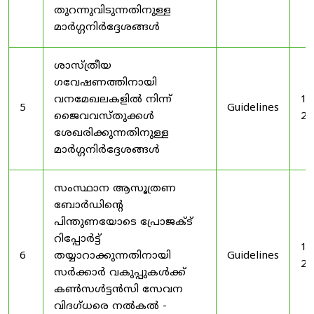
തുറന്നുവിടുന്നതിനുള്ള
മാർഗ്ഗനിർദ്ദേശങ്ങൾ
ശാസ്ത്രീയ
ഗവേഷണത്തിനായി
വനമേഖലകളിൽ നിന്ന്
19
5
Guidelines
ജൈവവസ്തുക്കൾ
20
ശേഖരിക്കുന്നതിനുള്ള
മാർഗ്ഗനിർദ്ദേശങ്ങൾ
സംസ്ഥാന ആസൂത്രണ
ബോർഡിൻ്റെ
പിന്തുണയോടെ പ്രോജക്ട്
റിപ്പോർട്ട്
19
6
തയ്യാറാക്കുന്നതിനായി
Guidelines
20
സർക്കാർ വകുപ്പുകൾക്ക്
കൺസൾട്ടൻസി സേവന
വിദഗ്ധരെ നൽകൽ -