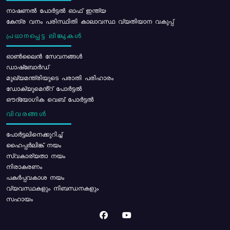
നാഷണൽ പോർട്ടൽ ഓഫ് ഇന്ത്യ
കേന്ദ്ര വനം പരിസ്ഥിതി കാലാവസ്ഥ വ്യതിയാന വകുപ്പ്
പ്രധാനപ്പെട്ട ലിങ്കുകൾ
ഓൺലൈൻ സേവനങ്ങൾ
ഡാഷ്ബോർഡ്
മുഖ്യമന്ത്രിയുടെ പരാതി പരിഹാരം
ഡോക്യുമെൻ്റ് പോർട്ടൽ
ഔദ്യോഗിക വെബ് പോർട്ടൽ
വിവരങ്ങൾ
പോര്‍ട്ടലിനെക്കുറിച്ച്
ഹൈപ്പർലിങ്ക് നയം
സ്വകാര്യതാ നയം
നിരാകരണം
പകർപ്പവകാശ നയം
വ്യവസ്ഥകളും നിബന്ധനകളും
സഹായം