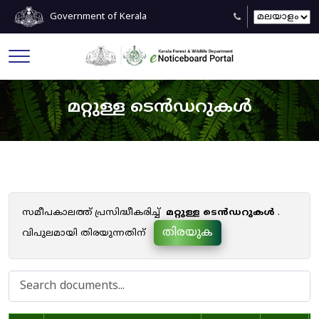
Government of Kerala
മറ്റുള്ള ടെൻഡറുകൾ
സമീപകാലത്ത് പ്രസിദ്ധീകരിച്ച്
മറ്റുള്ള ടെൻഡറുകൾ
.
തിരയുക
വിപുലമായി തിരയുന്നതിന്