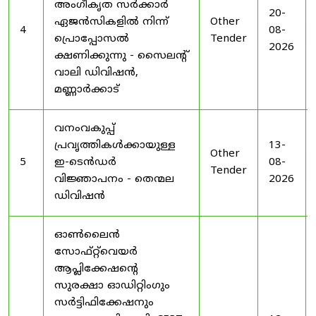
അംഗീകൃത സർക്കാർ
20-
ഏജൻസികളിൽ നിന്ന്
Other
4
08-
പ്രൊപ്പോസൽ
Tender
2026
ക്ഷണിക്കുന്നു - സൈലന്റ്
വാലി ഡിവിഷൻ,
മണ്ണാർക്കാട്
വനംവകുപ്പ്
പ്രവൃത്തികൾക്കായുള്ള
13-
Other
5
ഇ-ടെൻഡർ
08-
Tender
വിജ്ഞാപനം - തെന്മല
2026
ഡിവിഷൻ
ഓൺലൈൻ
സോഫ്റ്റ്‌വെയർ
ആപ്ലിക്കേഷന്റെ
സുരക്ഷാ ഓഡിറ്റിംഗും
സർട്ടിഫിക്കേഷനും