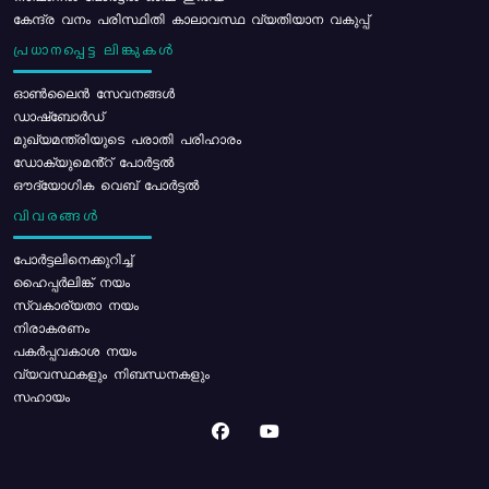
കേന്ദ്ര വനം പരിസ്ഥിതി കാലാവസ്ഥ വ്യതിയാന വകുപ്പ്
പ്രധാനപ്പെട്ട ലിങ്കുകൾ
ഓൺലൈൻ സേവനങ്ങൾ
ഡാഷ്ബോർഡ്
മുഖ്യമന്ത്രിയുടെ പരാതി പരിഹാരം
ഡോക്യുമെൻ്റ് പോർട്ടൽ
ഔദ്യോഗിക വെബ് പോർട്ടൽ
വിവരങ്ങൾ
പോര്‍ട്ടലിനെക്കുറിച്ച്
ഹൈപ്പർലിങ്ക് നയം
സ്വകാര്യതാ നയം
നിരാകരണം
പകർപ്പവകാശ നയം
വ്യവസ്ഥകളും നിബന്ധനകളും
സഹായം