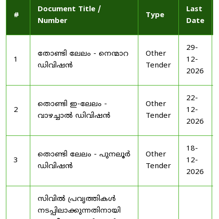
Document Title /
Last
#
Type
Number
Date
29-
തോണ്ടി ലേലം - നെന്മാറ
Other
1
12-
ഡിവിഷൻ
Tender
2026
22-
തൊണ്ടി ഇ-ലേലം -
Other
2
12-
വാഴച്ചാൽ ഡിവിഷൻ
Tender
2026
18-
തൊണ്ടി ലേലം - പുനലൂർ
Other
3
12-
ഡിവിഷൻ
Tender
2026
സിവിൽ പ്രവൃത്തികൾ
നടപ്പിലാക്കുന്നതിനായി