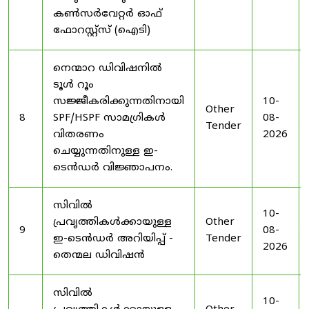
കൺസർവേറ്റർ ഓഫ്
ഫോറസ്റ്റ്സ് (ഐടി)
നെന്മാറ ഡിവിഷനിൽ
ടൂൾ റൂം
സജ്ജീകരിക്കുന്നതിനായി
10-
Other
8
SPF/HSPF സാമഗ്രികൾ
08-
Tender
വിതരണം
2026
ചെയ്യുന്നതിനുള്ള ഇ-
ടെൻഡർ വിജ്ഞാപനം.
സിവിൽ
10-
പ്രവൃത്തികൾക്കായുള്ള
Other
9
08-
ഇ-ടെൻഡർ അറിയിപ്പ് -
Tender
2026
തെന്മല ഡിവിഷൻ
സിവിൽ
10-