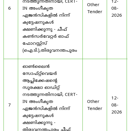
നടത്തുന്നതിനായി, CERT-
12-
Other
6
IN അംഗീകൃത
08-
Tender
ഏജൻസികളിൽ നിന്ന്
2026
ക്വട്ടേഷനുകൾ
ക്ഷണിക്കുന്നു - ചീഫ്
കൺസർവേറ്റർ ഓഫ്
ഫോറസ്റ്റ്സ്
(ഐ.ടി.),തിരുവനന്തപുരം
ഓൺലൈൻ
സോഫ്റ്റ്‌വെയർ
ആപ്ലിക്കേഷന്റെ
സുരക്ഷാ ഓഡിറ്റ്
നടത്തുന്നതിനായി, CERT-
12-
IN അംഗീകൃത
Other
7
08-
ഏജൻസികളിൽ നിന്ന്
Tender
2026
ക്വട്ടേഷനുകൾ
ക്ഷണിക്കുന്നു -
തിരുവനന്തപുരം ചീഫ്