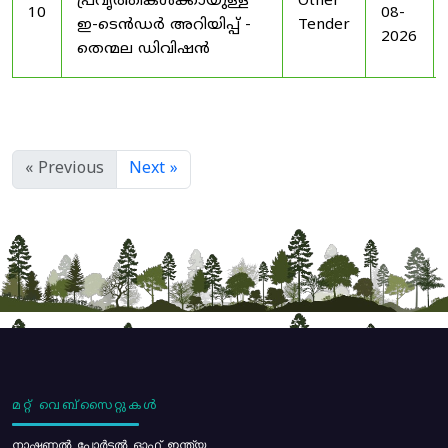
പ്രവൃത്തികൾക്കായുള്ള
Other
10
08-
ഇ-ടെൻഡർ അറിയിപ്പ് -
Tender
2026
തെന്മല ഡിവിഷൻ
« Previous
Next »
മറ്റ് വെബ്സൈറ്റുകൾ
നാഷണൽ പോർട്ടൽ ഓഫ് ഇന്ത്യ