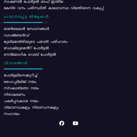
നാഷണൽ പോർട്ടൽ ഓഫ് ഇന്ത്യ
കേന്ദ്ര വനം പരിസ്ഥിതി കാലാവസ്ഥ വ്യതിയാന വകുപ്പ്
പ്രധാനപ്പെട്ട ലിങ്കുകൾ
ഓൺലൈൻ സേവനങ്ങൾ
ഡാഷ്ബോർഡ്
മുഖ്യമന്ത്രിയുടെ പരാതി പരിഹാരം
ഡോക്യുമെൻ്റ് പോർട്ടൽ
ഔദ്യോഗിക വെബ് പോർട്ടൽ
വിവരങ്ങൾ
പോര്‍ട്ടലിനെക്കുറിച്ച്
ഹൈപ്പർലിങ്ക് നയം
സ്വകാര്യതാ നയം
നിരാകരണം
പകർപ്പവകാശ നയം
വ്യവസ്ഥകളും നിബന്ധനകളും
സഹായം