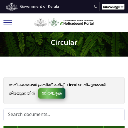
Government of Kerala
Circular
സമീപകാലത്ത് പ്രസിദ്ധീകരിച്ച്
Circular
. വിപുലമായി
തിരയുക
തിരയുന്നതിന്