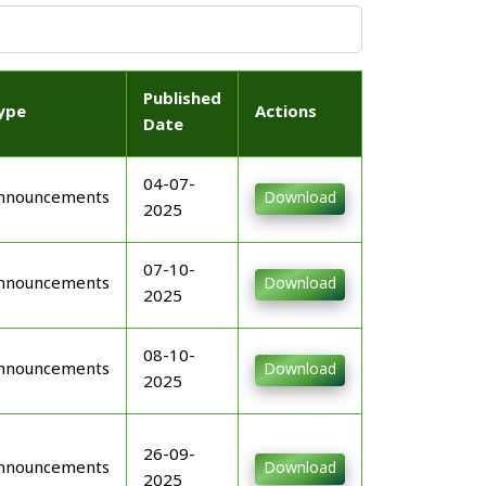
Published
ype
Actions
Date
04-07-
nnouncements
Download
2025
07-10-
nnouncements
Download
2025
08-10-
nnouncements
Download
2025
26-09-
nnouncements
Download
2025