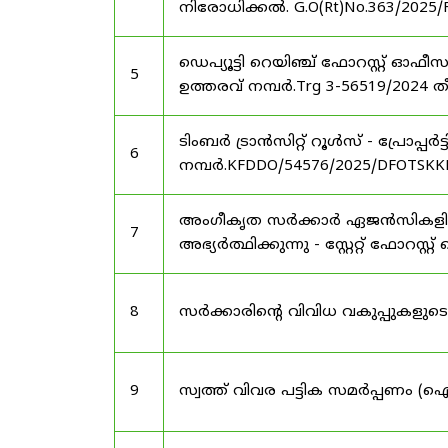
നിരോധിക്കൽ. G.O(Rt)No.363/2025/
ഡെപ്യൂട്ടി റെയിഞ്ച് ഫോറസ്റ്റ് ഓ
5
ഉത്തരവ് നമ്പർ.Trg 3-56519/2024 ത
ടിംബർ ട്രാൻസിറ്റ് റൂൾസ് - പ്രോപ്പ
6
നമ്പർ.KFDDO/54576/2025/DFOTSKKD
അംഗീകൃത സർക്കാർ ഏജൻസികളിൽ 
7
അഭ്യർത്ഥിക്കുന്നു - സ്റ്റേറ്റ് ഫോറസ്റ്റ് 
8
സർക്കാരിന്റെ വിവിധ വകുപ്പുകള
9
സ്വത്ത് വിവര പട്ടിക സമർപ്പണം