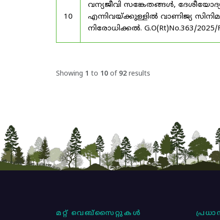
വന്യജീവി സങ്കേതങ്ങൾ, ദേശീയോദ്
10
എന്നിവയ്ക്കുള്ളിൽ വാണിജ്യ സിനി
നിരോധിക്കൽ. G.O(Rt)No.363/2025/
Showing
1
to
10
of
92
results
മറ്റ് വെബ്സൈറ്റുകൾ
പ്രധാന