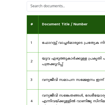
#
Document Title / Number
1
ഫോറസ്റ്റ് വാച്ചർമാരുടെ പ്രത്യേക
യുവ എഴുത്തുകാർക്കുള്ള പ്രകൃതി പ
2
പത്രക്കുറിപ്പ്
3
വന്യജീവി സമാപന സമ്മേളനം ഇന്ന്
വന്യജീവി സങ്കേതങ്ങൾ, ദേശീയോദ്
4
എന്നിവയ്ക്കുള്ളിൽ വാണിജ്യ സിനി