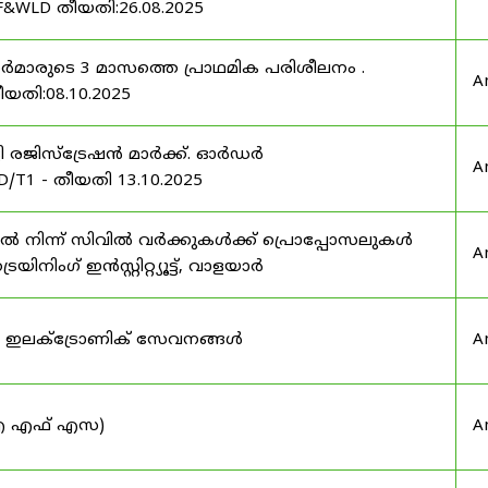
F&WLD തീയതി:26.08.2025
ഫീസർമാരുടെ 3 മാസത്തെ പ്രാഥമിക പരിശീലനം .
A
ീയതി:08.10.2025
ർട്ടി രജിസ്ട്രേഷൻ മാർക്ക്. ഓർഡർ
A
/T1 - തീയതി 13.10.2025
നിന്ന് സിവിൽ വർക്കുകൾക്ക് പ്രൊപ്പോസലുകൾ
A
ട്രെയിനിംഗ് ഇൻസ്റ്റിറ്റ്യൂട്ട്, വാളയാർ
ുടെ ഇലക്ട്രോണിക് സേവനങ്ങൾ
A
 (ഐ എഫ് എസ)
A