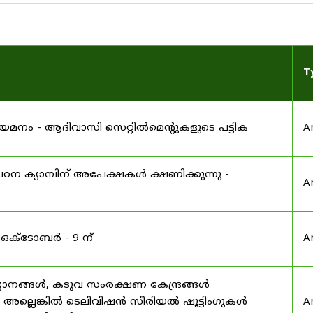
T
 നിയമനം - ആദിവാസി സെറ്റിൽമെന്റുകളുടെ പട്ടിക
A
ഠന ക്യാമ്പിന് അപേക്ഷകൾ ക്ഷണിക്കുന്നു -
A
 ഒക്ടോബർ - 9 ന്
A
യാനങ്ങൾ, കടുവ സംരക്ഷണ കേന്ദ്രങ്ങൾ
മ അല്ലെങ്കിൽ ടെലിവിഷൻ സീരിയൽ ഷൂട്ടിംഗുകൾ
A