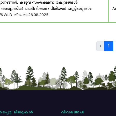
യാനങ്ങൾ, കടുവ സംരക്ഷണ കേന്ദ്രങ്ങൾ
മ അല്ലെങ്കിൽ ടെലിവിഷൻ സീരിയൽ ഷൂട്ടിംഗുകൾ
A
F&WLD തീയതി:26.08.2025
‹
1
പ്പെട്ട ലിങ്കുകൾ
വിവരങ്ങൾ