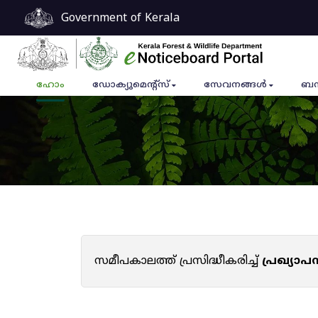
Government of Kerala
ഹോം
ഡോക്യുമെൻ്റ്സ്
സേവനങ്ങൾ
ബന
സമീപകാലത്ത് പ്രസിദ്ധീകരിച്ച്
പ്രഖ്യാ