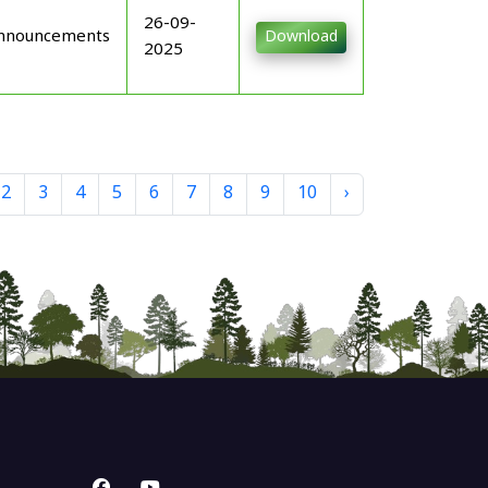
26-09-
nnouncements
Download
2025
2
3
4
5
6
7
8
9
10
›