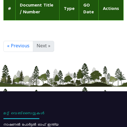
Document Title
GO
#
Type
Actions
/ Number
Date
« Previous
Next »
മറ്റ് വെബ്സൈറ്റുകൾ
നാഷണൽ പോർട്ടൽ ഓഫ് ഇന്ത്യ