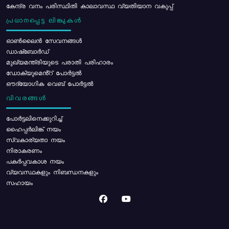
കേന്ദ്ര വനം പരിസ്ഥിതി കാലാവസ്ഥ വ്യതിയാന വകുപ്പ്
പ്രധാനപ്പെട്ട ലിങ്കുകൾ
ഓൺലൈൻ സേവനങ്ങൾ
ഡാഷ്ബോർഡ്
മുഖ്യമന്ത്രിയുടെ പരാതി പരിഹാരം
ഡോക്യുമെൻ്റ് പോർട്ടൽ
ഔദ്യോഗിക വെബ് പോർട്ടൽ
വിവരങ്ങൾ
പോര്‍ട്ടലിനെക്കുറിച്ച്
ഹൈപ്പർലിങ്ക് നയം
സ്വകാര്യതാ നയം
നിരാകരണം
പകർപ്പവകാശ നയം
വ്യവസ്ഥകളും നിബന്ധനകളും
സഹായം