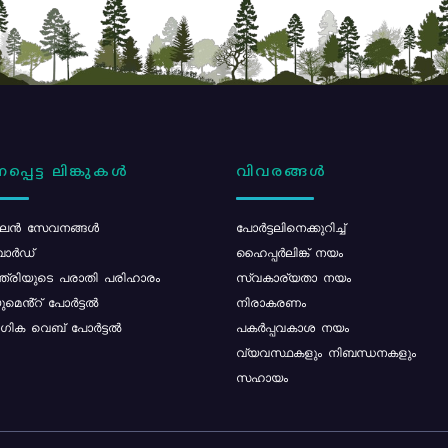
പ്പെട്ട ലിങ്കുകൾ
വിവരങ്ങൾ
ൻ സേവനങ്ങൾ
പോര്‍ട്ടലിനെക്കുറിച്ച്
ോർഡ്
ഹൈപ്പർലിങ്ക് നയം
്ത്രിയുടെ പരാതി പരിഹാരം
സ്വകാര്യതാ നയം
മെൻ്റ് പോർട്ടൽ
നിരാകരണം
ിക വെബ് പോർട്ടൽ
പകർപ്പവകാശ നയം
വ്യവസ്ഥകളും നിബന്ധനകളും
സഹായം