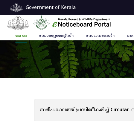
Government of Kerala
ഹോം
ഡോക്യുമെൻ്റ്സ്
സേവനങ്ങൾ
ബന
സമീപകാലത്ത് പ്രസിദ്ധീകരിച്ച്
Circular
.