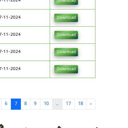
7-11-2024
Download
7-11-2024
Download
7-11-2024
Download
7-11-2024
Download
7-11-2024
Download
6
7
8
9
10
...
17
18
›