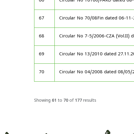
66
Circular No 16160/PARD dated 08
67
Circular No 70/08Fin dated 06-11
68
Circular No 7-5/2006-CZA (Vol.II)
69
Circular No 13/2010 dated 27.11.
70
Circular No 04/2008 dated 08/05/
Showing
61
to
70
of
177
results