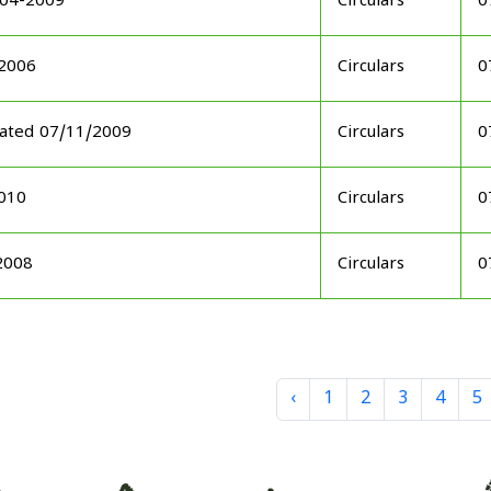
-04-2009
Circulars
0
-2006
Circulars
0
 dated 07/11/2009
Circulars
0
2010
Circulars
0
2008
Circulars
0
‹
1
2
3
4
5