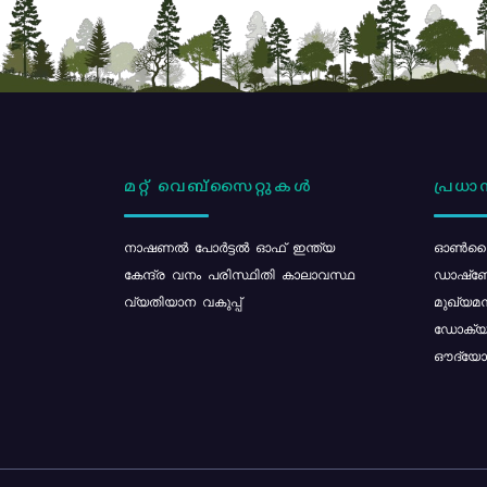
മറ്റ് വെബ്സൈറ്റുകൾ
പ്രധാന
നാഷണൽ പോർട്ടൽ ഓഫ് ഇന്ത്യ
ഓൺലൈ
കേന്ദ്ര വനം പരിസ്ഥിതി കാലാവസ്ഥ
ഡാഷ്ബ
വ്യതിയാന വകുപ്പ്
മുഖ്യമന
ഡോക്യു
ഔദ്യോഗ