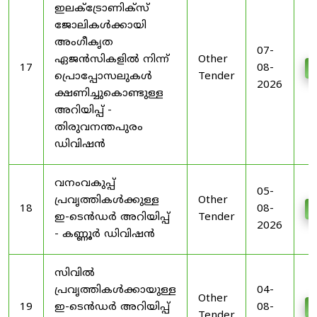
ഇലക്ട്രോണിക്സ്
ജോലികൾക്കായി
അംഗീകൃത
07-
ഏജൻസികളിൽ നിന്ന്
Other
17
08-
D
പ്രൊപ്പോസലുകൾ
Tender
2026
ക്ഷണിച്ചുകൊണ്ടുള്ള
അറിയിപ്പ് -
തിരുവനന്തപുരം
ഡിവിഷൻ
വനംവകുപ്പ്
05-
പ്രവൃത്തികൾക്കുള്ള
Other
18
08-
D
ഇ-ടെൻഡർ അറിയിപ്പ്
Tender
2026
- കണ്ണൂർ ഡിവിഷൻ
സിവിൽ
പ്രവൃത്തികൾക്കായുള്ള
04-
Other
19
ഇ-ടെൻഡർ അറിയിപ്പ്
08-
D
Tender