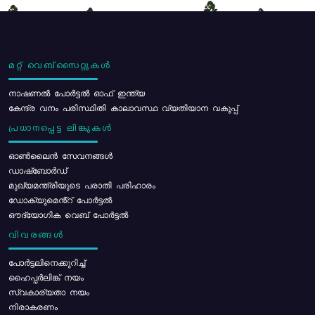
മറ്റ് വെബ്സൈറ്റുകൾ
നാഷണൽ പോർട്ടൽ ഓഫ് ഇന്ത്യ
കേന്ദ്ര വനം പരിസ്ഥിതി കാലാവസ്ഥ വ്യതിയാന വകുപ്പ്
പ്രധാനപ്പെട്ട ലിങ്കുകൾ
ഓൺലൈൻ സേവനങ്ങൾ
ഡാഷ്ബോർഡ്
മുഖ്യമന്ത്രിയുടെ പരാതി പരിഹാരം
ഡോക്യുമെൻ്റ് പോർട്ടൽ
ഔദ്യോഗിക വെബ് പോർട്ടൽ
വിവരങ്ങൾ
പോര്‍ട്ടലിനെക്കുറിച്ച്
ഹൈപ്പർലിങ്ക് നയം
സ്വകാര്യതാ നയം
നിരാകരണം