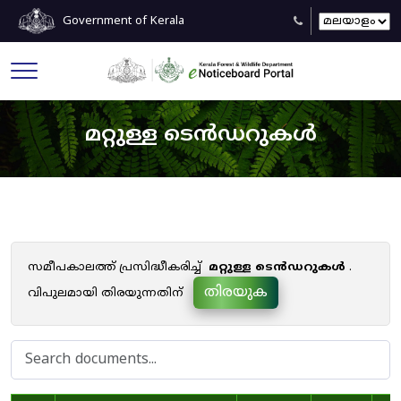
Government of Kerala
മറ്റുള്ള ടെൻഡറുകൾ
സമീപകാലത്ത് പ്രസിദ്ധീകരിച്ച്
മറ്റുള്ള ടെൻഡറുകൾ
.
തിരയുക
വിപുലമായി തിരയുന്നതിന്