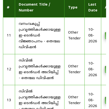
Document Title /
Last
#
Type
Ac
Number
Date
വനംവകുപ്പ്
പ്രവൃത്തികൾക്കായുള്ള
10-
Other
11
ഇ-ടെൻഡർ
08-
D
Tender
വിജ്ഞാപനം - തെന്മല
2026
ഡിവിഷൻ
സിവിൽ
10-
പ്രവൃത്തികൾക്കായുള്ള
Other
12
08-
D
ഇ-ടെൻഡർ അറിയിപ്പ്
Tender
2026
- തെന്മല ഡിവിഷൻ
സിവിൽ
10-
പ്രവൃത്തികൾക്കായുള്ള
Other
13
08-
D
ഇ-ടെൻഡർ അറിയിപ്പ്
Tender
2026