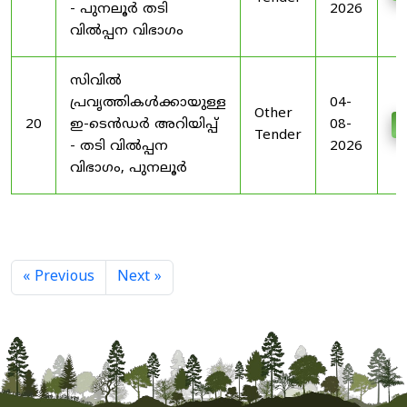
- പുനലൂർ തടി
2026
വിൽപ്പന വിഭാഗം
സിവിൽ
പ്രവൃത്തികൾക്കായുള്ള
04-
Other
20
ഇ-ടെൻഡർ അറിയിപ്പ്
08-
D
Tender
- തടി വിൽപ്പന
2026
വിഭാഗം, പുനലൂർ
« Previous
Next »