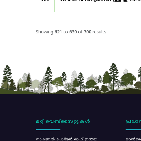
Showing
621
to
630
of
700
results
മറ്റ് വെബ്സൈറ്റുകൾ
പ്രധാന
നാഷണൽ പോർട്ടൽ ഓഫ് ഇന്ത്യ
ഓൺലൈ