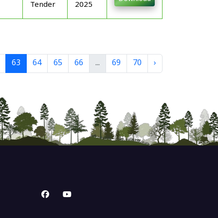
Tender
2025
63
64
65
66
...
69
70
›