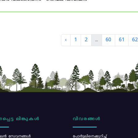
‹
1
2
...
60
61
62
പ്പെട്ട ലിങ്കുകൾ
വിവരങ്ങൾ
ൻ സേവനങ്ങൾ
പോര്‍ട്ടലിനെക്കുറിച്ച്