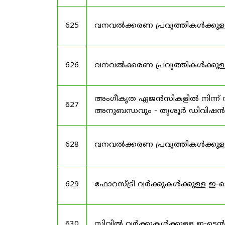
625
വനവൽക്കരണ പ്രവൃത്തികൾക്കുള
626
വനവൽക്കരണ പ്രവൃത്തികൾക്കുള്
അംഗീകൃത ഏജൻസികളിൽ നിന്ന് സ
627
അനുബന്ധവും - തൃശൂർ ഡിവിഷൻ
628
വനവൽക്കരണ പ്രവൃത്തികൾക്കുള്
629
ഫോറസ്ട്രി വർക്കുകൾക്കുള്ള 
630
സിവിൽ വർക്കുകൾക്കുള്ള ഇ-ടെ