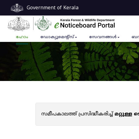
Government of Kerala
ഹോം
ഡോക്യുമെൻ്റ്സ്
സേവനങ്ങൾ
ബന
സമീപകാലത്ത് പ്രസിദ്ധീകരിച്ച്
മറ്റുള്