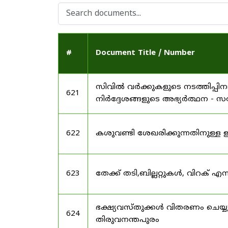
#
Document Title / Number
സിവിൽ വർക്കുകളുടെ നടത്തിപ്പ
621
നിർദ്ദേശങ്ങളുടെ അഭ്യർത്ഥന -
622
കശുവണ്ടി ശേഖരിക്കുന്നതിനുള്
623
തേക്ക് തടി,ബില്ലറ്റുകൾ, വിറക്
ഭക്ഷ്യവസ്തുക്കൾ വിതരണം ചെയ്യു
624
തിരുവനന്തപുരം