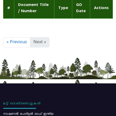
Document Title
GO
#
Type
Actions
/ Number
Date
« Previous
Next »
മറ്റ് വെബ്സൈറ്റുകൾ
നാഷണൽ പോർട്ടൽ ഓഫ് ഇന്ത്യ