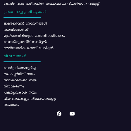
കേന്ദ്ര വനം പരിസ്ഥിതി കാലാവസ്ഥ വ്യതിയാന വകുപ്പ്
പ്രധാനപ്പെട്ട ലിങ്കുകൾ
ഓൺലൈൻ സേവനങ്ങൾ
ഡാഷ്ബോർഡ്
മുഖ്യമന്ത്രിയുടെ പരാതി പരിഹാരം
ഡോക്യുമെൻ്റ് പോർട്ടൽ
ഔദ്യോഗിക വെബ് പോർട്ടൽ
വിവരങ്ങൾ
പോര്‍ട്ടലിനെക്കുറിച്ച്
ഹൈപ്പർലിങ്ക് നയം
സ്വകാര്യതാ നയം
നിരാകരണം
പകർപ്പവകാശ നയം
വ്യവസ്ഥകളും നിബന്ധനകളും
സഹായം