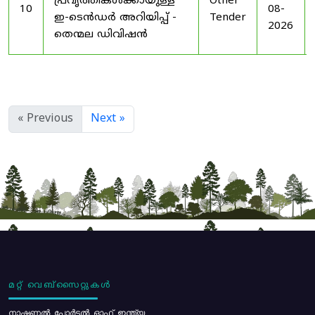
പ്രവൃത്തികൾക്കായുള്ള
Other
10
08-
ഇ-ടെൻഡർ അറിയിപ്പ് -
Tender
2026
തെന്മല ഡിവിഷൻ
« Previous
Next »
മറ്റ് വെബ്സൈറ്റുകൾ
നാഷണൽ പോർട്ടൽ ഓഫ് ഇന്ത്യ