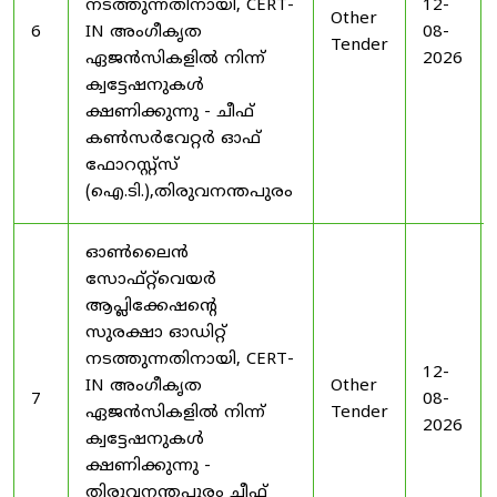
നടത്തുന്നതിനായി, CERT-
12-
Other
6
IN അംഗീകൃത
08-
Tender
ഏജൻസികളിൽ നിന്ന്
2026
ക്വട്ടേഷനുകൾ
ക്ഷണിക്കുന്നു - ചീഫ്
കൺസർവേറ്റർ ഓഫ്
ഫോറസ്റ്റ്സ്
(ഐ.ടി.),തിരുവനന്തപുരം
ഓൺലൈൻ
സോഫ്റ്റ്‌വെയർ
ആപ്ലിക്കേഷന്റെ
സുരക്ഷാ ഓഡിറ്റ്
നടത്തുന്നതിനായി, CERT-
12-
IN അംഗീകൃത
Other
7
08-
ഏജൻസികളിൽ നിന്ന്
Tender
2026
ക്വട്ടേഷനുകൾ
ക്ഷണിക്കുന്നു -
തിരുവനന്തപുരം ചീഫ്