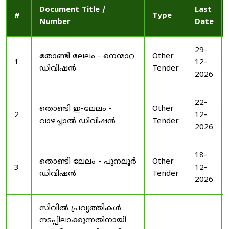
Document Title /
Last
#
Type
Number
Date
29-
തോണ്ടി ലേലം - നെന്മാറ
Other
1
12-
ഡിവിഷൻ
Tender
2026
22-
തൊണ്ടി ഇ-ലേലം -
Other
2
12-
വാഴച്ചാൽ ഡിവിഷൻ
Tender
2026
18-
തൊണ്ടി ലേലം - പുനലൂർ
Other
3
12-
ഡിവിഷൻ
Tender
2026
സിവിൽ പ്രവൃത്തികൾ
നടപ്പിലാക്കുന്നതിനായി