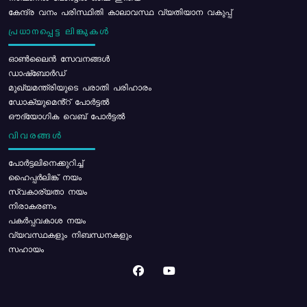
കേന്ദ്ര വനം പരിസ്ഥിതി കാലാവസ്ഥ വ്യതിയാന വകുപ്പ്
പ്രധാനപ്പെട്ട ലിങ്കുകൾ
ഓൺലൈൻ സേവനങ്ങൾ
ഡാഷ്ബോർഡ്
മുഖ്യമന്ത്രിയുടെ പരാതി പരിഹാരം
ഡോക്യുമെൻ്റ് പോർട്ടൽ
ഔദ്യോഗിക വെബ് പോർട്ടൽ
വിവരങ്ങൾ
പോര്‍ട്ടലിനെക്കുറിച്ച്
ഹൈപ്പർലിങ്ക് നയം
സ്വകാര്യതാ നയം
നിരാകരണം
പകർപ്പവകാശ നയം
വ്യവസ്ഥകളും നിബന്ധനകളും
സഹായം