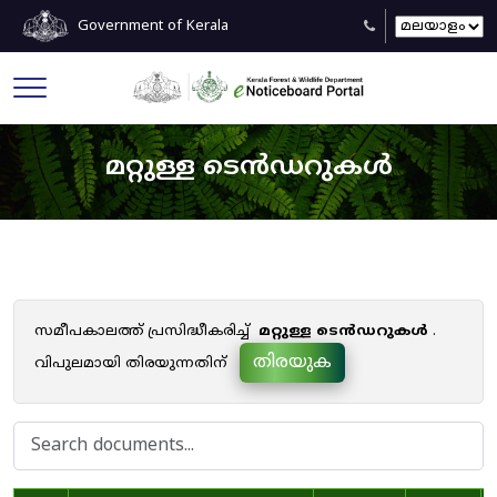
Government of Kerala
മറ്റുള്ള ടെൻഡറുകൾ
സമീപകാലത്ത് പ്രസിദ്ധീകരിച്ച്
മറ്റുള്ള ടെൻഡറുകൾ
.
തിരയുക
വിപുലമായി തിരയുന്നതിന്