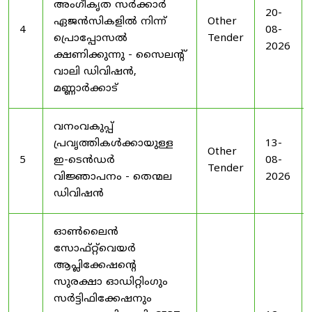
അംഗീകൃത സർക്കാർ
20-
ഏജൻസികളിൽ നിന്ന്
Other
4
08-
പ്രൊപ്പോസൽ
Tender
2026
ക്ഷണിക്കുന്നു - സൈലന്റ്
വാലി ഡിവിഷൻ,
മണ്ണാർക്കാട്
വനംവകുപ്പ്
പ്രവൃത്തികൾക്കായുള്ള
13-
Other
5
ഇ-ടെൻഡർ
08-
Tender
വിജ്ഞാപനം - തെന്മല
2026
ഡിവിഷൻ
ഓൺലൈൻ
സോഫ്റ്റ്‌വെയർ
ആപ്ലിക്കേഷന്റെ
സുരക്ഷാ ഓഡിറ്റിംഗും
സർട്ടിഫിക്കേഷനും