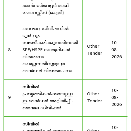
കൺസർവേറ്റർ ഓഫ്
ഫോറസ്റ്റ്സ് (ഐടി)
നെന്മാറ ഡിവിഷനിൽ
ടൂൾ റൂം
സജ്ജീകരിക്കുന്നതിനായി
10-
Other
8
SPF/HSPF സാമഗ്രികൾ
08-
Tender
വിതരണം
2026
ചെയ്യുന്നതിനുള്ള ഇ-
ടെൻഡർ വിജ്ഞാപനം.
സിവിൽ
10-
പ്രവൃത്തികൾക്കായുള്ള
Other
9
08-
ഇ-ടെൻഡർ അറിയിപ്പ് -
Tender
2026
തെന്മല ഡിവിഷൻ
സിവിൽ
10-