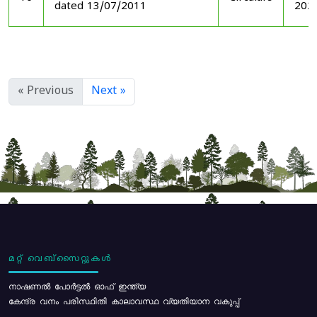
dated 13/07/2011
202
« Previous
Next »
മറ്റ് വെബ്സൈറ്റുകൾ
നാഷണൽ പോർട്ടൽ ഓഫ് ഇന്ത്യ
കേന്ദ്ര വനം പരിസ്ഥിതി കാലാവസ്ഥ വ്യതിയാന വകുപ്പ്