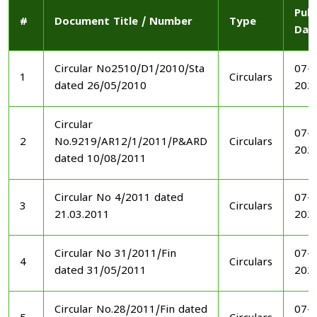
Publ
#
Document Title / Number
Type
Dat
Circular No2510/D1/2010/Sta
07-1
1
Circulars
dated 26/05/2010
202
Circular
07-1
2
No.9219/AR12/1/2011/P&ARD
Circulars
202
dated 10/08/2011
Circular No 4/2011 dated
07-1
3
Circulars
21.03.2011
202
Circular No 31/2011/Fin
07-1
4
Circulars
dated 31/05/2011
202
Circular No.28/2011/Fin dated
07-1