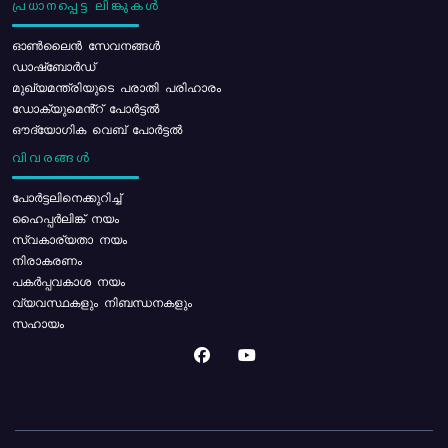
പ്രധാനപ്പെട്ട ലിങ്കുകൾ
ഓൺലൈൻ സേവനങ്ങൾ
ഡാഷ്ബോർഡ്
മുഖ്യമന്ത്രിയുടെ പരാതി പരിഹാരം
ഡോക്യുമെൻ്റ് പോർട്ടൽ
ഔദ്യോഗിക വെബ് പോർട്ടൽ
വിവരങ്ങൾ
പോര്‍ട്ടലിനെക്കുറിച്ച്
ഹൈപ്പർലിങ്ക് നയം
സ്വകാര്യതാ നയം
നിരാകരണം
പകർപ്പവകാശ നയം
വ്യവസ്ഥകളും നിബന്ധനകളും
സഹായം