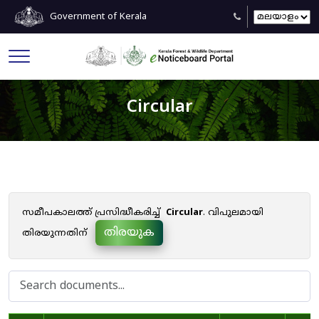
Government of Kerala
Circular
സമീപകാലത്ത് പ്രസിദ്ധീകരിച്ച്
Circular
. വിപുലമായി
തിരയുക
തിരയുന്നതിന്