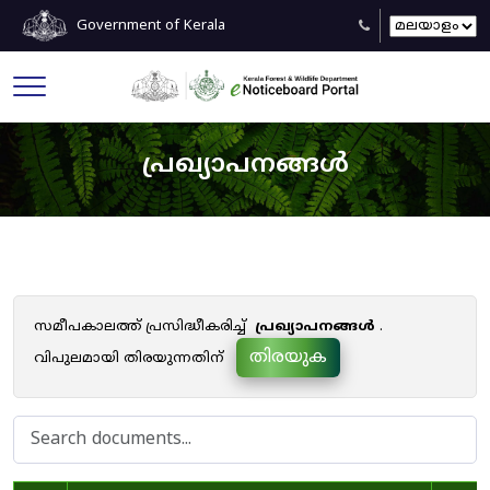
Government of Kerala
പ്രഖ്യാപനങ്ങൾ
സമീപകാലത്ത് പ്രസിദ്ധീകരിച്ച്
പ്രഖ്യാപനങ്ങൾ
.
തിരയുക
വിപുലമായി തിരയുന്നതിന്