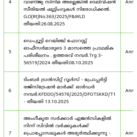
4
വാണിജ്യ സിനിമ അല്ലെങ്കിൽ ടെലിവിഷൻ
Anno
സീരിയൽ ഷൂട്ടിംഗുകൾ നിരോധിക്കൽ.
G.O(Rt)No.363/2025/F&WLD
തീയതി:26.08.2025
ഡെപ്യൂട്ടി റെയിഞ്ച് ഫോറസ്റ്റ്
ഓഫീസർമാരുടെ 3 മാസത്തെ പ്രാഥമിക
5
Anno
പരിശീലനം . ഉത്തരവ് നമ്പർ.Trg 3-
56519/2024 തീയതി:08.10.2025
ടിംബർ ട്രാൻസിറ്റ് റൂൾസ് - പ്രോപ്പർട്ടി
രജിസ്ട്രേഷൻ മാർക്ക്. ഓർഡർ
6
Anno
നമ്പർ.KFDDO/54576/2025/DFOTSKKD/T1
- തീയതി 13.10.2025
അംഗീകൃത സർക്കാർ ഏജൻസികളിൽ
നിന്ന് സിവിൽ വർക്കുകൾക്ക്
7
പ്രൊപ്പോസലുകൾ അഭ്യർത്ഥിക്കുന്നു -
Anno