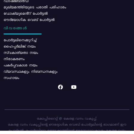
ഡാഷ്ബോർഡ്
മുഖ്യമന്ത്രിയുടെ പരാതി പരിഹാരം
ഡോക്യുമെൻ്റ് പോർട്ടൽ
ഔദ്യോഗിക വെബ് പോർട്ടൽ
വിവരങ്ങൾ
പോര്‍ട്ടലിനെക്കുറിച്ച്
ഹൈപ്പർലിങ്ക് നയം
സ്വകാര്യതാ നയം
നിരാകരണം
പകർപ്പവകാശ നയം
വ്യവസ്ഥകളും നിബന്ധനകളും
സഹായം
കോപ്പിറൈറ്റ് @ കേരള വനം വകുപ്പ്.
കേരള വനം വകുപ്പിന്റെ ഔദ്യോഗിക വെബ്-പോർട്ടലിന്റെ ഭാഗമാണ് ഈ
പോർട്ടൽ. പോർട്ടലിലെ ഉള്ളടക്കത്തിന്റെ ഉടമസ്ഥാവകാശം കേരള വനം