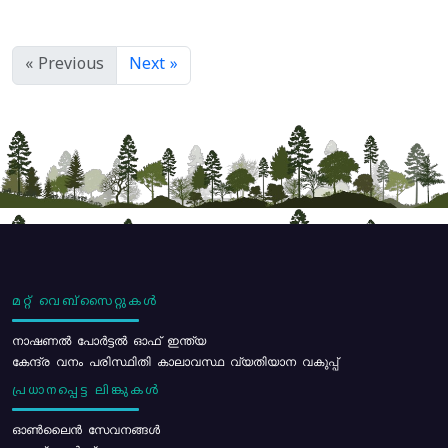
« Previous
Next »
മറ്റ് വെബ്സൈറ്റുകൾ
നാഷണൽ പോർട്ടൽ ഓഫ് ഇന്ത്യ
കേന്ദ്ര വനം പരിസ്ഥിതി കാലാവസ്ഥ വ്യതിയാന വകുപ്പ്
പ്രധാനപ്പെട്ട ലിങ്കുകൾ
ഓൺലൈൻ സേവനങ്ങൾ