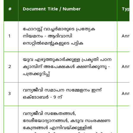
#
Document Title / Number
Type
ഫോറസ്റ്റ് വാച്ചർമാരുടെ പ്രത്യേക
1
നിയമനം - ആദിവാസി
Anno
സെറ്റിൽമെന്റുകളുടെ പട്ടിക
യുവ എഴുത്തുകാർക്കുള്ള പ്രകൃതി പഠന
2
ക്യാമ്പിന് അപേക്ഷകൾ ക്ഷണിക്കുന്നു -
Anno
പത്രക്കുറിപ്പ്
വന്യജീവി സമാപന സമ്മേളനം ഇന്ന്
3
Anno
ഒക്ടോബർ - 9 ന്
വന്യജീവി സങ്കേതങ്ങൾ,
ദേശീയോദ്യാനങ്ങൾ, കടുവ സംരക്ഷണ
കേന്ദ്രങ്ങൾ എന്നിവയ്ക്കുള്ളിൽ