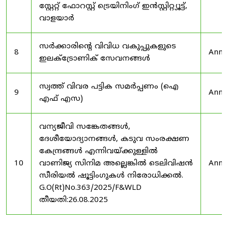
സ്റ്റേറ്റ് ഫോറസ്റ്റ് ട്രെയിനിംഗ് ഇൻസ്റ്റിറ്റ്യൂട്ട്,
വാളയാർ
സർക്കാരിന്റെ വിവിധ വകുപ്പുകളുടെ
8
Anno
ഇലക്ട്രോണിക് സേവനങ്ങൾ
സ്വത്ത് വിവര പട്ടിക സമർപ്പണം (ഐ
9
Anno
എഫ് എസ)
വന്യജീവി സങ്കേതങ്ങൾ,
ദേശീയോദ്യാനങ്ങൾ, കടുവ സംരക്ഷണ
കേന്ദ്രങ്ങൾ എന്നിവയ്ക്കുള്ളിൽ
10
വാണിജ്യ സിനിമ അല്ലെങ്കിൽ ടെലിവിഷൻ
Anno
സീരിയൽ ഷൂട്ടിംഗുകൾ നിരോധിക്കൽ.
G.O(Rt)No.363/2025/F&WLD
തീയതി:26.08.2025