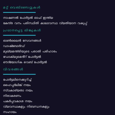
മറ്റ് വെബ്സൈറ്റുകൾ
നാഷണൽ പോർട്ടൽ ഓഫ് ഇന്ത്യ
കേന്ദ്ര വനം പരിസ്ഥിതി കാലാവസ്ഥ വ്യതിയാന വകുപ്പ്
പ്രധാനപ്പെട്ട ലിങ്കുകൾ
ഓൺലൈൻ സേവനങ്ങൾ
ഡാഷ്ബോർഡ്
മുഖ്യമന്ത്രിയുടെ പരാതി പരിഹാരം
ഡോക്യുമെൻ്റ് പോർട്ടൽ
ഔദ്യോഗിക വെബ് പോർട്ടൽ
വിവരങ്ങൾ
പോര്‍ട്ടലിനെക്കുറിച്ച്
ഹൈപ്പർലിങ്ക് നയം
സ്വകാര്യതാ നയം
നിരാകരണം
പകർപ്പവകാശ നയം
വ്യവസ്ഥകളും നിബന്ധനകളും
സഹായം