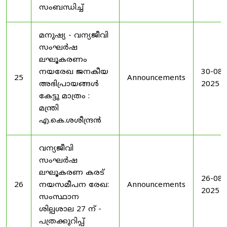
സംബന്ധിച്ച്
മനുഷ്യ - വന്യജീവി
സംഘർഷ
ലഘൂകരണം
നയരേഖ ജനകീയ
30-08-
25
Announcements
അഭിപ്രായങ്ങൾ
2025
കേട്ടു മാത്രം :
മന്ത്രി
എ.കെ.ശശീന്ദ്രൻ
വന്യജീവി
സംഘർഷ
ലഘൂകരണ കരട്
26-08-
26
നയസമീപന രേഖ:
Announcements
2025
സംസ്ഥാന
ശില്പശാല 27 ന് -
പത്രക്കുറിപ്പ്