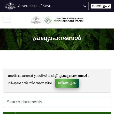
Government of Kerala
പ്രഖ്യാപനങ്ങൾ
സമീപകാലത്ത് പ്രസിദ്ധീകരിച്ച്
പ്രഖ്യാപനങ്ങൾ
.
തിരയുക
വിപുലമായി തിരയുന്നതിന്