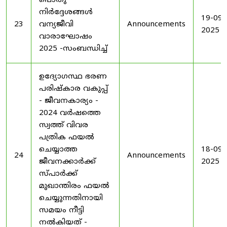
പൊതു
നിർദ്ദേശങ്ങൾ
19-09-
23
വന്യജീവി
Announcements
2025
വാരാഘോഷം
2025 -സംബന്ധിച്ച്
ഉദ്യോഗസ്ഥ ഭരണ
പരിഷ്കാര വകുപ്പ്
- ജീവനകാര്യം -
2024 വർഷത്തെ
സ്വത്ത് വിവര
പത്രിക ഫയൽ
ചെയ്യാത്ത
18-09-
24
Announcements
ജീവനക്കാർക്ക്
2025
സ്പാർക്ക്
മുഖാന്തിരം ഫയൽ
ചെയ്യുന്നതിനായി
സമയം നീട്ടി
നൽകിയത് -