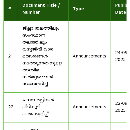
Document Title /
Publis
#
Type
Number
Date
ജില്ലാ തലത്തിലും
സംസ്ഥാന
തലത്തിലും
വന്യജീവി വാര
24-09-
21
മത്സരങ്ങൾ
Announcements
2025
നടത്തുന്നതിനുള്ള
അന്തിമ
നിർദ്ദേശങ്ങൾ -
സംബന്ധിച്ച്
ചന്ദന മുട്ടികൾ
22-09-
22
പിടികൂടി -
Announcements
2025
പത്രക്കുറിപ്പ്