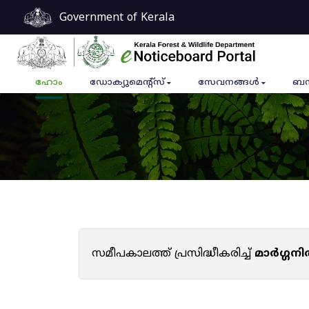
Government of Kerala
ഹോം
ഡോക്യുമെൻ്റ്സ്
സേവനങ്ങൾ
ബന
സമീപകാലത്ത് പ്രസിദ്ധീകരിച്ച്
മാർഗ്ഗനി