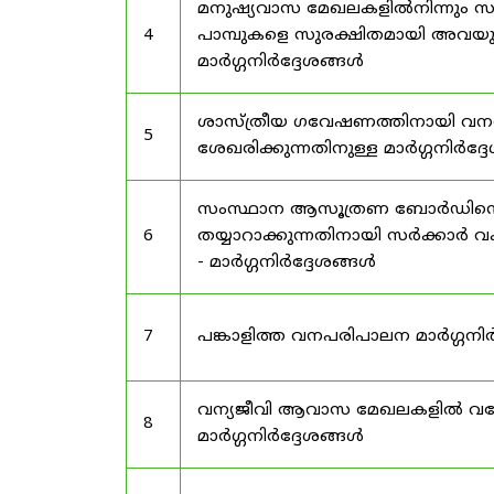
മനുഷ്യവാസ മേഖലകളിൽനിന്നും സർട
4
പാമ്പുകളെ സുരക്ഷിതമായി അവയു
മാർഗ്ഗനിർദ്ദേശങ്ങൾ
ശാസ്ത്രീയ ഗവേഷണത്തിനായി വന
5
ശേഖരിക്കുന്നതിനുള്ള മാർഗ്ഗനിർദ്
സംസ്ഥാന ആസൂത്രണ ബോർഡിൻ്റെ പി
6
തയ്യാറാക്കുന്നതിനായി സർക്കാ
- മാർഗ്ഗനിർദ്ദേശങ്ങൾ
7
പങ്കാളിത്ത വനപരിപാലന മാർഗ്ഗനിർ
വന്യജീവി ആവാസ മേഖലകളിൽ വനേത
8
മാർഗ്ഗനിർദ്ദേശങ്ങൾ