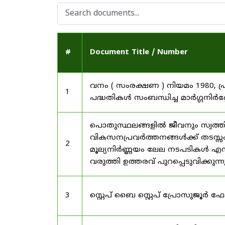
#
Document Title / Number
വനം ( സംരക്ഷണ ) നിയമം 1980, പ
1
പദ്ധതികൾ സംബന്ധിച്ച മാർഗ്ഗനിർദ
പൊതുസ്ഥലങ്ങളിൽ ജീവനും സ്വത്ത
വികസനപ്രവർത്തനങ്ങൾക്ക് തടസ്സം സ
2
മൂല്യനിർണ്ണയം ലേല നടപടികൾ എന്
വരുത്തി ഉത്തരവ് പുറപ്പെടുവിക്കുന്
3
സ്റ്റെപ് ബൈ സ്റ്റെപ് പ്രോസുജൂർ 