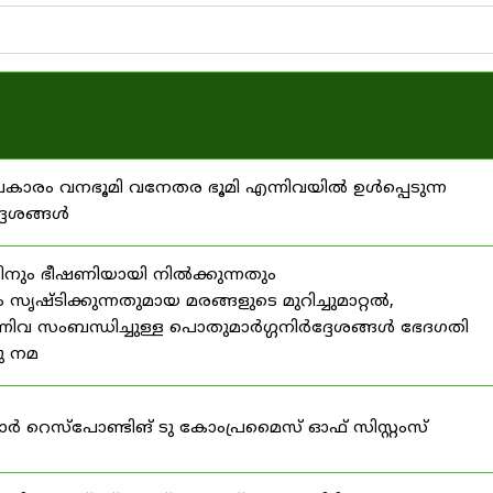
്രകാരം വനഭൂമി വനേതര ഭൂമി എന്നിവയിൽ ഉൾപ്പെടുന്ന
്ദേശങ്ങൾ
ിനും ഭീഷണിയായി നിൽക്കുന്നതും
ൃഷ്ടിക്കുന്നതുമായ മരങ്ങളുടെ മുറിച്ചുമാറ്റൽ,
നിവ സംബന്ധിച്ചുള്ള പൊതുമാർഗ്ഗനിർദ്ദേശങ്ങൾ ഭേദഗതി
നു നമ
ഫോർ റെസ്‌പോണ്ടിങ് ടു കോംപ്രമൈസ് ഓഫ് സിസ്റ്റംസ്