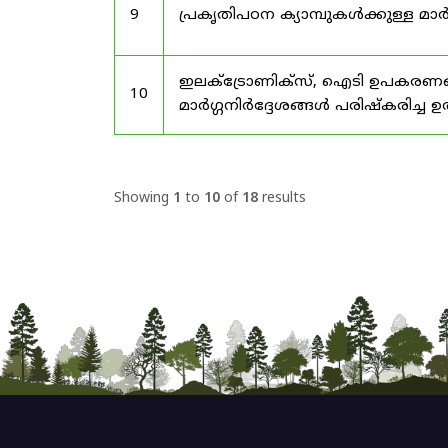
9
പ്രകൃതിപഠന ക്യാമ്പുകൾക്കുള്ള മാർ
ഇലക്‌ട്രോണിക്‌സ്, ഐടി ഉപകരണങ്
10
മാർഗ്ഗനിർദ്ദേശങ്ങൾ പരിഷ്‌കരിച്ച ഉ
Showing
1
to
10
of
18
results