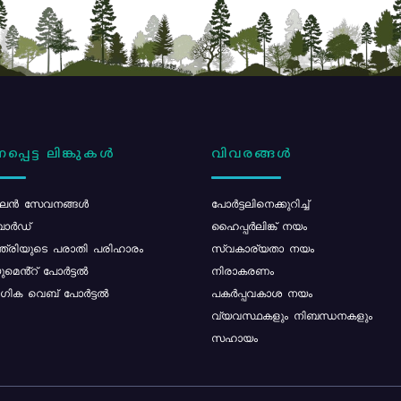
പ്പെട്ട ലിങ്കുകൾ
വിവരങ്ങൾ
ൻ സേവനങ്ങൾ
പോര്‍ട്ടലിനെക്കുറിച്ച്
ോർഡ്
ഹൈപ്പർലിങ്ക് നയം
്ത്രിയുടെ പരാതി പരിഹാരം
സ്വകാര്യതാ നയം
മെൻ്റ് പോർട്ടൽ
നിരാകരണം
ിക വെബ് പോർട്ടൽ
പകർപ്പവകാശ നയം
വ്യവസ്ഥകളും നിബന്ധനകളും
സഹായം