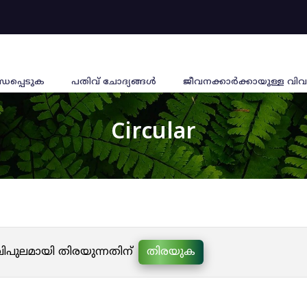
്ധപ്പെടുക
പതിവ് ചോദ്യങ്ങൾ
ജീവനക്കാര്‍ക്കായുള്ള വിവ
Circular
 വിപുലമായി തിരയുന്നതിന്
തിരയുക