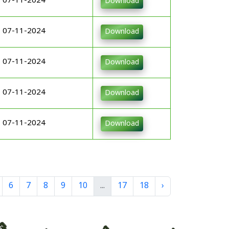
07-11-2024
Download
07-11-2024
Download
07-11-2024
Download
07-11-2024
Download
07-11-2024
Download
6
7
8
9
10
...
17
18
›