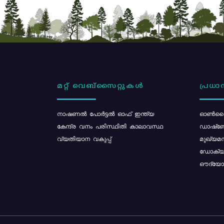
മറ്റ് വെബ്സൈറ്റുകൾ
പ്രധാന
നാഷണൽ പോർട്ടൽ ഓഫ് ഇന്ത്യ
ഓൺലൈ
കേന്ദ്ര വനം പരിസ്ഥിതി കാലാവസ്ഥ
ഡാഷ്ബ
വ്യതിയാന വകുപ്പ്
മുഖ്യമന
ഡോക്യു
ഔദ്യോഗ