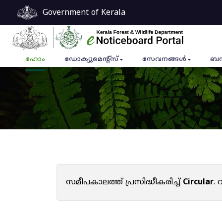
Government of Kerala
ഹോം
ഡോക്യുമെൻ്റ്സ്
സേവനങ്ങൾ
ബന
സമീപകാലത്ത് പ്രസിദ്ധീകരിച്ച്
Circular
.