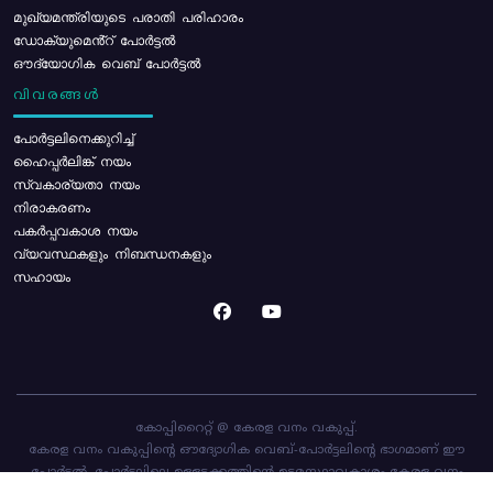
മുഖ്യമന്ത്രിയുടെ പരാതി പരിഹാരം
ഡോക്യുമെൻ്റ് പോർട്ടൽ
ഔദ്യോഗിക വെബ് പോർട്ടൽ
വിവരങ്ങൾ
പോര്‍ട്ടലിനെക്കുറിച്ച്
ഹൈപ്പർലിങ്ക് നയം
സ്വകാര്യതാ നയം
നിരാകരണം
പകർപ്പവകാശ നയം
വ്യവസ്ഥകളും നിബന്ധനകളും
സഹായം
കോപ്പിറൈറ്റ് @ കേരള വനം വകുപ്പ്.
കേരള വനം വകുപ്പിന്റെ ഔദ്യോഗിക വെബ്-പോർട്ടലിന്റെ ഭാഗമാണ് ഈ
പോർട്ടൽ. പോർട്ടലിലെ ഉള്ളടക്കത്തിന്റെ ഉടമസ്ഥാവകാശം കേരള വനം