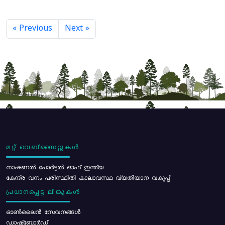
« Previous
Next »
മറ്റ് വെബ്സൈറ്റുകൾ
നാഷണൽ പോർട്ടൽ ഓഫ് ഇന്ത്യ
കേന്ദ്ര വനം പരിസ്ഥിതി കാലാവസ്ഥ വ്യതിയാന വകുപ്പ്
പ്രധാനപ്പെട്ട ലിങ്കുകൾ
ഓൺലൈൻ സേവനങ്ങൾ
ഡാഷ്ബോർഡ്