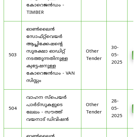
കോറെജൻഡം -
TIMBER
ഓൺലൈൻ
സോഫ്റ്റ്‌വെയർ
ആപ്ലിക്കേഷന്റെ
30-
സുരക്ഷാ ഓഡിറ്റ്
Other
503
05-
നടത്തുന്നതിനുള്ള
Tender
2025
ക്വട്ടേഷനുള്ള
കോറെജൻഡം - VAN
സിസ്റ്റം
വാഹന സ്പെയർ
28-
പാർട്‌സുകളുടെ
Other
504
05-
ലേലം - സൗത്ത്
Tender
2025
വയനാട് ഡിവിഷൻ
ഓൺലൈൻ