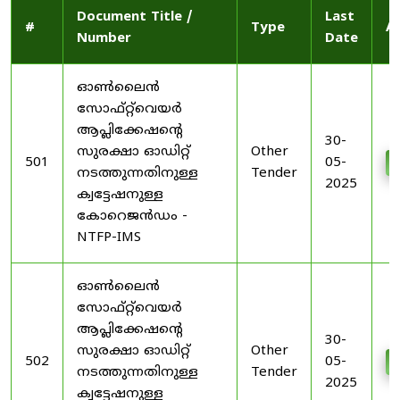
Document Title /
Last
#
Type
A
Number
Date
ഓൺലൈൻ
സോഫ്റ്റ്‌വെയർ
ആപ്ലിക്കേഷന്റെ
30-
സുരക്ഷാ ഓഡിറ്റ്
Other
501
05-
നടത്തുന്നതിനുള്ള
Tender
2025
ക്വട്ടേഷനുള്ള
കോറെജൻഡം -
NTFP-IMS
ഓൺലൈൻ
സോഫ്റ്റ്‌വെയർ
ആപ്ലിക്കേഷന്റെ
30-
സുരക്ഷാ ഓഡിറ്റ്
Other
502
05-
നടത്തുന്നതിനുള്ള
Tender
2025
ക്വട്ടേഷനുള്ള