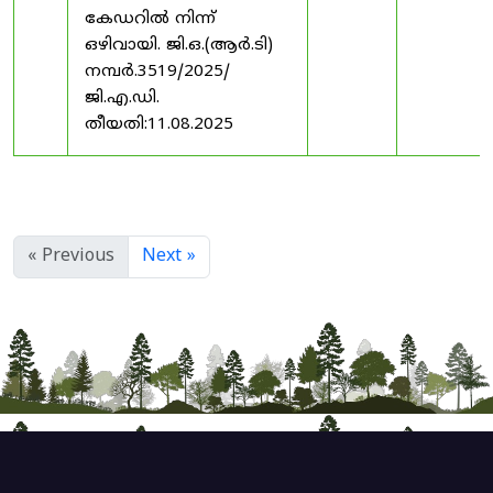
കേഡറിൽ നിന്ന്
ഒഴിവായി. ജി.ഒ.(ആർ.ടി)
നമ്പർ.3519/2025/
ജി.എ.ഡി.
തീയതി:11.08.2025
« Previous
Next »