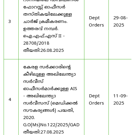
റാന്നിയിലെ ഡിവിഷണൽ
ഫോറസ്റ്റ് ഓഫീസർ
തസ്തികയിലേക്കുള്ള
Dept
29-08-
3
ചാർജ് ക്രമീകരണം.
Orders
2025
ഉത്തരവ് നമ്പർ.
ഐ.എഫ്.എസ് II -
28708/2018
തീയതി:26.08.2025
കേരള സർക്കാരിന്റെ
കീഴിലുള്ള അഖിലേന്ത്യാ
സർവീസ്
ഓഫീസർമാർക്കുള്ള AIS
- അഖിലേന്ത്യാ
Dept
11-09-
4
സർവീസസ് (മെഡിക്കൽ
Orders
2025
സൗകര്യങ്ങൾ) പദ്ധതി,
2020.
G.O(Ms)No.122/2025/GAD
തീയതി:27.08.2025