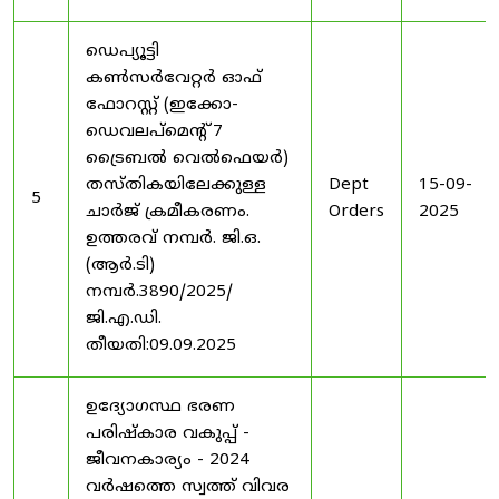
ഡെപ്യൂട്ടി
കൺസർവേറ്റർ ഓഫ്
ഫോറസ്റ്റ് (ഇക്കോ-
ഡെവലപ്മെന്റ് 7
ട്രൈബൽ വെൽഫെയർ)
തസ്തികയിലേക്കുള്ള
Dept
15-09-
5
ചാർജ് ക്രമീകരണം.
Orders
2025
ഉത്തരവ് നമ്പർ. ജി.ഒ.
(ആർ.ടി)
നമ്പർ.3890/2025/
ജി.എ.ഡി.
തീയതി:09.09.2025
ഉദ്യോഗസ്ഥ ഭരണ
പരിഷ്കാര വകുപ്പ് -
ജീവനകാര്യം - 2024
വർഷത്തെ സ്വത്ത് വിവര