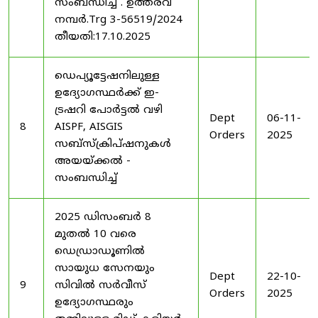
സംബന്ധിച്ച് . ഉത്തരവ്
നമ്പർ.Trg 3-56519/2024
തീയതി:17.10.2025
ഡെപ്യൂട്ടേഷനിലുള്ള
ഉദ്യോഗസ്ഥർക്ക് ഇ-
ട്രഷറി പോർട്ടൽ വഴി
Dept
06-11-
8
AISPF, AISGIS
Orders
2025
സബ്‌സ്‌ക്രിപ്‌ഷനുകൾ
അയയ്ക്കൽ -
സംബന്ധിച്ച്
2025 ഡിസംബർ 8
മുതൽ 10 വരെ
ഡെഡ്രാഡൂണിൽ
സായുധ സേനയും
Dept
22-10-
9
സിവിൽ സർവീസ്
Orders
2025
ഉദ്യോഗസ്ഥരും