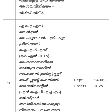
തമ്മിലുള്ള മിഡ് കരിയർ
ആശയവിനിമയം -
എ.ഐ.എസ്.
എ.ഐ.എസ് -
സെൻട്രൽ
ഡെപ്യൂട്ടേഷൻ - ശ്രീ. കുറ
ശ്രീനിവാസ്
ഐ.എഫ്.എസ്
(കെ.എൽ-2015) -
ഹൈദരാബാദിലെ
രാജേന്ദ്ര നഗറിൽ
നാഷണൽ ഇൻസ്റ്റിറ്റ്യൂട്ട്
ഓഫ് പ്ലാന്റ് ഹെൽത്ത്
Dept
14-08-
10
മാനേജ്‌മെന്റിൽ
Orders
2025
(എൻ.ഐ.പി.എച്ച്.എം)
രജിസ്ട്രാർ
തസ്തികയിലേക്കുള്ള
നിയമനം - സംസ്ഥാന