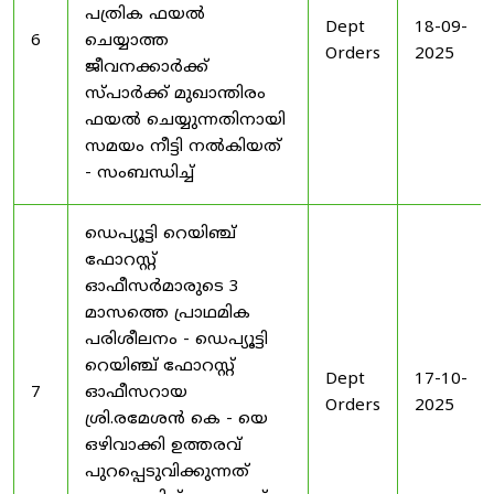
പത്രിക ഫയൽ
Dept
18-09-
6
ചെയ്യാത്ത
Orders
2025
ജീവനക്കാർക്ക്
സ്പാർക്ക് മുഖാന്തിരം
ഫയൽ ചെയ്യുന്നതിനായി
സമയം നീട്ടി നൽകിയത്
- സംബന്ധിച്ച്
ഡെപ്യൂട്ടി റെയിഞ്ച്
ഫോറസ്റ്റ്
ഓഫീസർമാരുടെ 3
മാസത്തെ പ്രാഥമിക
പരിശീലനം - ഡെപ്യൂട്ടി
റെയിഞ്ച് ഫോറസ്റ്റ്
Dept
17-10-
7
ഓഫീസറായ
Orders
2025
ശ്രി.രമേശൻ കെ - യെ
ഒഴിവാക്കി ഉത്തരവ്
പുറപ്പെടുവിക്കുന്നത്