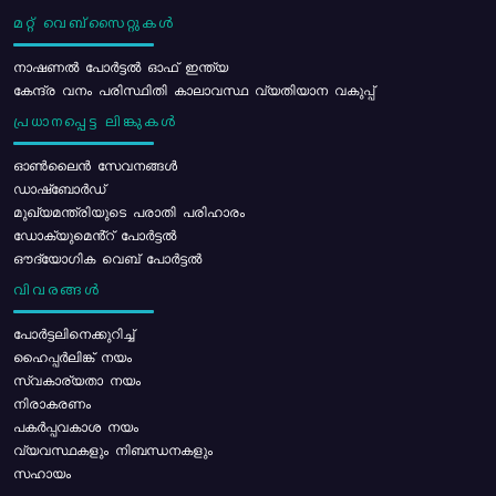
മറ്റ് വെബ്സൈറ്റുകൾ
നാഷണൽ പോർട്ടൽ ഓഫ് ഇന്ത്യ
കേന്ദ്ര വനം പരിസ്ഥിതി കാലാവസ്ഥ വ്യതിയാന വകുപ്പ്
പ്രധാനപ്പെട്ട ലിങ്കുകൾ
ഓൺലൈൻ സേവനങ്ങൾ
ഡാഷ്ബോർഡ്
മുഖ്യമന്ത്രിയുടെ പരാതി പരിഹാരം
ഡോക്യുമെൻ്റ് പോർട്ടൽ
ഔദ്യോഗിക വെബ് പോർട്ടൽ
വിവരങ്ങൾ
പോര്‍ട്ടലിനെക്കുറിച്ച്
ഹൈപ്പർലിങ്ക് നയം
സ്വകാര്യതാ നയം
നിരാകരണം
പകർപ്പവകാശ നയം
വ്യവസ്ഥകളും നിബന്ധനകളും
സഹായം