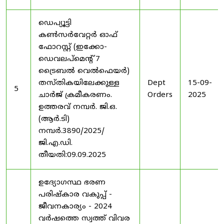
ഡെപ്യൂട്ടി
കൺസർവേറ്റർ ഓഫ്
ഫോറസ്റ്റ് (ഇക്കോ-
ഡെവലപ്മെന്റ് 7
ട്രൈബൽ വെൽഫെയർ)
തസ്തികയിലേക്കുള്ള
Dept
15-09-
5
ചാർജ് ക്രമീകരണം.
Orders
2025
ഉത്തരവ് നമ്പർ. ജി.ഒ.
(ആർ.ടി)
നമ്പർ.3890/2025/
ജി.എ.ഡി.
തീയതി:09.09.2025
ഉദ്യോഗസ്ഥ ഭരണ
പരിഷ്കാര വകുപ്പ് -
ജീവനകാര്യം - 2024
വർഷത്തെ സ്വത്ത് വിവര