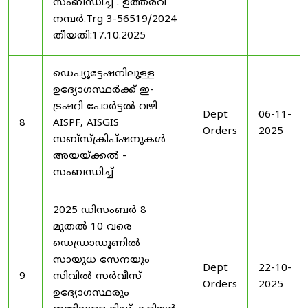
സംബന്ധിച്ച് . ഉത്തരവ്
നമ്പർ.Trg 3-56519/2024
തീയതി:17.10.2025
ഡെപ്യൂട്ടേഷനിലുള്ള
ഉദ്യോഗസ്ഥർക്ക് ഇ-
ട്രഷറി പോർട്ടൽ വഴി
Dept
06-11-
8
AISPF, AISGIS
Orders
2025
സബ്‌സ്‌ക്രിപ്‌ഷനുകൾ
അയയ്ക്കൽ -
സംബന്ധിച്ച്
2025 ഡിസംബർ 8
മുതൽ 10 വരെ
ഡെഡ്രാഡൂണിൽ
സായുധ സേനയും
Dept
22-10-
9
സിവിൽ സർവീസ്
Orders
2025
ഉദ്യോഗസ്ഥരും