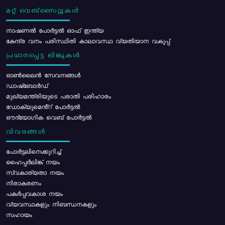
മറ്റ് വെബ്സൈറ്റുകൾ
നാഷണൽ പോർട്ടൽ ഓഫ് ഇന്ത്യ
കേന്ദ്ര വനം പരിസ്ഥിതി കാലാവസ്ഥ വ്യതിയാന വകുപ്പ്
പ്രധാനപ്പെട്ട ലിങ്കുകൾ
ഓൺലൈൻ സേവനങ്ങൾ
ഡാഷ്ബോർഡ്
മുഖ്യമന്ത്രിയുടെ പരാതി പരിഹാരം
ഡോക്യുമെൻ്റ് പോർട്ടൽ
ഔദ്യോഗിക വെബ് പോർട്ടൽ
വിവരങ്ങൾ
പോര്‍ട്ടലിനെക്കുറിച്ച്
ഹൈപ്പർലിങ്ക് നയം
സ്വകാര്യതാ നയം
നിരാകരണം
പകർപ്പവകാശ നയം
വ്യവസ്ഥകളും നിബന്ധനകളും
സഹായം