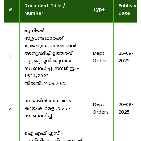
Document Title /
Published
#
Type
Number
Date
ജൂനിയർ
സൂപ്രണ്ടുമാർക്ക്
റേഷ്യോ പ്രൊമോഷൻ
അനുവദിച്ച് ഉത്തരവ്
Dept
25-09-
1
പുറപ്പെടുവിക്കുന്നത് -
Orders
2025
സംബന്ധിച്ച് .നമ്പർ.ഇ3-
1524/2023
തീയതി:24.09.2025
സർക്കിൾ തല വനം
Dept
20-08-
2
കായിക മേള 2025 -
Orders
2025
സംബന്ധിച്ച്
ഐ.എഫ്.എസ് -