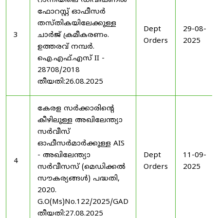
റാന്നിയിലെ ഡിവിഷണൽ
ഫോറസ്റ്റ് ഓഫീസർ
തസ്തികയിലേക്കുള്ള
Dept
29-08-
3
ചാർജ് ക്രമീകരണം.
Orders
2025
ഉത്തരവ് നമ്പർ.
ഐ.എഫ്.എസ് II -
28708/2018
തീയതി:26.08.2025
കേരള സർക്കാരിന്റെ
കീഴിലുള്ള അഖിലേന്ത്യാ
സർവീസ്
ഓഫീസർമാർക്കുള്ള AIS
- അഖിലേന്ത്യാ
Dept
11-09-
4
സർവീസസ് (മെഡിക്കൽ
Orders
2025
സൗകര്യങ്ങൾ) പദ്ധതി,
2020.
G.O(Ms)No.122/2025/GAD
തീയതി:27.08.2025