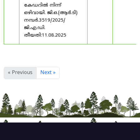
കേഡറിൽ നിന്ന്
ഒഴിവായി. ജി.ഒ.(ആർ.ടി)
നമ്പർ.3519/2025/
ജി.എ.ഡി.
തീയതി:11.08.2025
« Previous
Next »