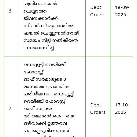
പത്രിക ഫയൽ
Dept
18-09-
6
ചെയ്യാത്ത
Orders
2025
ജീവനക്കാർക്ക്
സ്പാർക്ക് മുഖാന്തിരം
ഫയൽ ചെയ്യുന്നതിനായി
സമയം നീട്ടി നൽകിയത്
- സംബന്ധിച്ച്
ഡെപ്യൂട്ടി റെയിഞ്ച്
ഫോറസ്റ്റ്
ഓഫീസർമാരുടെ 3
മാസത്തെ പ്രാഥമിക
പരിശീലനം - ഡെപ്യൂട്ടി
റെയിഞ്ച് ഫോറസ്റ്റ്
Dept
17-10-
7
ഓഫീസറായ
Orders
2025
ശ്രി.രമേശൻ കെ - യെ
ഒഴിവാക്കി ഉത്തരവ്
പുറപ്പെടുവിക്കുന്നത്