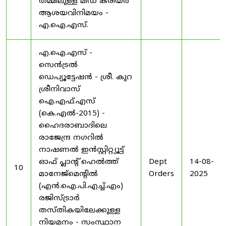
തമ്മിലുള്ള മിഡ് കരിയർ
ആശയവിനിമയം -
എ.ഐ.എസ്.
എ.ഐ.എസ് -
സെൻട്രൽ
ഡെപ്യൂട്ടേഷൻ - ശ്രീ. കുറ
ശ്രീനിവാസ്
ഐ.എഫ്.എസ്
(കെ.എൽ-2015) -
ഹൈദരാബാദിലെ
രാജേന്ദ്ര നഗറിൽ
നാഷണൽ ഇൻസ്റ്റിറ്റ്യൂട്ട്
ഓഫ് പ്ലാന്റ് ഹെൽത്ത്
Dept
14-08-
10
മാനേജ്‌മെന്റിൽ
Orders
2025
(എൻ.ഐ.പി.എച്ച്.എം)
രജിസ്ട്രാർ
തസ്തികയിലേക്കുള്ള
നിയമനം - സംസ്ഥാന