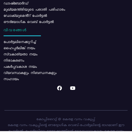
ഡാഷ്ബോർഡ്
മുഖ്യമന്ത്രിയുടെ പരാതി പരിഹാരം
ഡോക്യുമെൻ്റ് പോർട്ടൽ
ഔദ്യോഗിക വെബ് പോർട്ടൽ
വിവരങ്ങൾ
പോര്‍ട്ടലിനെക്കുറിച്ച്
ഹൈപ്പർലിങ്ക് നയം
സ്വകാര്യതാ നയം
നിരാകരണം
പകർപ്പവകാശ നയം
വ്യവസ്ഥകളും നിബന്ധനകളും
സഹായം
കോപ്പിറൈറ്റ് @ കേരള വനം വകുപ്പ്.
കേരള വനം വകുപ്പിന്റെ ഔദ്യോഗിക വെബ്-പോർട്ടലിന്റെ ഭാഗമാണ് ഈ
പോർട്ടൽ. പോർട്ടലിലെ ഉള്ളടക്കത്തിന്റെ ഉടമസ്ഥാവകാശം കേരള വനം