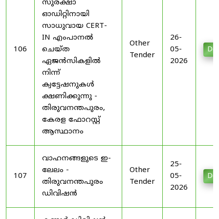
സുരക്ഷാ
ഓഡിറ്റിനായി
സാധുവായ CERT-
IN എംപാനൽ
26-
Other
106
ചെയ്ത
05-
Do
Tender
ഏജൻസികളിൽ
2026
നിന്ന്
ക്വട്ടേഷനുകൾ
ക്ഷണിക്കുന്നു -
തിരുവനന്തപുരം,
കേരള ഫോറസ്റ്റ്
ആസ്ഥാനം
വാഹനങ്ങളുടെ ഇ-
25-
ലേലം -
Other
107
05-
Do
തിരുവനന്തപുരം
Tender
2026
ഡിവിഷൻ