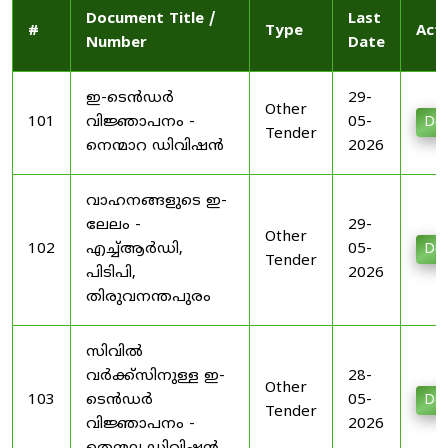
Document Title /
Last
#
Type
Act
Number
Date
ഇ-ടെൻഡർ
29-
Other
101
വിജ്ഞാപനം -
05-
Do
Tender
നെന്മാറ ഡിവിഷൻ
2026
വാഹനങ്ങളുടെ ഇ-
ലേലം -
29-
Other
102
എച്ച്ആർഡി,
05-
Do
Tender
പിടിപി,
2026
തിരുവനന്തപുരം
സിവിൽ
വർക്ക്സിനുള്ള ഇ-
28-
Other
103
ടെൻഡർ
05-
Do
Tender
വിജ്ഞാപനം -
2026