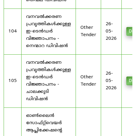
തെന്മല ഡിവിഷൻ
വനവൽക്കരണ
പ്രവൃത്തികൾക്കുള്ള
26-
Other
104
ഇ-ടെൻഡർ
05-
Do
Tender
വിജ്ഞാപനം -
2026
നെന്മാറ ഡിവിഷൻ
വനവൽക്കരണ
പ്രവൃത്തികൾക്കുള്ള
26-
ഇ-ടെൻഡർ
Other
105
05-
Do
വിജ്ഞാപനം -
Tender
2026
ചാലക്കുടി
ഡിവിഷൻ
ഓൺലൈൻ
സോഫ്റ്റ്‌വെയർ
ആപ്ലിക്കേഷന്റെ