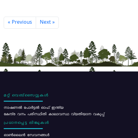
« Previous
Next »
മറ്റ് വെബ്സൈറ്റുകൾ
നാഷണൽ പോർട്ടൽ ഓഫ് ഇന്ത്യ
കേന്ദ്ര വനം പരിസ്ഥിതി കാലാവസ്ഥ വ്യതിയാന വകുപ്പ്
പ്രധാനപ്പെട്ട ലിങ്കുകൾ
ഓൺലൈൻ സേവനങ്ങൾ