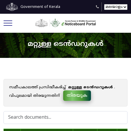
Government of Kerala
മറ്റുള്ള ടെൻഡറുകൾ
സമീപകാലത്ത് പ്രസിദ്ധീകരിച്ച്
മറ്റുള്ള ടെൻഡറുകൾ
.
തിരയുക
വിപുലമായി തിരയുന്നതിന്