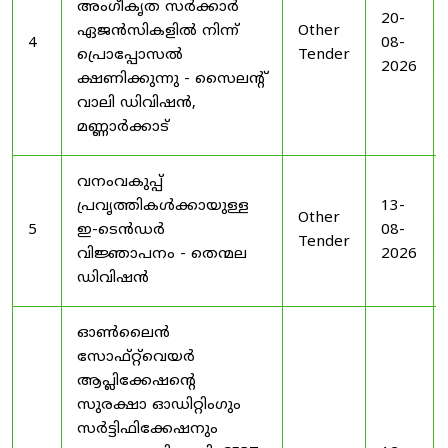
അംഗീകൃത സർക്കാർ
20-
ഏജൻസികളിൽ നിന്ന്
Other
4
08-
പ്രൊപ്പോസൽ
Tender
2026
ക്ഷണിക്കുന്നു - സൈലന്റ്
വാലി ഡിവിഷൻ,
മണ്ണാർക്കാട്
വനംവകുപ്പ്
പ്രവൃത്തികൾക്കായുള്ള
13-
Other
5
ഇ-ടെൻഡർ
08-
Tender
വിജ്ഞാപനം - തെന്മല
2026
ഡിവിഷൻ
ഓൺലൈൻ
സോഫ്റ്റ്‌വെയർ
ആപ്ലിക്കേഷന്റെ
സുരക്ഷാ ഓഡിറ്റിംഗും
സർട്ടിഫിക്കേഷനും