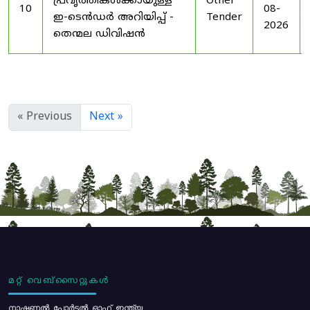
പ്രവൃത്തികൾക്കായുള്ള
Other
10
08-
ഇ-ടെൻഡർ അറിയിപ്പ് -
Tender
2026
തെന്മല ഡിവിഷൻ
« Previous
Next »
മറ്റ് വെബ്സൈറ്റുകൾ
നാഷണൽ പോർട്ടൽ ഓഫ് ഇന്ത്യ