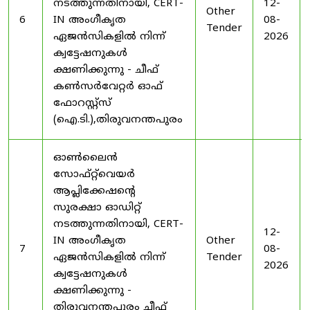
നടത്തുന്നതിനായി, CERT-
12-
Other
6
IN അംഗീകൃത
08-
Tender
ഏജൻസികളിൽ നിന്ന്
2026
ക്വട്ടേഷനുകൾ
ക്ഷണിക്കുന്നു - ചീഫ്
കൺസർവേറ്റർ ഓഫ്
ഫോറസ്റ്റ്സ്
(ഐ.ടി.),തിരുവനന്തപുരം
ഓൺലൈൻ
സോഫ്റ്റ്‌വെയർ
ആപ്ലിക്കേഷന്റെ
സുരക്ഷാ ഓഡിറ്റ്
നടത്തുന്നതിനായി, CERT-
12-
IN അംഗീകൃത
Other
7
08-
ഏജൻസികളിൽ നിന്ന്
Tender
2026
ക്വട്ടേഷനുകൾ
ക്ഷണിക്കുന്നു -
തിരുവനന്തപുരം ചീഫ്