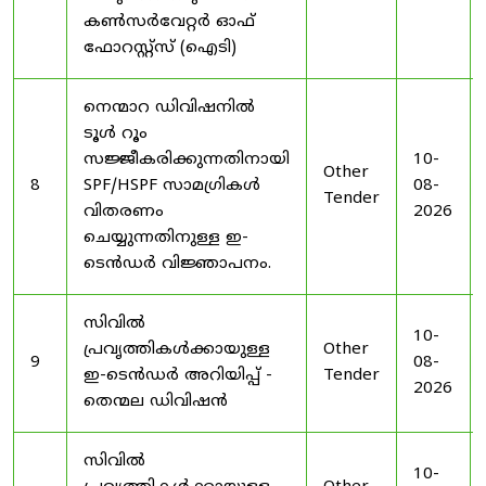
കൺസർവേറ്റർ ഓഫ്
ഫോറസ്റ്റ്സ് (ഐടി)
നെന്മാറ ഡിവിഷനിൽ
ടൂൾ റൂം
സജ്ജീകരിക്കുന്നതിനായി
10-
Other
8
SPF/HSPF സാമഗ്രികൾ
08-
Tender
വിതരണം
2026
ചെയ്യുന്നതിനുള്ള ഇ-
ടെൻഡർ വിജ്ഞാപനം.
സിവിൽ
10-
പ്രവൃത്തികൾക്കായുള്ള
Other
9
08-
ഇ-ടെൻഡർ അറിയിപ്പ് -
Tender
2026
തെന്മല ഡിവിഷൻ
സിവിൽ
10-