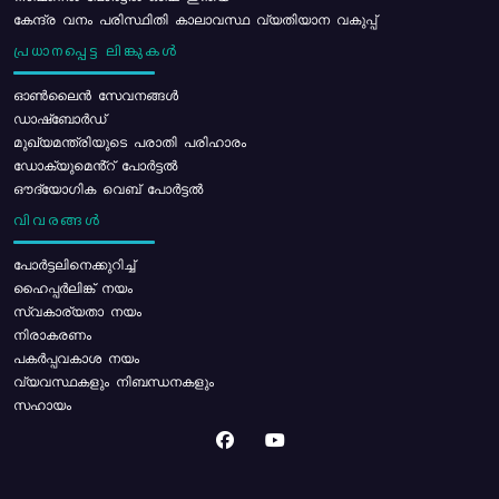
കേന്ദ്ര വനം പരിസ്ഥിതി കാലാവസ്ഥ വ്യതിയാന വകുപ്പ്
പ്രധാനപ്പെട്ട ലിങ്കുകൾ
ഓൺലൈൻ സേവനങ്ങൾ
ഡാഷ്ബോർഡ്
മുഖ്യമന്ത്രിയുടെ പരാതി പരിഹാരം
ഡോക്യുമെൻ്റ് പോർട്ടൽ
ഔദ്യോഗിക വെബ് പോർട്ടൽ
വിവരങ്ങൾ
പോര്‍ട്ടലിനെക്കുറിച്ച്
ഹൈപ്പർലിങ്ക് നയം
സ്വകാര്യതാ നയം
നിരാകരണം
പകർപ്പവകാശ നയം
വ്യവസ്ഥകളും നിബന്ധനകളും
സഹായം