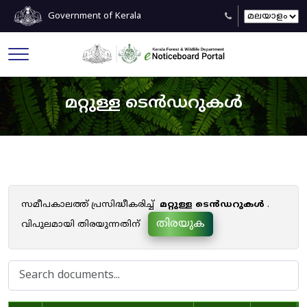
Government of Kerala
മറ്റുള്ള ടെൻഡറുകൾ
സമീപകാലത്ത് പ്രസിദ്ധീകരിച്ച്
മറ്റുള്ള ടെൻഡറുകൾ
.
തിരയുക
വിപുലമായി തിരയുന്നതിന്