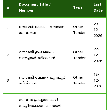
Document Title /
Last
#
Type
Number
Date
29-
തോണ്ടി ലേലം - നെന്മാറ
Other
1
12-
ഡിവിഷൻ
Tender
2026
22-
തൊണ്ടി ഇ-ലേലം -
Other
2
12-
വാഴച്ചാൽ ഡിവിഷൻ
Tender
2026
18-
തൊണ്ടി ലേലം - പുനലൂർ
Other
3
12-
ഡിവിഷൻ
Tender
2026
സിവിൽ പ്രവൃത്തികൾ
നടപ്പിലാക്കുന്നതിനായി