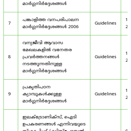
മാർഗ്ഗനിർദ്ദേശങ്ങൾ
പങ്കാളിത്ത വനപരിപാലന
19
7
Guidelines
മാർഗ്ഗനിർദ്ദേശങ്ങൾ 2006
20
വന്യജീവി ആവാസ
മേഖലകളിൽ വനേതര
19
8
പ്രവർത്തനങ്ങൾ
Guidelines
20
നടത്തുന്നതിനുള്ള
മാർഗ്ഗനിർദ്ദേശങ്ങൾ
പ്രകൃതിപഠന
19
9
ക്യാമ്പുകൾക്കുള്ള
Guidelines
20
മാർഗ്ഗനിർദ്ദേശങ്ങൾ
ഇലക്‌ട്രോണിക്‌സ്, ഐടി
ഉപകരണങ്ങൾ എന്നിവയുടെ