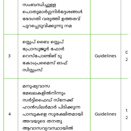
സംബന്ധിച്ചുള്ള
പൊതുമാർഗ്ഗനിർദ്ദേശങ്ങൾ
ഭേദഗതി വരുത്തി ഉത്തരവ്
പുറപ്പെടുവിക്കുന്നു നമ
സ്റ്റെപ് ബൈ സ്റ്റെപ്
പ്രോസുജൂർ ഫോർ
03
3
റെസ്‌പോണ്ടിങ് ടു
Guidelines
20
കോംപ്രമൈസ് ഓഫ്
സിസ്റ്റംസ്
മനുഷ്യവാസ
മേഖലകളിൽനിന്നും
സർട്ടിഫൈഡ് സ്നേക്ക്
ഹാൻഡ്‌ലർമാർ പിടിക്കുന്ന
19
4
പാമ്പുകളെ സുരക്ഷിതമായി
Guidelines
20
അവയുടെ തനതു
ആവാസവ്യവസ്ഥായിൽ