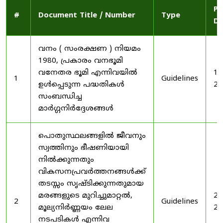
Pu
#
Document Title / Number
Type
Da
വനം ( സംരക്ഷണ ) നിയമം
1980, പ്രകാരം വനഭൂമി
വനേതര ഭൂമി എന്നിവയിൽ
19
1
Guidelines
ഉൾപ്പെടുന്ന പദ്ധതികൾ
20
സംബന്ധിച്ച
മാർഗ്ഗനിർദ്ദേശങ്ങൾ
പൊതുസ്ഥലങ്ങളിൽ ജീവനും
സ്വത്തിനും ഭീഷണിയായി
നിൽക്കുന്നതും
വികസനപ്രവർത്തനങ്ങൾക്ക്
തടസ്സം സൃഷ്ടിക്കുന്നതുമായ
മരങ്ങളുടെ മുറിച്ചുമാറ്റൽ,
20
2
Guidelines
മൂല്യനിർണ്ണയം ലേല
20
നടപടികൾ എന്നിവ