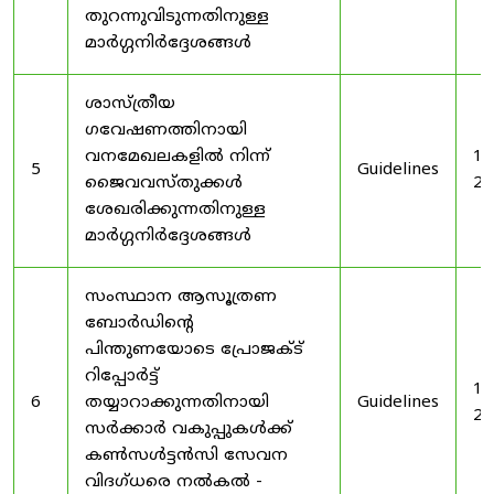
തുറന്നുവിടുന്നതിനുള്ള
മാർഗ്ഗനിർദ്ദേശങ്ങൾ
ശാസ്ത്രീയ
ഗവേഷണത്തിനായി
വനമേഖലകളിൽ നിന്ന്
19
5
Guidelines
ജൈവവസ്തുക്കൾ
20
ശേഖരിക്കുന്നതിനുള്ള
മാർഗ്ഗനിർദ്ദേശങ്ങൾ
സംസ്ഥാന ആസൂത്രണ
ബോർഡിൻ്റെ
പിന്തുണയോടെ പ്രോജക്ട്
റിപ്പോർട്ട്
19
6
തയ്യാറാക്കുന്നതിനായി
Guidelines
20
സർക്കാർ വകുപ്പുകൾക്ക്
കൺസൾട്ടൻസി സേവന
വിദഗ്ധരെ നൽകൽ -