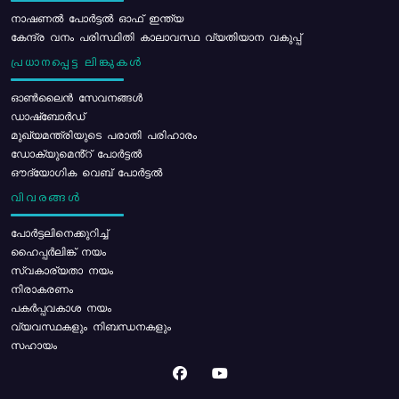
നാഷണൽ പോർട്ടൽ ഓഫ് ഇന്ത്യ
കേന്ദ്ര വനം പരിസ്ഥിതി കാലാവസ്ഥ വ്യതിയാന വകുപ്പ്
പ്രധാനപ്പെട്ട ലിങ്കുകൾ
ഓൺലൈൻ സേവനങ്ങൾ
ഡാഷ്ബോർഡ്
മുഖ്യമന്ത്രിയുടെ പരാതി പരിഹാരം
ഡോക്യുമെൻ്റ് പോർട്ടൽ
ഔദ്യോഗിക വെബ് പോർട്ടൽ
വിവരങ്ങൾ
പോര്‍ട്ടലിനെക്കുറിച്ച്
ഹൈപ്പർലിങ്ക് നയം
സ്വകാര്യതാ നയം
നിരാകരണം
പകർപ്പവകാശ നയം
വ്യവസ്ഥകളും നിബന്ധനകളും
സഹായം