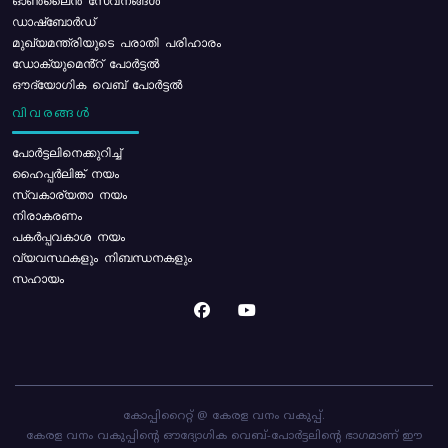
ഓൺലൈൻ സേവനങ്ങൾ
ഡാഷ്ബോർഡ്
മുഖ്യമന്ത്രിയുടെ പരാതി പരിഹാരം
ഡോക്യുമെൻ്റ് പോർട്ടൽ
ഔദ്യോഗിക വെബ് പോർട്ടൽ
വിവരങ്ങൾ
പോര്‍ട്ടലിനെക്കുറിച്ച്
ഹൈപ്പർലിങ്ക് നയം
സ്വകാര്യതാ നയം
നിരാകരണം
പകർപ്പവകാശ നയം
വ്യവസ്ഥകളും നിബന്ധനകളും
സഹായം
കോപ്പിറൈറ്റ് @ കേരള വനം വകുപ്പ്.
കേരള വനം വകുപ്പിന്റെ ഔദ്യോഗിക വെബ്-പോർട്ടലിന്റെ ഭാഗമാണ് ഈ