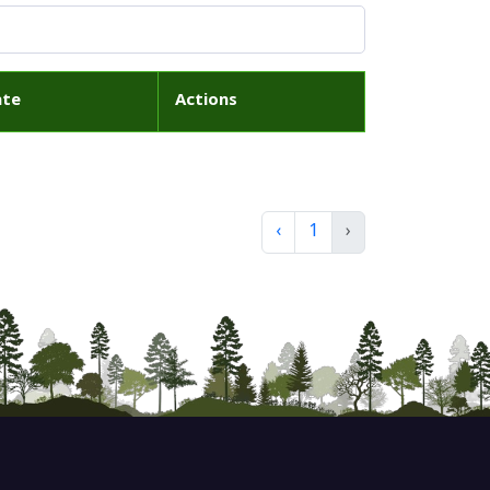
ate
Actions
‹
1
›