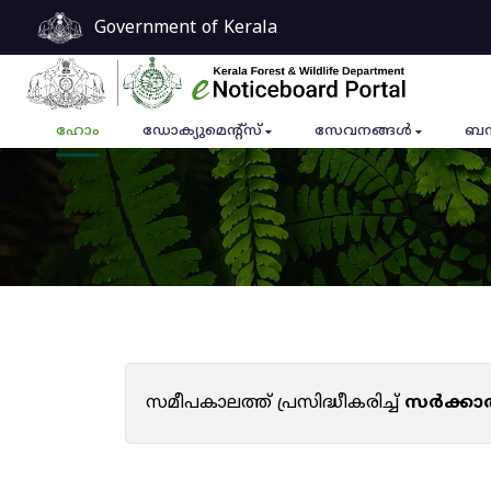
Government of Kerala
ഹോം
ഡോക്യുമെൻ്റ്സ്
സേവനങ്ങൾ
ബന
സമീപകാലത്ത് പ്രസിദ്ധീകരിച്ച്
സർക്കാ