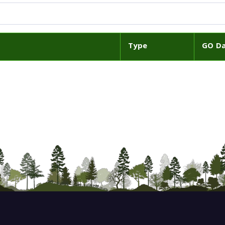
Type
GO D