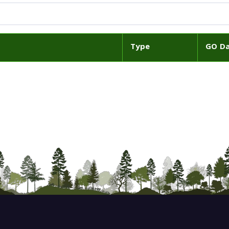
Type
GO D