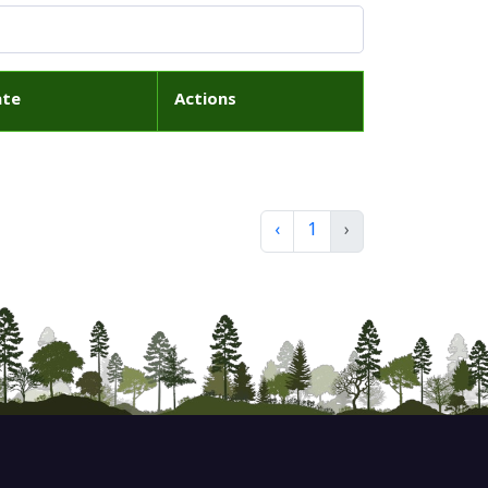
ate
Actions
‹
1
›