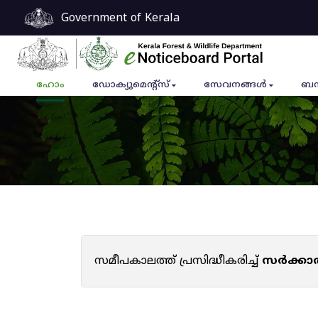
Government of Kerala
ഹോം
ഡോക്യുമെൻ്റ്സ്
സേവനങ്ങൾ
ബന
സമീപകാലത്ത് പ്രസിദ്ധീകരിച്ച്
സർക്കാ