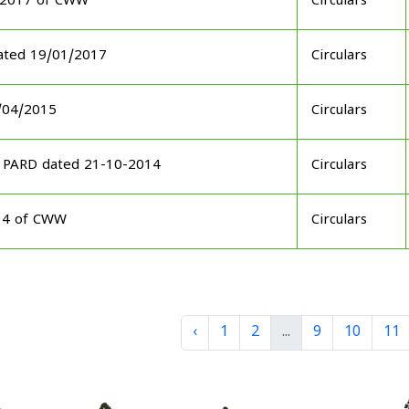
3-2017 of CWW
Circulars
ated 19/01/2017
Circulars
7/04/2015
Circulars
3 PARD dated 21-10-2014
Circulars
014 of CWW
Circulars
‹
1
2
...
9
10
11