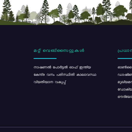
മറ്റ് വെബ്സൈറ്റുകൾ
പ്രധാന
നാഷണൽ പോർട്ടൽ ഓഫ് ഇന്ത്യ
ഓൺലൈ
കേന്ദ്ര വനം പരിസ്ഥിതി കാലാവസ്ഥ
ഡാഷ്ബ
വ്യതിയാന വകുപ്പ്
മുഖ്യമന
ഡോക്യു
ഔദ്യോഗ