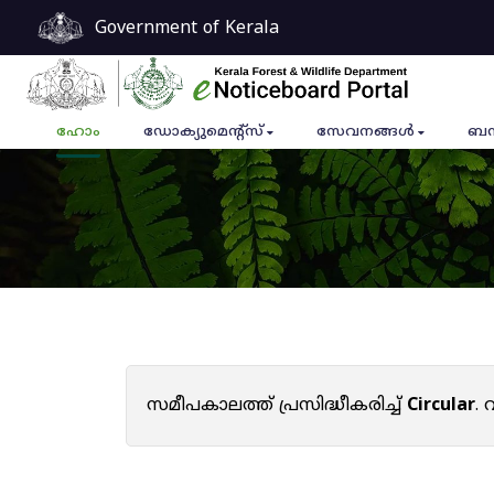
Government of Kerala
ഹോം
ഡോക്യുമെൻ്റ്സ്
സേവനങ്ങൾ
ബന
സമീപകാലത്ത് പ്രസിദ്ധീകരിച്ച്
Circular
.