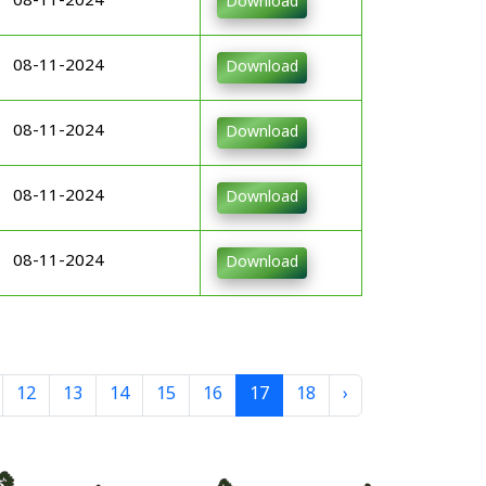
08-11-2024
Download
08-11-2024
Download
08-11-2024
Download
08-11-2024
Download
08-11-2024
Download
12
13
14
15
16
17
18
›