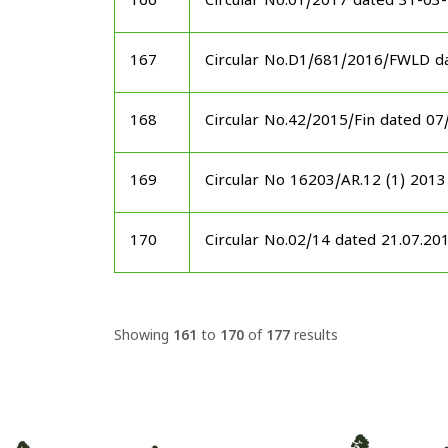
166
Circular No.01/2017 dated 31-0
167
Circular No.D1/681/2016/FWLD d
168
Circular No.42/2015/Fin dated 0
169
Circular No 16203/AR.12 (1) 201
170
Circular No.02/14 dated 21.07.2
Showing
161
to
170
of
177
results