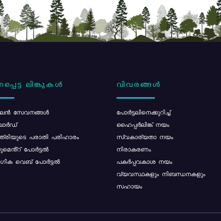
പ്പെട്ട ലിങ്കുകൾ
വിവരങ്ങൾ
ൻ സേവനങ്ങൾ
പോര്‍ട്ടലിനെക്കുറിച്ച്
ോർഡ്
ഹൈപ്പർലിങ്ക് നയം
്ത്രിയുടെ പരാതി പരിഹാരം
സ്വകാര്യതാ നയം
മെൻ്റ് പോർട്ടൽ
നിരാകരണം
ിക വെബ് പോർട്ടൽ
പകർപ്പവകാശ നയം
വ്യവസ്ഥകളും നിബന്ധനകളും
സഹായം