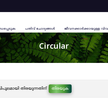
്ധപ്പെടുക
പതിവ് ചോദ്യങ്ങൾ
ജീവനക്കാര്‍ക്കായുള്ള വിവ
Circular
 വിപുലമായി തിരയുന്നതിന്
തിരയുക