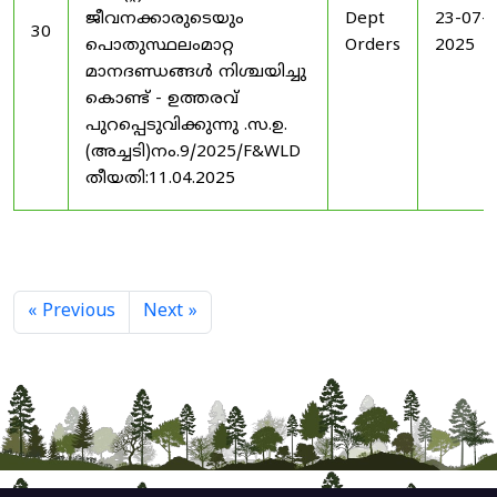
ജീവനക്കാരുടെയും
Dept
23-07-
30
പൊതുസ്ഥലംമാറ്റ
Orders
2025
മാനദണ്ഡങ്ങൾ നിശ്ചയിച്ചു
കൊണ്ട് - ഉത്തരവ്
പുറപ്പെടുവിക്കുന്നു .സ.ഉ.
(അച്ചടി)നം.9/2025/F&WLD
തീയതി:11.04.2025
« Previous
Next »