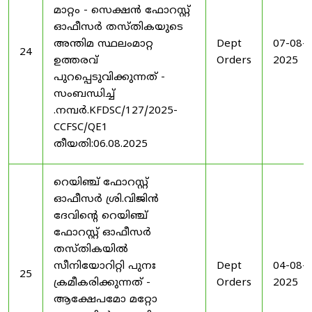
മാറ്റം - സെക്ഷൻ ഫോറസ്റ്റ്
ഓഫീസർ തസ്തികയുടെ
അന്തിമ സ്ഥലംമാറ്റ
Dept
07-08-
24
ഉത്തരവ്
Orders
2025
പുറപ്പെടുവിക്കുന്നത് -
സംബന്ധിച്ച്
.നമ്പർ.KFDSC/127/2025-
CCFSC/QE1
തീയതി:06.08.2025
റെയിഞ്ച് ഫോറസ്റ്റ്
ഓഫീസർ ശ്രി.വിജിൻ
ദേവിന്റെ റെയിഞ്ച്
ഫോറസ്റ്റ് ഓഫീസർ
തസ്തികയിൽ
സീനിയോറിറ്റി പുനഃ
Dept
04-08-
25
ക്രമീകരിക്കുന്നത് -
Orders
2025
ആക്ഷേപമോ മറ്റോ