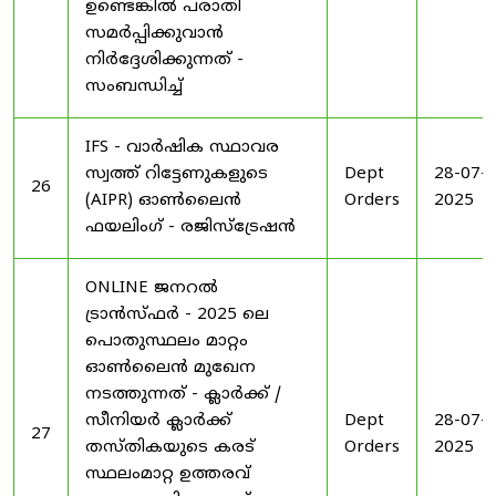
ഉണ്ടെങ്കിൽ പരാതി
സമർപ്പിക്കുവാൻ
നിർദ്ദേശിക്കുന്നത് -
സംബന്ധിച്ച്
IFS - വാർഷിക സ്ഥാവര
സ്വത്ത് റിട്ടേണുകളുടെ
Dept
28-07-
26
(AIPR) ഓൺലൈൻ
Orders
2025
ഫയലിംഗ് - രജിസ്ട്രേഷൻ
ONLINE ജനറൽ
ട്രാൻസ്ഫർ - 2025 ലെ
പൊതുസ്ഥലം മാറ്റം
ഓൺലൈൻ മുഖേന
നടത്തുന്നത് - ക്ലാർക്ക് /
സീനിയർ ക്ലാർക്ക്
Dept
28-07-
27
തസ്തികയുടെ കരട്
Orders
2025
സ്ഥലംമാറ്റ ഉത്തരവ്