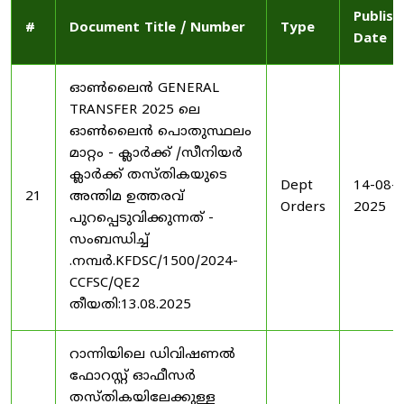
Publish
#
Document Title / Number
Type
Date
ഓൺലൈൻ GENERAL
TRANSFER 2025 ലെ
ഓൺലൈൻ പൊതുസ്ഥലം
മാറ്റം - ക്ലാർക്ക് /സീനിയർ
ക്ലാർക്ക് തസ്തികയുടെ
Dept
14-08-
21
അന്തിമ ഉത്തരവ്
Orders
2025
പുറപ്പെടുവിക്കുന്നത് -
സംബന്ധിച്ച്
.നമ്പർ.KFDSC/1500/2024-
CCFSC/QE2
തീയതി:13.08.2025
റാന്നിയിലെ ഡിവിഷണൽ
ഫോറസ്റ്റ് ഓഫീസർ
തസ്തികയിലേക്കുള്ള