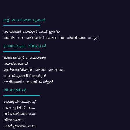
മറ്റ് വെബ്സൈറ്റുകൾ
നാഷണൽ പോർട്ടൽ ഓഫ് ഇന്ത്യ
കേന്ദ്ര വനം പരിസ്ഥിതി കാലാവസ്ഥ വ്യതിയാന വകുപ്പ്
പ്രധാനപ്പെട്ട ലിങ്കുകൾ
ഓൺലൈൻ സേവനങ്ങൾ
ഡാഷ്ബോർഡ്
മുഖ്യമന്ത്രിയുടെ പരാതി പരിഹാരം
ഡോക്യുമെൻ്റ് പോർട്ടൽ
ഔദ്യോഗിക വെബ് പോർട്ടൽ
വിവരങ്ങൾ
പോര്‍ട്ടലിനെക്കുറിച്ച്
ഹൈപ്പർലിങ്ക് നയം
സ്വകാര്യതാ നയം
നിരാകരണം
പകർപ്പവകാശ നയം