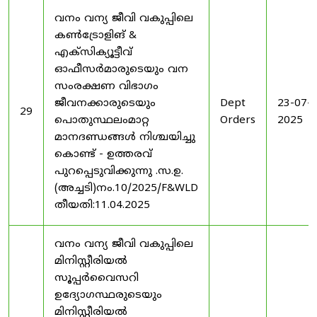
വനം വന്യ ജീവി വകുപ്പിലെ
കൺട്രോളിങ് &
എക്സിക്യൂട്ടീവ്
ഓഫീസർമാരുടെയും വന
സംരക്ഷണ വിഭാഗം
ജീവനക്കാരുടെയും
Dept
23-07-
29
പൊതുസ്ഥലംമാറ്റ
Orders
2025
മാനദണ്ഡങ്ങൾ നിശ്ചയിച്ചു
കൊണ്ട് - ഉത്തരവ്
പുറപ്പെടുവിക്കുന്നു .സ.ഉ.
(അച്ചടി)നം.10/2025/F&WLD
തീയതി:11.04.2025
വനം വന്യ ജീവി വകുപ്പിലെ
മിനിസ്റ്റീരിയൽ
സൂപ്പർവൈസറി
ഉദ്യോഗസ്ഥരുടെയും
മിനിസ്റ്റീരിയൽ