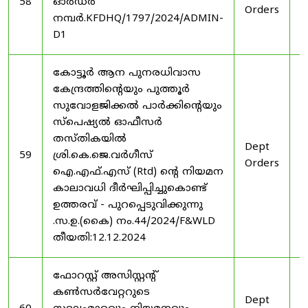
58
ഓർഡർ
Orders
2
നമ്പർ.KFDHQ/1797/2024/ADMIN-
D1
കോട്ടൂർ ആന പുനരധിവാസ
കേന്ദ്രത്തിന്റെയും പുത്തൂർ
സുവോളജിക്കൽ പാർക്കിന്റെയും
സ്പെഷ്യൽ ഓഫീസർ
തസ്തികയിൽ
Dept
3
59
ശ്രി.കെ.ജെ.വർഗീസ്
Orders
2
ഐ.എഫ്.എസ് (Rtd) ന്റെ നിയമന
കാലാവധി ദീർഘിപ്പിച്ചുകൊണ്ട്
ഉത്തരവ് - പുറപ്പെടുവിക്കുന്നു
.സ.ഉ.(കൈ) നം.44/2024/F&WLD
തീയതി:12.12.2024
ഫോറസ്റ്റ് അസിസ്റ്റൻ്റ്
കൺസർവേറ്ററുടെ
Dept
3