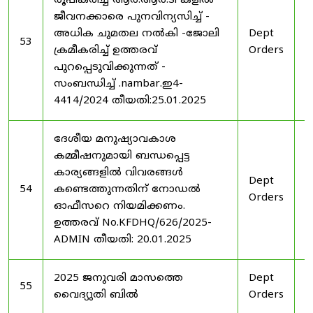
രൂപീകരിച്ച ആർ.ആർ.ടി കളിൽ
ജീവനക്കാരെ പുനവിന്യസിച്ച് -
അധിക ചുമതല നൽകി -ജോലി
Dept
2
53
ക്രമീകരിച്ച് ഉത്തരവ്
Orders
2
പുറപ്പെടുവിക്കുന്നത് -
സംബന്ധിച്ച് .nambar.ഇ4-
4414/2024 തീയതി:25.01.2025
ദേശീയ മനുഷ്യാവകാശ
കമ്മീഷനുമായി ബന്ധപ്പെട്ട
കാര്യങ്ങളിൽ വിവരങ്ങൾ
Dept
2
54
കണ്ടെത്തുന്നതിന് നോഡൽ
Orders
2
ഓഫീസറെ നിയമിക്കണം.
ഉത്തരവ് No.KFDHQ/626/2025-
ADMIN തീയതി: 20.01.2025
2025 ജനുവരി മാസത്തെ
Dept
1
55
വൈദ്യുതി ബിൽ
Orders
2