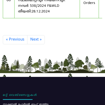
60
സ്ഥലംമാറ്റവും നിയമനവും.
Orders
2
നമ്പർ 538/2024 F&WLD
തീയതി:28.12.2024
« Previous
Next »
മറ്റ് വെബ്സൈറ്റുകൾ
നാഷണൽ പോർട്ടൽ ഓഫ് ഇന്ത്യ