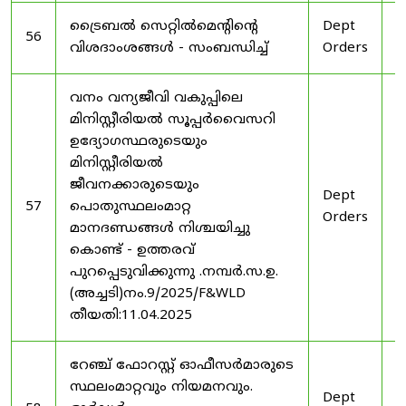
ട്രൈബൽ സെറ്റിൽമെൻ്റിൻ്റെ
Dept
1
56
വിശദാംശങ്ങൾ - സംബന്ധിച്ച്
Orders
2
വനം വന്യജീവി വകുപ്പിലെ
മിനിസ്റ്റീരിയൽ സൂപ്പർവൈസറി
ഉദ്യോഗസ്ഥരുടെയും
മിനിസ്റ്റീരിയൽ
ജീവനക്കാരുടെയും
Dept
1
57
പൊതുസ്ഥലംമാറ്റ
Orders
2
മാനദണ്ഡങ്ങൾ നിശ്ചയിച്ചു
കൊണ്ട് - ഉത്തരവ്
പുറപ്പെടുവിക്കുന്നു .നമ്പർ.സ.ഉ.
(അച്ചടി)നം.9/2025/F&WLD
തീയതി:11.04.2025
റേഞ്ച് ഫോറസ്റ്റ് ഓഫീസർമാരുടെ
സ്ഥലംമാറ്റവും നിയമനവും.
Dept
3