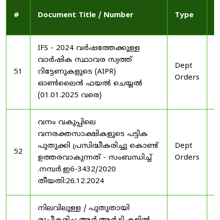
P
#
Document Title / Number
Type
D
IFS - 2024 വർഷത്തേക്കുള്ള
വാർഷിക സ്ഥാവര സ്വത്ത്
Dept
2
51
റിട്ടേണുകളുടെ (AIPR)
Orders
2
ഓൺലൈൻ ഫയൽ ചെയ്യൽ
(01.01.2025 വരെ)
വനം വകുപ്പിലെ
വനരക്തസാക്ഷികളുടെ പട്ടിക
പുതുക്കി പ്രസിദ്ധീകരിച്ചു കൊണ്ട്
Dept
2
52
ഉത്തരവാകുന്നത് - സംബന്ധിച്ച്
Orders
2
.നമ്പർ.ഇ6-3432/2020
തീയതി:26.12.2024
നിലവിലുള്ള / പുതുതായി