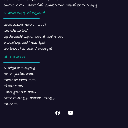
കേന്ദ്ര വനം പരിസ്ഥിതി കാലാവസ്ഥ വ്യതിയാന വകുപ്പ്
പ്രധാനപ്പെട്ട ലിങ്കുകൾ
ഓൺലൈൻ സേവനങ്ങൾ
ഡാഷ്ബോർഡ്
മുഖ്യമന്ത്രിയുടെ പരാതി പരിഹാരം
ഡോക്യുമെൻ്റ് പോർട്ടൽ
ഔദ്യോഗിക വെബ് പോർട്ടൽ
വിവരങ്ങൾ
പോര്‍ട്ടലിനെക്കുറിച്ച്
ഹൈപ്പർലിങ്ക് നയം
സ്വകാര്യതാ നയം
നിരാകരണം
പകർപ്പവകാശ നയം
വ്യവസ്ഥകളും നിബന്ധനകളും
സഹായം