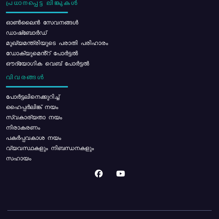
പ്രധാനപ്പെട്ട ലിങ്കുകൾ
ഓൺലൈൻ സേവനങ്ങൾ
ഡാഷ്ബോർഡ്
മുഖ്യമന്ത്രിയുടെ പരാതി പരിഹാരം
ഡോക്യുമെൻ്റ് പോർട്ടൽ
ഔദ്യോഗിക വെബ് പോർട്ടൽ
വിവരങ്ങൾ
പോര്‍ട്ടലിനെക്കുറിച്ച്
ഹൈപ്പർലിങ്ക് നയം
സ്വകാര്യതാ നയം
നിരാകരണം
പകർപ്പവകാശ നയം
വ്യവസ്ഥകളും നിബന്ധനകളും
സഹായം