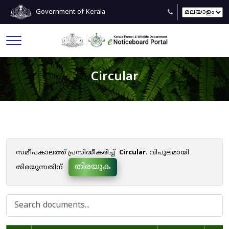
Government of Kerala
Circular
സമീപകാലത്ത് പ്രസിദ്ധീകരിച്ച്
Circular
. വിപുലമായി
തിരയുക
തിരയുന്നതിന്