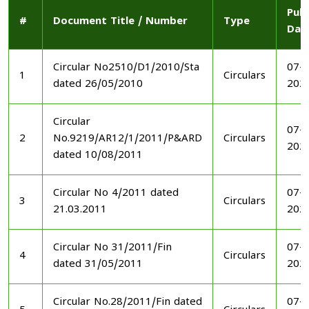
Publ
#
Document Title / Number
Type
Dat
Circular No2510/D1/2010/Sta
07-1
1
Circulars
dated 26/05/2010
202
Circular
07-1
2
No.9219/AR12/1/2011/P&ARD
Circulars
202
dated 10/08/2011
Circular No 4/2011 dated
07-1
3
Circulars
21.03.2011
202
Circular No 31/2011/Fin
07-1
4
Circulars
dated 31/05/2011
202
Circular No.28/2011/Fin dated
07-1