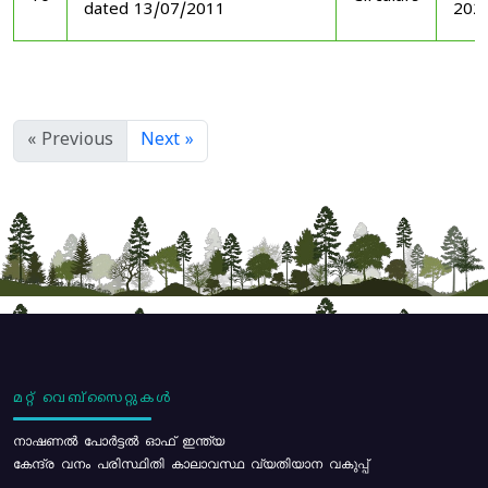
dated 13/07/2011
202
« Previous
Next »
മറ്റ് വെബ്സൈറ്റുകൾ
നാഷണൽ പോർട്ടൽ ഓഫ് ഇന്ത്യ
കേന്ദ്ര വനം പരിസ്ഥിതി കാലാവസ്ഥ വ്യതിയാന വകുപ്പ്