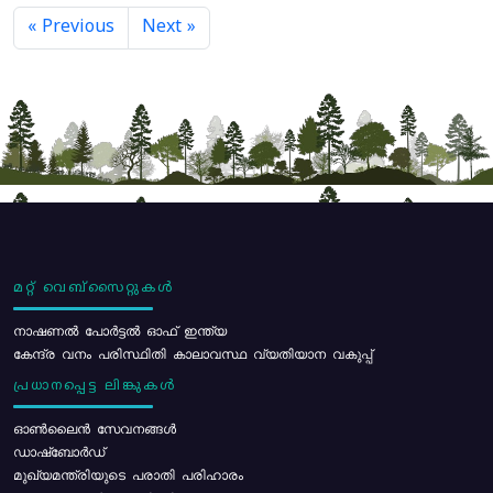
« Previous
Next »
മറ്റ് വെബ്സൈറ്റുകൾ
നാഷണൽ പോർട്ടൽ ഓഫ് ഇന്ത്യ
കേന്ദ്ര വനം പരിസ്ഥിതി കാലാവസ്ഥ വ്യതിയാന വകുപ്പ്
പ്രധാനപ്പെട്ട ലിങ്കുകൾ
ഓൺലൈൻ സേവനങ്ങൾ
ഡാഷ്ബോർഡ്
മുഖ്യമന്ത്രിയുടെ പരാതി പരിഹാരം