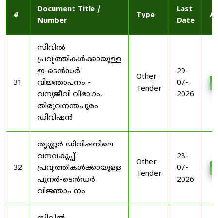
Document Title /
Last
#
Type
Ac
Number
Date
സിവിൽ
പ്രവൃത്തികൾക്കായുള്ള
ഇ-ടെൻഡർ
29-
Other
31
വിജ്ഞാപനം -
07-
D
Tender
വന്യജീവി വിഭാഗം,
2026
തിരുവനന്തപുരം
ഡിവിഷൻ
തൃശ്ശൂർ ഡിവിഷനിലെ
വനവകുപ്പ്
28-
Other
32
പ്രവൃത്തികൾക്കായുള്ള
07-
D
Tender
പുനർ-ടെൻഡർ
2026
വിജ്ഞാപനം