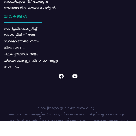
ഡോക്യുമെൻ്റ് പോർട്ടൽ
ഔദ്യോഗിക വെബ് പോർട്ടൽ
വിവരങ്ങൾ
പോര്‍ട്ടലിനെക്കുറിച്ച്
ഹൈപ്പർലിങ്ക് നയം
സ്വകാര്യതാ നയം
നിരാകരണം
പകർപ്പവകാശ നയം
വ്യവസ്ഥകളും നിബന്ധനകളും
സഹായം
കോപ്പിറൈറ്റ് @ കേരള വനം വകുപ്പ്.
കേരള വനം വകുപ്പിന്റെ ഔദ്യോഗിക വെബ്-പോർട്ടലിന്റെ ഭാഗമാണ് ഈ
പോർട്ടൽ. പോർട്ടലിലെ ഉള്ളടക്കത്തിന്റെ ഉടമസ്ഥാവകാശം കേരള വനം
വകുപ്പിനാണ്. പോർട്ടൽ രൂപകൽപ്പന ചെയ്തിട്ടുള്ളത്
സി-ഡിറ്റ്
ആണ്.