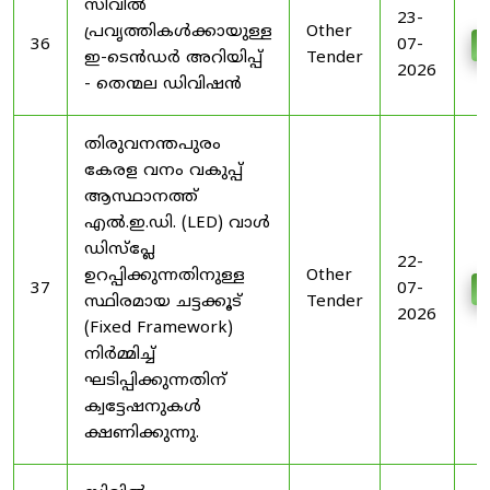
സിവിൽ
23-
പ്രവൃത്തികൾക്കായുള്ള
Other
36
07-
D
ഇ-ടെൻഡർ അറിയിപ്പ്
Tender
2026
- തെന്മല ഡിവിഷൻ
തിരുവനന്തപുരം
കേരള വനം വകുപ്പ്
ആസ്ഥാനത്ത്
എൽ.ഇ.ഡി. (LED) വാൾ
ഡിസ്‌പ്ലേ
22-
ഉറപ്പിക്കുന്നതിനുള്ള
Other
37
07-
D
സ്ഥിരമായ ചട്ടക്കൂട്
Tender
2026
(Fixed Framework)
നിർമ്മിച്ച്
ഘടിപ്പിക്കുന്നതിന്
ക്വട്ടേഷനുകൾ
ക്ഷണിക്കുന്നു.