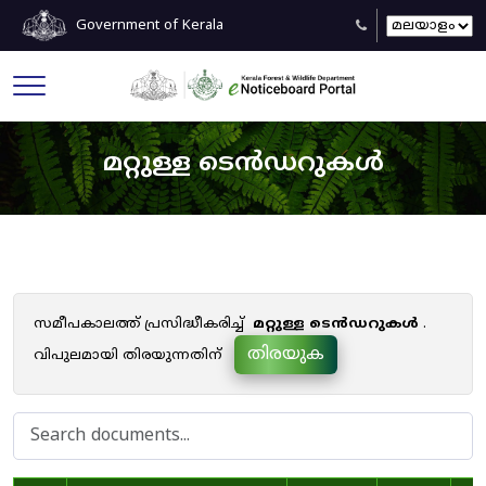
Government of Kerala
മറ്റുള്ള ടെൻഡറുകൾ
സമീപകാലത്ത് പ്രസിദ്ധീകരിച്ച്
മറ്റുള്ള ടെൻഡറുകൾ
.
തിരയുക
വിപുലമായി തിരയുന്നതിന്