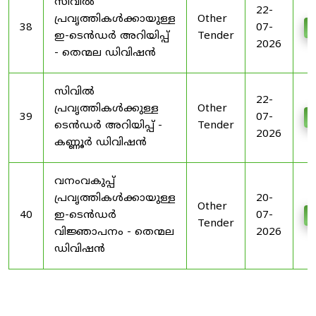
സിവിൽ
22-
പ്രവൃത്തികൾക്കായുള്ള
Other
38
07-
D
ഇ-ടെൻഡർ അറിയിപ്പ്
Tender
2026
- തെന്മല ഡിവിഷൻ
സിവിൽ
22-
പ്രവൃത്തികൾക്കുള്ള
Other
39
07-
D
ടെൻഡർ അറിയിപ്പ് -
Tender
2026
കണ്ണൂർ ഡിവിഷൻ
വനംവകുപ്പ്
പ്രവൃത്തികൾക്കായുള്ള
20-
Other
40
ഇ-ടെൻഡർ
07-
D
Tender
വിജ്ഞാപനം - തെന്മല
2026
ഡിവിഷൻ