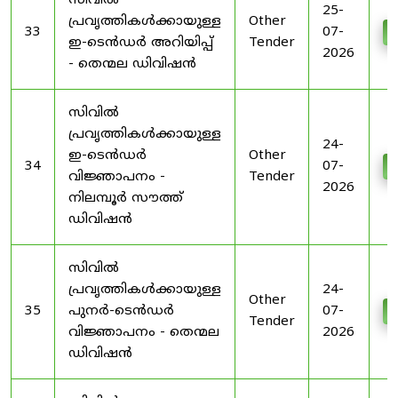
സിവിൽ
25-
പ്രവൃത്തികൾക്കായുള്ള
Other
33
07-
D
ഇ-ടെൻഡർ അറിയിപ്പ്
Tender
2026
- തെന്മല ഡിവിഷൻ
സിവിൽ
പ്രവൃത്തികൾക്കായുള്ള
24-
ഇ-ടെൻഡർ
Other
34
07-
D
വിജ്ഞാപനം -
Tender
2026
നിലമ്പൂർ സൗത്ത്
ഡിവിഷൻ
സിവിൽ
പ്രവൃത്തികൾക്കായുള്ള
24-
Other
35
പുനർ-ടെൻഡർ
07-
D
Tender
വിജ്ഞാപനം - തെന്മല
2026
ഡിവിഷൻ