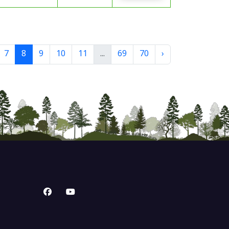
7
8
9
10
11
...
69
70
›