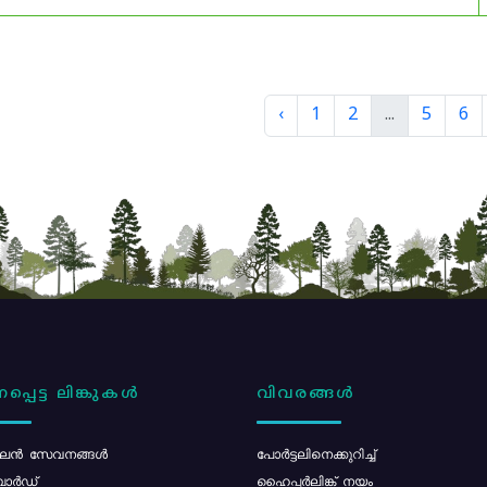
‹
1
2
...
5
6
പ്പെട്ട ലിങ്കുകൾ
വിവരങ്ങൾ
ൻ സേവനങ്ങൾ
പോര്‍ട്ടലിനെക്കുറിച്ച്
ോർഡ്
ഹൈപ്പർലിങ്ക് നയം