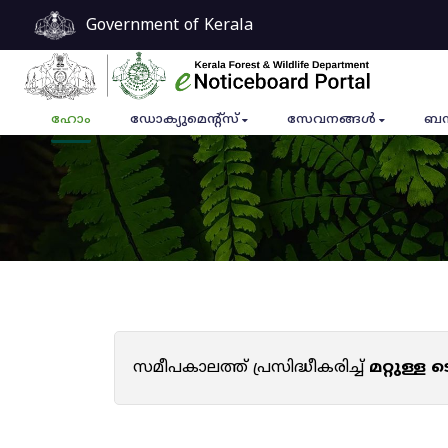
Government of Kerala
ഹോം
ഡോക്യുമെൻ്റ്സ്
സേവനങ്ങൾ
ബന
സമീപകാലത്ത് പ്രസിദ്ധീകരിച്ച്
മറ്റുള്