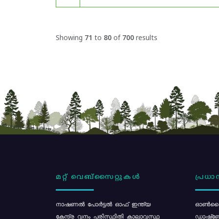
Showing
71
to
80
of
700
results
മറ്റ് വെബ്സൈറ്റുകൾ
പ്രധാന
നാഷണൽ പോർട്ടൽ ഓഫ് ഇന്ത്യ
ഓൺലൈ
കേന്ദ്ര വനം പരിസ്ഥിതി കാലാവസ്ഥ
ഡാഷ്ബ