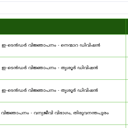
ള ഇ-ടെൻഡർ വിജ്ഞാപനം - നെന്മാറ ഡിവിഷൻ
്ള ഇ-ടെൻഡർ വിജ്ഞാപനം - തൃശൂർ ഡിവിഷൻ
്ള ഇ-ടെൻഡർ വിജ്ഞാപനം - തൃശൂർ ഡിവിഷൻ
വിജ്ഞാപനം - വന്യജീവി വിഭാഗം, തിരുവനന്തപുരം