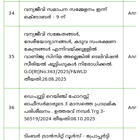
വന്യജീവി സമാപന സമ്മേളനം ഇന്ന്
34
Anno
ഒക്ടോബർ - 9 ന്
വന്യജീവി സങ്കേതങ്ങൾ,
ദേശീയോദ്യാനങ്ങൾ, കടുവ സംരക്ഷണ
കേന്ദ്രങ്ങൾ എന്നിവയ്ക്കുള്ളിൽ
35
വാണിജ്യ സിനിമ അല്ലെങ്കിൽ ടെലിവിഷൻ
Anno
സീരിയൽ ഷൂട്ടിംഗുകൾ നിരോധിക്കൽ.
G.O(Rt)No.363/2025/F&WLD
തീയതി:26.08.2025
ഡെപ്യൂട്ടി റെയിഞ്ച് ഫോറസ്റ്റ്
ഓഫീസർമാരുടെ 3 മാസത്തെ പ്രാഥമിക
36
Anno
പരിശീലനം . ഉത്തരവ് നമ്പർ.Trg 3-
56519/2024 തീയതി:08.10.2025
ടിംബർ ട്രാൻസിറ്റ് റൂൾസ് - പ്രോപ്പർട്ടി