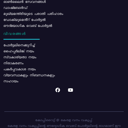
ഓൺലൈൻ സേവനങ്ങൾ
ഡാഷ്ബോർഡ്
മുഖ്യമന്ത്രിയുടെ പരാതി പരിഹാരം
ഡോക്യുമെൻ്റ് പോർട്ടൽ
ഔദ്യോഗിക വെബ് പോർട്ടൽ
വിവരങ്ങൾ
പോര്‍ട്ടലിനെക്കുറിച്ച്
ഹൈപ്പർലിങ്ക് നയം
സ്വകാര്യതാ നയം
നിരാകരണം
പകർപ്പവകാശ നയം
വ്യവസ്ഥകളും നിബന്ധനകളും
സഹായം
കോപ്പിറൈറ്റ് @ കേരള വനം വകുപ്പ്.
കേരള വനം വകുപ്പിന്റെ ഔദ്യോഗിക വെബ്-പോർട്ടലിന്റെ ഭാഗമാണ് ഈ