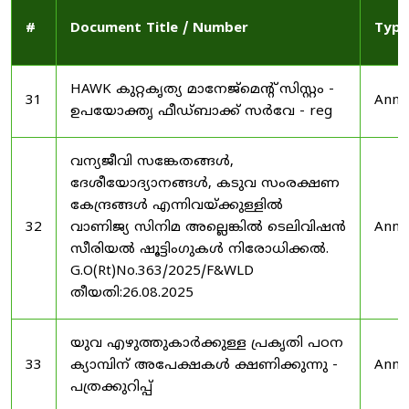
#
Document Title / Number
Type
HAWK കുറ്റകൃത്യ മാനേജ്മെന്റ് സിസ്റ്റം -
31
Anno
ഉപയോക്തൃ ഫീഡ്‌ബാക്ക് സർവേ - reg
വന്യജീവി സങ്കേതങ്ങൾ,
ദേശീയോദ്യാനങ്ങൾ, കടുവ സംരക്ഷണ
കേന്ദ്രങ്ങൾ എന്നിവയ്ക്കുള്ളിൽ
32
വാണിജ്യ സിനിമ അല്ലെങ്കിൽ ടെലിവിഷൻ
Anno
സീരിയൽ ഷൂട്ടിംഗുകൾ നിരോധിക്കൽ.
G.O(Rt)No.363/2025/F&WLD
തീയതി:26.08.2025
യുവ എഴുത്തുകാർക്കുള്ള പ്രകൃതി പഠന
33
ക്യാമ്പിന് അപേക്ഷകൾ ക്ഷണിക്കുന്നു -
Anno
പത്രക്കുറിപ്പ്