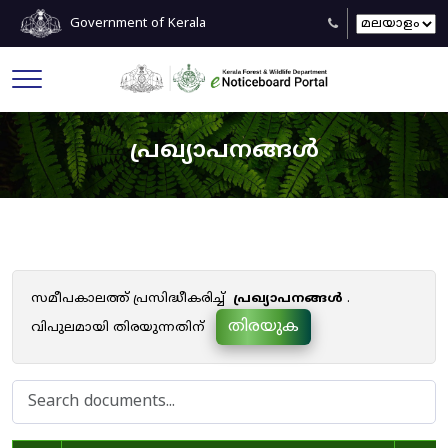
Government of Kerala
പ്രഖ്യാപനങ്ങൾ
സമീപകാലത്ത് പ്രസിദ്ധീകരിച്ച്
പ്രഖ്യാപനങ്ങൾ
.
തിരയുക
വിപുലമായി തിരയുന്നതിന്