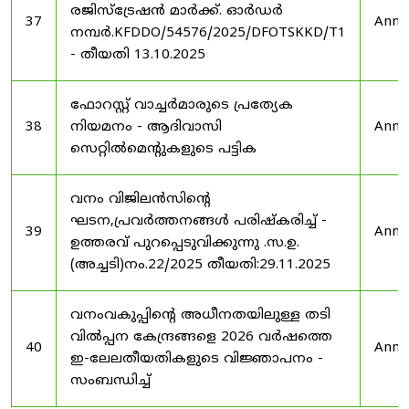
രജിസ്ട്രേഷൻ മാർക്ക്. ഓർഡർ
37
Anno
നമ്പർ.KFDDO/54576/2025/DFOTSKKD/T1
- തീയതി 13.10.2025
ഫോറസ്റ്റ് വാച്ചർമാരുടെ പ്രത്യേക
38
നിയമനം - ആദിവാസി
Anno
സെറ്റിൽമെന്റുകളുടെ പട്ടിക
വനം വിജിലൻസിന്റെ
ഘടന,പ്രവർത്തനങ്ങൾ പരിഷ്കരിച്ച് -
39
Anno
ഉത്തരവ് പുറപ്പെടുവിക്കുന്നു .സ.ഉ.
(അച്ചടി)നം.22/2025 തീയതി:29.11.2025
വനംവകുപ്പിന്റെ അധീനതയിലുള്ള തടി
വിൽപ്പന കേന്ദ്രങ്ങളെ 2026 വർഷത്തെ
40
Anno
ഇ-ലേലതീയതികളുടെ വിജ്ഞാപനം -
സംബന്ധിച്ച്