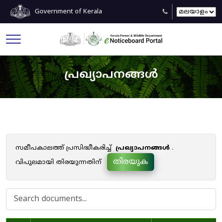
Government of Kerala
പ്രഖ്യാപനങ്ങൾ
സമീപകാലത്ത് പ്രസിദ്ധീകരിച്ച്
പ്രഖ്യാപനങ്ങൾ
.
തിരയുക
വിപുലമായി തിരയുന്നതിന്