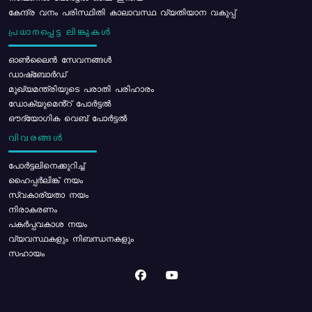
കേന്ദ്ര വനം പരിസ്ഥിതി കാലാവസ്ഥ വ്യതിയാന വകുപ്പ്
പ്രധാനപ്പെട്ട ലിങ്കുകൾ
ഓൺലൈൻ സേവനങ്ങൾ
ഡാഷ്ബോർഡ്
മുഖ്യമന്ത്രിയുടെ പരാതി പരിഹാരം
ഡോക്യുമെൻ്റ് പോർട്ടൽ
ഔദ്യോഗിക വെബ് പോർട്ടൽ
വിവരങ്ങൾ
പോര്‍ട്ടലിനെക്കുറിച്ച്
ഹൈപ്പർലിങ്ക് നയം
സ്വകാര്യതാ നയം
നിരാകരണം
പകർപ്പവകാശ നയം
വ്യവസ്ഥകളും നിബന്ധനകളും
സഹായം