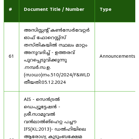
#
Document Title / Number
Type
അസിസ്റ്റന്റ് കൺസേർവേറ്റർ
ഓഫ് ഫോറെസ്റ്റ്സ്
തസ്തികയിൽ സ്ഥലം മാറ്റം
അനുവദിച്ച് - ഉത്തരവ്
61
Announcements
പുറപ്പെടുവിക്കുന്നു
.നമ്പർ.സ.ഉ.
(സാധാ)നം.510/2024/F&WLD
തീയതി:05.12.2024
AIS - സെൻട്രൽ
ഡെപ്യൂട്ടേഷൻ -
ശ്രീ.സാമുവൽ
വൻലാൽങ്‌ഹെറ്റ പച്ചൗ
IFS(KL:2013)- ഡൽഹിയിലെ
ആരോഗ്യ കുടുംബക്ഷേമ