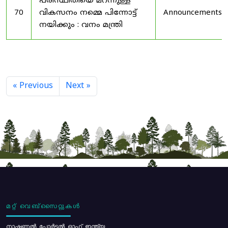
പരിസ്ഥിതിയെ മറന്നുള്ള
70
വികസനം നമ്മെ പിന്നോട്ട്
Announcements
നയിക്കും : വനം മന്ത്രി
« Previous
Next »
മറ്റ് വെബ്സൈറ്റുകൾ
നാഷണൽ പോർട്ടൽ ഓഫ് ഇന്ത്യ