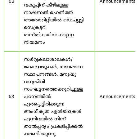
62
Announcements
വകുപ്പിന് കീഴിലുള്ള
നാഷണൽ ഹെൽത്ത്
അതോറിറ്റിയിൽ ഡെപ്യൂട്ടി
സെക്രട്ടറി
തസ്തികയിലേക്കുള്ള
നിയമനം
സർവ്വകലാശാലകൾ/
കോളേജുകൾ, ഗവേഷണ
സ്ഥാപനങ്ങൾ, മനുഷ്യ
വന്യജീവി
സംഘട്ടനത്തെക്കുറിച്ചുള്ള
63
പഠനത്തിൽ
Announcements
ഏർപ്പെട്ടിരിക്കുന്ന
അംഗീകൃത എൻജിഒകൾ
എന്നിവയിൽ നിന്ന്
താൽപ്പര്യം പ്രകടിപ്പിക്കൽ
ക്ഷണിക്കുന്നു