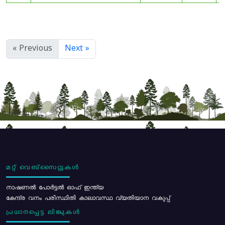
« Previous
Next »
മറ്റ് വെബ്സൈറ്റുകൾ
നാഷണൽ പോർട്ടൽ ഓഫ് ഇന്ത്യ
കേന്ദ്ര വനം പരിസ്ഥിതി കാലാവസ്ഥ വ്യതിയാന വകുപ്പ്
പ്രധാനപ്പെട്ട ലിങ്കുകൾ