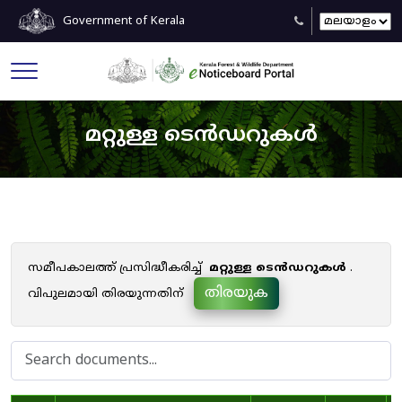
Government of Kerala
മറ്റുള്ള ടെൻഡറുകൾ
സമീപകാലത്ത് പ്രസിദ്ധീകരിച്ച്
മറ്റുള്ള ടെൻഡറുകൾ
.
തിരയുക
വിപുലമായി തിരയുന്നതിന്