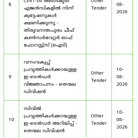
CERT-IN അംഗീകൃത
Other
8
08-
ഏജൻസികളിൽ നിന്ന്
Tender
2026
ക്വട്ടേഷനുകൾ
ക്ഷണിക്കുന്നു -
തിരുവനന്തപുരം ചീഫ്
കൺസർവേറ്റർ ഓഫ്
ഫോറസ്റ്റ്സ് (ഐടി)
വനംവകുപ്പ്
പ്രവൃത്തികൾക്കായുള്ള
10-
Other
9
ഇ-ടെൻഡർ
08-
Tender
വിജ്ഞാപനം - തെന്മല
2026
ഡിവിഷൻ
സിവിൽ
10-
പ്രവൃത്തികൾക്കായുള്ള
Other
10
08-
ഇ-ടെൻഡർ അറിയിപ്പ് -
Tender
2026
തെന്മല ഡിവിഷൻ