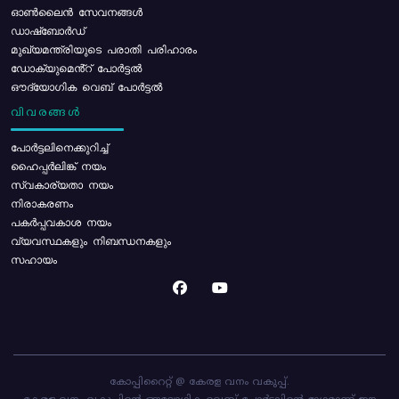
ഓൺലൈൻ സേവനങ്ങൾ
ഡാഷ്ബോർഡ്
മുഖ്യമന്ത്രിയുടെ പരാതി പരിഹാരം
ഡോക്യുമെൻ്റ് പോർട്ടൽ
ഔദ്യോഗിക വെബ് പോർട്ടൽ
വിവരങ്ങൾ
പോര്‍ട്ടലിനെക്കുറിച്ച്
ഹൈപ്പർലിങ്ക് നയം
സ്വകാര്യതാ നയം
നിരാകരണം
പകർപ്പവകാശ നയം
വ്യവസ്ഥകളും നിബന്ധനകളും
സഹായം
കോപ്പിറൈറ്റ് @ കേരള വനം വകുപ്പ്.