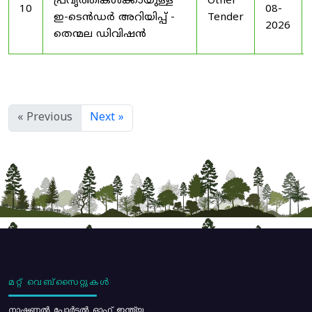
പ്രവൃത്തികൾക്കായുള്ള
Other
10
08-
ഇ-ടെൻഡർ അറിയിപ്പ് -
Tender
2026
തെന്മല ഡിവിഷൻ
« Previous
Next »
മറ്റ് വെബ്സൈറ്റുകൾ
നാഷണൽ പോർട്ടൽ ഓഫ് ഇന്ത്യ