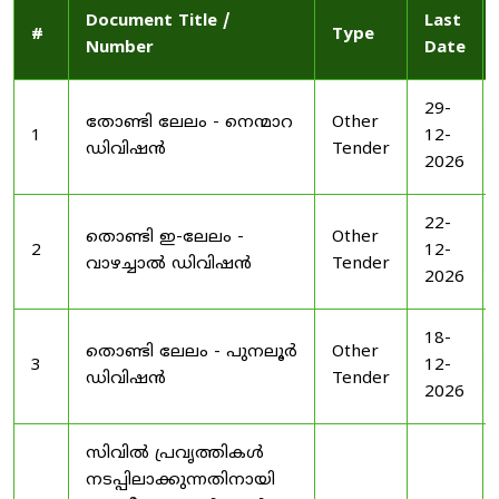
Document Title /
Last
#
Type
Number
Date
29-
തോണ്ടി ലേലം - നെന്മാറ
Other
1
12-
ഡിവിഷൻ
Tender
2026
22-
തൊണ്ടി ഇ-ലേലം -
Other
2
12-
വാഴച്ചാൽ ഡിവിഷൻ
Tender
2026
18-
തൊണ്ടി ലേലം - പുനലൂർ
Other
3
12-
ഡിവിഷൻ
Tender
2026
സിവിൽ പ്രവൃത്തികൾ
നടപ്പിലാക്കുന്നതിനായി