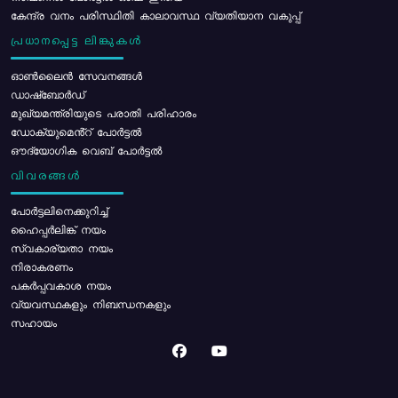
കേന്ദ്ര വനം പരിസ്ഥിതി കാലാവസ്ഥ വ്യതിയാന വകുപ്പ്
പ്രധാനപ്പെട്ട ലിങ്കുകൾ
ഓൺലൈൻ സേവനങ്ങൾ
ഡാഷ്ബോർഡ്
മുഖ്യമന്ത്രിയുടെ പരാതി പരിഹാരം
ഡോക്യുമെൻ്റ് പോർട്ടൽ
ഔദ്യോഗിക വെബ് പോർട്ടൽ
വിവരങ്ങൾ
പോര്‍ട്ടലിനെക്കുറിച്ച്
ഹൈപ്പർലിങ്ക് നയം
സ്വകാര്യതാ നയം
നിരാകരണം
പകർപ്പവകാശ നയം
വ്യവസ്ഥകളും നിബന്ധനകളും
സഹായം