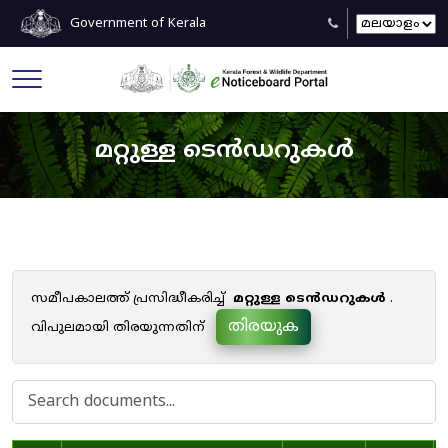
Government of Kerala
മറ്റുള്ള ടെൻഡറുകൾ
സമീപകാലത്ത് പ്രസിദ്ധീകരിച്ച്
മറ്റുള്ള ടെൻഡറുകൾ
.
തിരയുക
വിപുലമായി തിരയുന്നതിന്