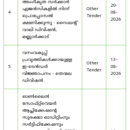
അംഗീകൃത സർക്കാർ
20-
ഏജൻസികളിൽ നിന്ന്
Other
4
08-
പ്രൊപ്പോസൽ
Tender
2026
ക്ഷണിക്കുന്നു - സൈലന്റ്
വാലി ഡിവിഷൻ,
മണ്ണാർക്കാട്
വനംവകുപ്പ്
പ്രവൃത്തികൾക്കായുള്ള
13-
Other
5
ഇ-ടെൻഡർ
08-
Tender
വിജ്ഞാപനം - തെന്മല
2026
ഡിവിഷൻ
ഓൺലൈൻ
സോഫ്റ്റ്‌വെയർ
ആപ്ലിക്കേഷന്റെ
സുരക്ഷാ ഓഡിറ്റിംഗും
സർട്ടിഫിക്കേഷനും