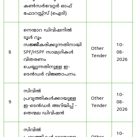
കൺസർവേറ്റർ ഓഫ്
ഫോറസ്റ്റ്സ് (ഐടി)
നെന്മാറ ഡിവിഷനിൽ
ടൂൾ റൂം
സജ്ജീകരിക്കുന്നതിനായി
10-
Other
8
SPF/HSPF സാമഗ്രികൾ
08-
Tender
വിതരണം
2026
ചെയ്യുന്നതിനുള്ള ഇ-
ടെൻഡർ വിജ്ഞാപനം.
സിവിൽ
10-
പ്രവൃത്തികൾക്കായുള്ള
Other
9
08-
ഇ-ടെൻഡർ അറിയിപ്പ് -
Tender
2026
തെന്മല ഡിവിഷൻ
സിവിൽ
10-