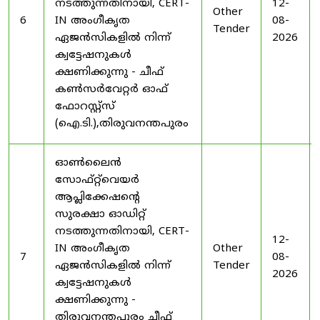
നടത്തുന്നതിനായി, CERT-
12-
Other
6
IN അംഗീകൃത
08-
Tender
ഏജൻസികളിൽ നിന്ന്
2026
ക്വട്ടേഷനുകൾ
ക്ഷണിക്കുന്നു - ചീഫ്
കൺസർവേറ്റർ ഓഫ്
ഫോറസ്റ്റ്സ്
(ഐ.ടി.),തിരുവനന്തപുരം
ഓൺലൈൻ
സോഫ്റ്റ്‌വെയർ
ആപ്ലിക്കേഷന്റെ
സുരക്ഷാ ഓഡിറ്റ്
നടത്തുന്നതിനായി, CERT-
12-
IN അംഗീകൃത
Other
7
08-
ഏജൻസികളിൽ നിന്ന്
Tender
2026
ക്വട്ടേഷനുകൾ
ക്ഷണിക്കുന്നു -
തിരുവനന്തപുരം ചീഫ്