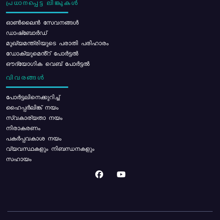
പ്രധാനപ്പെട്ട ലിങ്കുകൾ
ഓൺലൈൻ സേവനങ്ങൾ
ഡാഷ്ബോർഡ്
മുഖ്യമന്ത്രിയുടെ പരാതി പരിഹാരം
ഡോക്യുമെൻ്റ് പോർട്ടൽ
ഔദ്യോഗിക വെബ് പോർട്ടൽ
വിവരങ്ങൾ
പോര്‍ട്ടലിനെക്കുറിച്ച്
ഹൈപ്പർലിങ്ക് നയം
സ്വകാര്യതാ നയം
നിരാകരണം
പകർപ്പവകാശ നയം
വ്യവസ്ഥകളും നിബന്ധനകളും
സഹായം