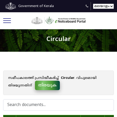
Government of Kerala
Circular
സമീപകാലത്ത് പ്രസിദ്ധീകരിച്ച്
Circular
. വിപുലമായി
തിരയുക
തിരയുന്നതിന്