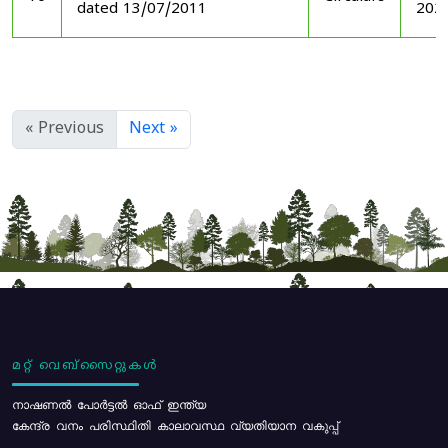
dated 13/07/2011
202
« Previous
Next »
മറ്റ് വെബ്സൈറ്റുകൾ
നാഷണൽ പോർട്ടൽ ഓഫ് ഇന്ത്യ
കേന്ദ്ര വനം പരിസ്ഥിതി കാലാവസ്ഥ വ്യതിയാന വകുപ്പ്