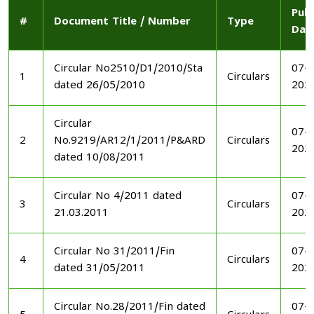
Publ
#
Document Title / Number
Type
Dat
Circular No2510/D1/2010/Sta
07-1
1
Circulars
dated 26/05/2010
202
Circular
07-1
2
No.9219/AR12/1/2011/P&ARD
Circulars
202
dated 10/08/2011
Circular No 4/2011 dated
07-1
3
Circulars
21.03.2011
202
Circular No 31/2011/Fin
07-1
4
Circulars
dated 31/05/2011
202
Circular No.28/2011/Fin dated
07-1