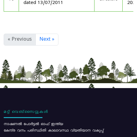
dated 13/07/2011
202
« Previous
Next »
മറ്റ് വെബ്സൈറ്റുകൾ
നാഷണൽ പോർട്ടൽ ഓഫ് ഇന്ത്യ
കേന്ദ്ര വനം പരിസ്ഥിതി കാലാവസ്ഥ വ്യതിയാന വകുപ്പ്