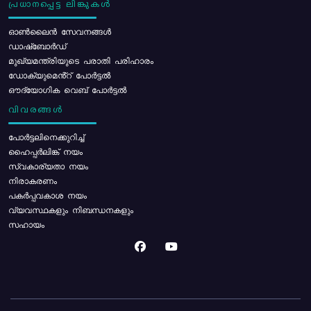
പ്രധാനപ്പെട്ട ലിങ്കുകൾ
ഓൺലൈൻ സേവനങ്ങൾ
ഡാഷ്ബോർഡ്
മുഖ്യമന്ത്രിയുടെ പരാതി പരിഹാരം
ഡോക്യുമെൻ്റ് പോർട്ടൽ
ഔദ്യോഗിക വെബ് പോർട്ടൽ
വിവരങ്ങൾ
പോര്‍ട്ടലിനെക്കുറിച്ച്
ഹൈപ്പർലിങ്ക് നയം
സ്വകാര്യതാ നയം
നിരാകരണം
പകർപ്പവകാശ നയം
വ്യവസ്ഥകളും നിബന്ധനകളും
സഹായം