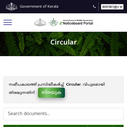
Government of Kerala
Circular
സമീപകാലത്ത് പ്രസിദ്ധീകരിച്ച്
Circular
. വിപുലമായി
തിരയുക
തിരയുന്നതിന്