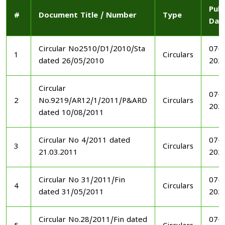
Publ
#
Document Title / Number
Type
Dat
Circular No2510/D1/2010/Sta
07-1
1
Circulars
dated 26/05/2010
202
Circular
07-1
2
No.9219/AR12/1/2011/P&ARD
Circulars
202
dated 10/08/2011
Circular No 4/2011 dated
07-1
3
Circulars
21.03.2011
202
Circular No 31/2011/Fin
07-1
4
Circulars
dated 31/05/2011
202
Circular No.28/2011/Fin dated
07-1