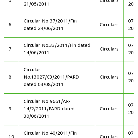
5
Circulars
21/05/2011
202
Circular No 37/2011/Fin
07-1
6
Circulars
dated 24/06/2011
202
Circular No.33/2011/Fin dated
07-1
7
Circulars
14/06/2011
202
Circular
07-1
8
No.13027/C3/2011/PARD
Circulars
202
dated 03/08/2011
Circular No 9661/AR-
07-1
9
14/2/2011/PARD dated
Circulars
202
30/06/2011
Circular No 40/2011/Fin
07-1
10
Circulars