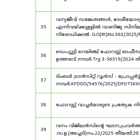
വന്യജീവി സങ്കേതങ്ങൾ, ദേശീയോദ്
35
എന്നിവയ്ക്കുള്ളിൽ വാണിജ്യ സിനി
നിരോധിക്കൽ. G.O(Rt)No.363/2025/
ഡെപ്യൂട്ടി റെയിഞ്ച് ഫോറസ്റ്റ് ഓ
36
ഉത്തരവ് നമ്പർ.Trg 3-56519/2024 ത
ടിംബർ ട്രാൻസിറ്റ് റൂൾസ് - പ്രോപ്പ
37
നമ്പർ.KFDDO/54576/2025/DFOTSKKD
38
ഫോറസ്റ്റ് വാച്ചർമാരുടെ പ്രത്യേക
വനം വിജിലൻസിന്റെ ഘടന,പ്രവർത്തനങ
39
.സ.ഉ.(അച്ചടി)നം.22/2025 തീയതി:29.