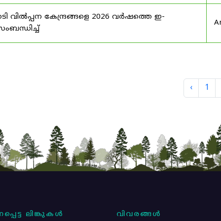
ി വിൽപ്പന കേന്ദ്രങ്ങളെ 2026 വർഷത്തെ ഇ-
A
ബന്ധിച്ച്
‹
1
പ്പെട്ട ലിങ്കുകൾ
വിവരങ്ങൾ