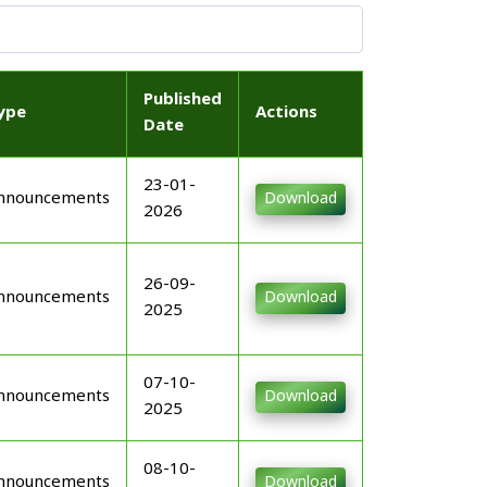
Published
ype
Actions
Date
23-01-
nnouncements
Download
2026
26-09-
nnouncements
Download
2025
07-10-
nnouncements
Download
2025
08-10-
nnouncements
Download