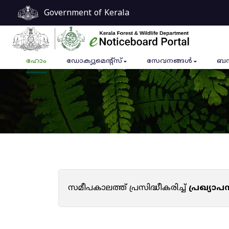
Government of Kerala
ഹോം
ഡോക്യുമെൻ്റ്സ്
സേവനങ്ങൾ
ബന
സമീപകാലത്ത് പ്രസിദ്ധീകരിച്ച്
പ്രഖ്യാ