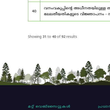
വനംവകുപ്പിന്റെ അധീനതയിലുള്ള തട
40
ലേലതീയതികളുടെ വിജ്ഞാപനം - സം
Showing
31
to
40
of
92
results
മറ്റ് വെബ്സൈറ്റുകൾ
പ്രധാന