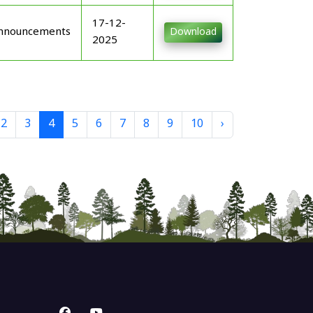
17-12-
nnouncements
Download
2025
2
3
4
5
6
7
8
9
10
›