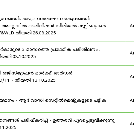
യാനങ്ങൾ, കടുവ സംരക്ഷണ കേന്ദ്രങ്ങൾ
മ അല്ലെങ്കിൽ ടെലിവിഷൻ സീരിയൽ ഷൂട്ടിംഗുകൾ
A
F&WLD തീയതി:26.08.2025
ഫീസർമാരുടെ 3 മാസത്തെ പ്രാഥമിക പരിശീലനം .
A
ീയതി:08.10.2025
ർട്ടി രജിസ്ട്രേഷൻ മാർക്ക്. ഓർഡർ
A
/T1 - തീയതി 13.10.2025
 നിയമനം - ആദിവാസി സെറ്റിൽമെന്റുകളുടെ പട്ടിക
A
്ങൾ പരിഷ്കരിച്ച് - ഉത്തരവ് പുറപ്പെടുവിക്കുന്നു
A
11.2025