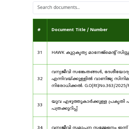
#
Document Title / Number
31
HAWK കുറ്റകൃത്യ മാനേജ്മെന്റ് സിസ
വന്യജീവി സങ്കേതങ്ങൾ, ദേശീയോദ്
32
എന്നിവയ്ക്കുള്ളിൽ വാണിജ്യ സിനി
നിരോധിക്കൽ. G.O(Rt)No.363/2025/
യുവ എഴുത്തുകാർക്കുള്ള പ്രകൃതി പ
33
പത്രക്കുറിപ്പ്
34
വന്യജീവി സമാപന സമ്മേളനം ഇന്ന്