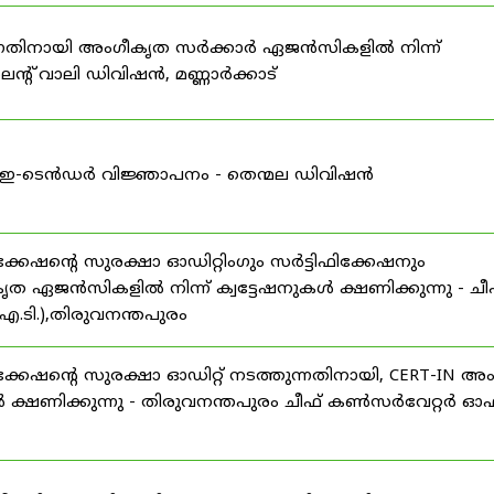
കുന്നതിനായി അംഗീകൃത സർക്കാർ ഏജൻസികളിൽ നിന്ന്
്റ് വാലി ഡിവിഷൻ, മണ്ണാർക്കാട്
ള്ള ഇ-ടെൻഡർ വിജ്ഞാപനം - തെന്മല ഡിവിഷൻ
ഷന്റെ സുരക്ഷാ ഓഡിറ്റിംഗും സർട്ടിഫിക്കേഷനും
ൃത ഏജൻസികളിൽ നിന്ന് ക്വട്ടേഷനുകൾ ക്ഷണിക്കുന്നു - ചീ
.ടി.),തിരുവനന്തപുരം
േഷന്റെ സുരക്ഷാ ഓഡിറ്റ് നടത്തുന്നതിനായി, CERT-IN അ
 ക്ഷണിക്കുന്നു - തിരുവനന്തപുരം ചീഫ് കൺസർവേറ്റർ ഓഫ