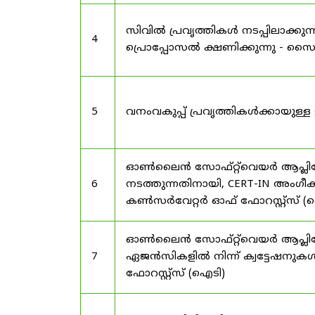
സിവിൽ പ്രവൃത്തികൾ നടപ്പിലാക്
4
പ്രൊപ്പോസൽ ക്ഷണിക്കുന്നു - സൈലന
5
വനംവകുപ്പ് പ്രവൃത്തികൾക്കായു
ഓൺലൈൻ സോഫ്റ്റ്‌വെയർ ആപ്ലിക്കേ
6
നടത്തുന്നതിനായി, CERT-IN അംഗീക
കൺസർവേറ്റർ ഓഫ് ഫോറസ്റ്റ്സ് (ഐ
ഓൺലൈൻ സോഫ്റ്റ്‌വെയർ ആപ്ലിക്ക
7
ഏജൻസികളിൽ നിന്ന് ക്വട്ടേഷനുകൾ
ഫോറസ്റ്റ്സ് (ഐടി)