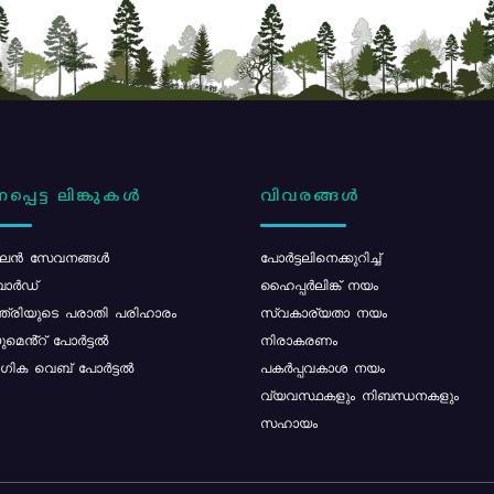
പ്പെട്ട ലിങ്കുകൾ
വിവരങ്ങൾ
ൻ സേവനങ്ങൾ
പോര്‍ട്ടലിനെക്കുറിച്ച്
ോർഡ്
ഹൈപ്പർലിങ്ക് നയം
്ത്രിയുടെ പരാതി പരിഹാരം
സ്വകാര്യതാ നയം
മെൻ്റ് പോർട്ടൽ
നിരാകരണം
ിക വെബ് പോർട്ടൽ
പകർപ്പവകാശ നയം
വ്യവസ്ഥകളും നിബന്ധനകളും
സഹായം