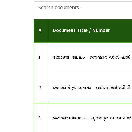
#
Document Title / Number
1
തോണ്ടി ലേലം - നെന്മാറ ഡിവിഷൻ
2
തൊണ്ടി ഇ-ലേലം - വാഴച്ചാൽ ഡിവ
3
തൊണ്ടി ലേലം - പുനലൂർ ഡിവിഷൻ