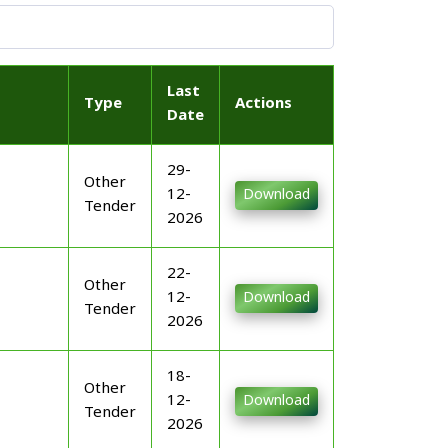
Last
Type
Actions
Date
29-
Other
12-
Download
Tender
2026
22-
Other
12-
Download
Tender
2026
18-
Other
12-
Download
Tender
2026