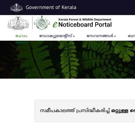
Government of Kerala
ഹോം
ഡോക്യുമെൻ്റ്സ്
സേവനങ്ങൾ
ബന
സമീപകാലത്ത് പ്രസിദ്ധീകരിച്ച്
മറ്റുള്