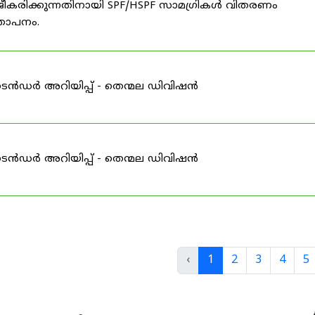
ീകരിക്കുന്നതിനായി SPF/HSPF സാമഗ്രികൾ വിതരണം
്ഞാപനം.
ടെൻഡർ അറിയിപ്പ് - തെന്മല ഡിവിഷൻ
ടെൻഡർ അറിയിപ്പ് - തെന്മല ഡിവിഷൻ
‹
1
2
3
4
5