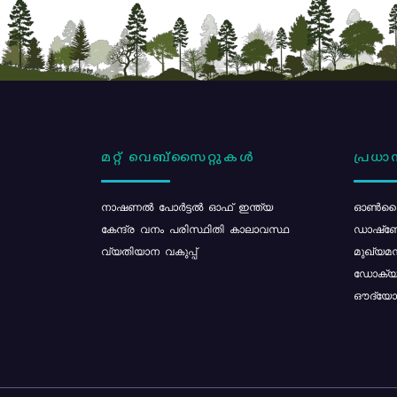
മറ്റ് വെബ്സൈറ്റുകൾ
പ്രധാന
നാഷണൽ പോർട്ടൽ ഓഫ് ഇന്ത്യ
ഓൺലൈ
കേന്ദ്ര വനം പരിസ്ഥിതി കാലാവസ്ഥ
ഡാഷ്ബ
വ്യതിയാന വകുപ്പ്
മുഖ്യമന
ഡോക്യു
ഔദ്യോഗ