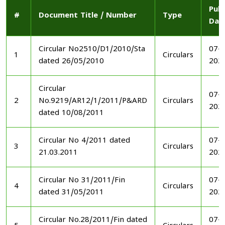
Publ
#
Document Title / Number
Type
Dat
Circular No2510/D1/2010/Sta
07-1
1
Circulars
dated 26/05/2010
202
Circular
07-1
2
No.9219/AR12/1/2011/P&ARD
Circulars
202
dated 10/08/2011
Circular No 4/2011 dated
07-1
3
Circulars
21.03.2011
202
Circular No 31/2011/Fin
07-1
4
Circulars
dated 31/05/2011
202
Circular No.28/2011/Fin dated
07-1