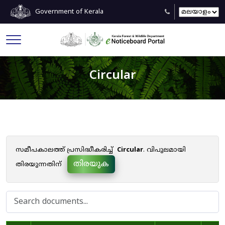
Government of Kerala
Circular
സമീപകാലത്ത് പ്രസിദ്ധീകരിച്ച്
Circular
. വിപുലമായി
തിരയുക
തിരയുന്നതിന്