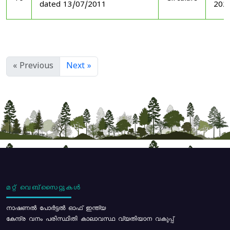
dated 13/07/2011
202
« Previous
Next »
മറ്റ് വെബ്സൈറ്റുകൾ
നാഷണൽ പോർട്ടൽ ഓഫ് ഇന്ത്യ
കേന്ദ്ര വനം പരിസ്ഥിതി കാലാവസ്ഥ വ്യതിയാന വകുപ്പ്