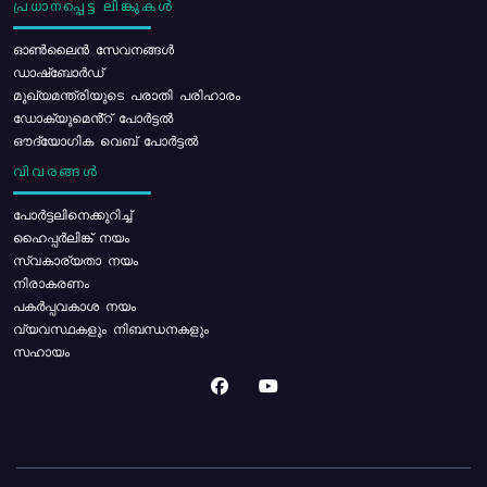
പ്രധാനപ്പെട്ട ലിങ്കുകൾ
ഓൺലൈൻ സേവനങ്ങൾ
ഡാഷ്ബോർഡ്
മുഖ്യമന്ത്രിയുടെ പരാതി പരിഹാരം
ഡോക്യുമെൻ്റ് പോർട്ടൽ
ഔദ്യോഗിക വെബ് പോർട്ടൽ
വിവരങ്ങൾ
പോര്‍ട്ടലിനെക്കുറിച്ച്
ഹൈപ്പർലിങ്ക് നയം
സ്വകാര്യതാ നയം
നിരാകരണം
പകർപ്പവകാശ നയം
വ്യവസ്ഥകളും നിബന്ധനകളും
സഹായം