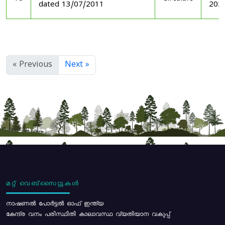
dated 13/07/2011
202
« Previous
Next »
മറ്റ് വെബ്സൈറ്റുകൾ
നാഷണൽ പോർട്ടൽ ഓഫ് ഇന്ത്യ
കേന്ദ്ര വനം പരിസ്ഥിതി കാലാവസ്ഥ വ്യതിയാന വകുപ്പ്