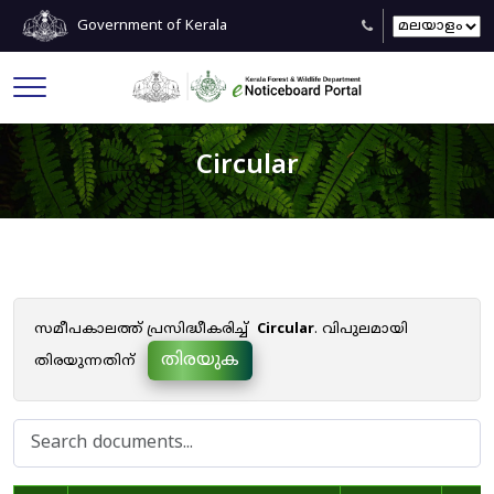
Government of Kerala
Circular
സമീപകാലത്ത് പ്രസിദ്ധീകരിച്ച്
Circular
. വിപുലമായി
തിരയുക
തിരയുന്നതിന്