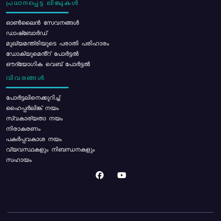
പ്രധാനപ്പെട്ട ലിങ്കുകൾ
ഓൺലൈൻ സേവനങ്ങൾ
ഡാഷ്ബോർഡ്
മുഖ്യമന്ത്രിയുടെ പരാതി പരിഹാരം
ഡോക്യുമെൻ്റ് പോർട്ടൽ
ഔദ്യോഗിക വെബ് പോർട്ടൽ
വിവരങ്ങൾ
പോര്‍ട്ടലിനെക്കുറിച്ച്
ഹൈപ്പർലിങ്ക് നയം
സ്വകാര്യതാ നയം
നിരാകരണം
പകർപ്പവകാശ നയം
വ്യവസ്ഥകളും നിബന്ധനകളും
സഹായം