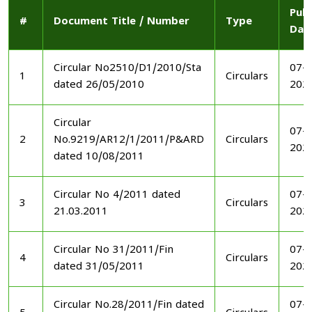
Publ
#
Document Title / Number
Type
Dat
Circular No2510/D1/2010/Sta
07-1
1
Circulars
dated 26/05/2010
202
Circular
07-1
2
No.9219/AR12/1/2011/P&ARD
Circulars
202
dated 10/08/2011
Circular No 4/2011 dated
07-1
3
Circulars
21.03.2011
202
Circular No 31/2011/Fin
07-1
4
Circulars
dated 31/05/2011
202
Circular No.28/2011/Fin dated
07-1