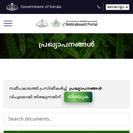
Government of Kerala
പ്രഖ്യാപനങ്ങൾ
സമീപകാലത്ത് പ്രസിദ്ധീകരിച്ച്
പ്രഖ്യാപനങ്ങൾ
.
തിരയുക
വിപുലമായി തിരയുന്നതിന്