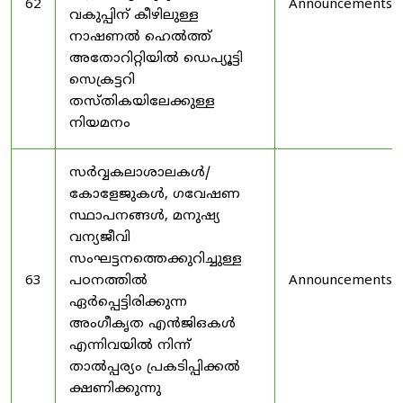
62
Announcements
വകുപ്പിന് കീഴിലുള്ള
നാഷണൽ ഹെൽത്ത്
അതോറിറ്റിയിൽ ഡെപ്യൂട്ടി
സെക്രട്ടറി
തസ്തികയിലേക്കുള്ള
നിയമനം
സർവ്വകലാശാലകൾ/
കോളേജുകൾ, ഗവേഷണ
സ്ഥാപനങ്ങൾ, മനുഷ്യ
വന്യജീവി
സംഘട്ടനത്തെക്കുറിച്ചുള്ള
63
പഠനത്തിൽ
Announcements
ഏർപ്പെട്ടിരിക്കുന്ന
അംഗീകൃത എൻജിഒകൾ
എന്നിവയിൽ നിന്ന്
താൽപ്പര്യം പ്രകടിപ്പിക്കൽ
ക്ഷണിക്കുന്നു