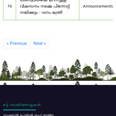
പരിസ്ഥിതിയെ മറന്നുള്ള
70
വികസനം നമ്മെ പിന്നോട്ട്
Announcements
നയിക്കും : വനം മന്ത്രി
« Previous
Next »
മറ്റ് വെബ്സൈറ്റുകൾ
നാഷണൽ പോർട്ടൽ ഓഫ് ഇന്ത്യ