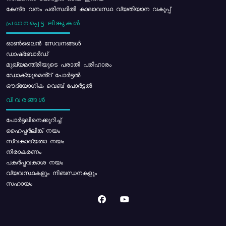
കേന്ദ്ര വനം പരിസ്ഥിതി കാലാവസ്ഥ വ്യതിയാന വകുപ്പ്
പ്രധാനപ്പെട്ട ലിങ്കുകൾ
ഓൺലൈൻ സേവനങ്ങൾ
ഡാഷ്ബോർഡ്
മുഖ്യമന്ത്രിയുടെ പരാതി പരിഹാരം
ഡോക്യുമെൻ്റ് പോർട്ടൽ
ഔദ്യോഗിക വെബ് പോർട്ടൽ
വിവരങ്ങൾ
പോര്‍ട്ടലിനെക്കുറിച്ച്
ഹൈപ്പർലിങ്ക് നയം
സ്വകാര്യതാ നയം
നിരാകരണം
പകർപ്പവകാശ നയം
വ്യവസ്ഥകളും നിബന്ധനകളും
സഹായം