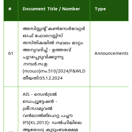
#
Document Title / Number
Type
അസിസ്റ്റന്റ് കൺസേർവേറ്റർ
ഓഫ് ഫോറെസ്റ്റ്സ്
തസ്തികയിൽ സ്ഥലം മാറ്റം
അനുവദിച്ച് - ഉത്തരവ്
61
Announcements
പുറപ്പെടുവിക്കുന്നു
.നമ്പർ.സ.ഉ.
(സാധാ)നം.510/2024/F&WLD
തീയതി:05.12.2024
AIS - സെൻട്രൽ
ഡെപ്യൂട്ടേഷൻ -
ശ്രീ.സാമുവൽ
വൻലാൽങ്‌ഹെറ്റ പച്ചൗ
IFS(KL:2013)- ഡൽഹിയിലെ
ആരോഗ്യ കുടുംബക്ഷേമ