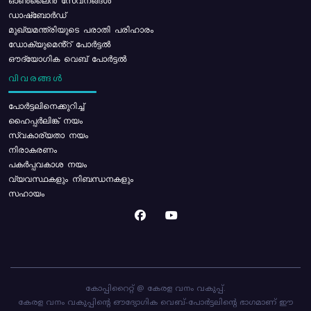
ഓൺലൈൻ സേവനങ്ങൾ
ഡാഷ്ബോർഡ്
മുഖ്യമന്ത്രിയുടെ പരാതി പരിഹാരം
ഡോക്യുമെൻ്റ് പോർട്ടൽ
ഔദ്യോഗിക വെബ് പോർട്ടൽ
വിവരങ്ങൾ
പോര്‍ട്ടലിനെക്കുറിച്ച്
ഹൈപ്പർലിങ്ക് നയം
സ്വകാര്യതാ നയം
നിരാകരണം
പകർപ്പവകാശ നയം
വ്യവസ്ഥകളും നിബന്ധനകളും
സഹായം
കോപ്പിറൈറ്റ് @ കേരള വനം വകുപ്പ്.
കേരള വനം വകുപ്പിന്റെ ഔദ്യോഗിക വെബ്-പോർട്ടലിന്റെ ഭാഗമാണ് ഈ