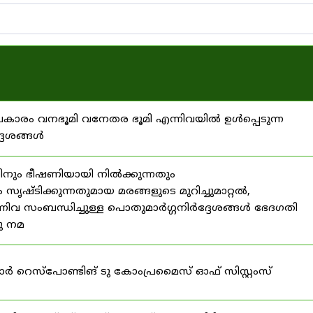
്രകാരം വനഭൂമി വനേതര ഭൂമി എന്നിവയിൽ ഉൾപ്പെടുന്ന
്ദേശങ്ങൾ
ിനും ഭീഷണിയായി നിൽക്കുന്നതും
ൃഷ്ടിക്കുന്നതുമായ മരങ്ങളുടെ മുറിച്ചുമാറ്റൽ,
നിവ സംബന്ധിച്ചുള്ള പൊതുമാർഗ്ഗനിർദ്ദേശങ്ങൾ ഭേദഗതി
നു നമ
ഫോർ റെസ്‌പോണ്ടിങ് ടു കോംപ്രമൈസ് ഓഫ് സിസ്റ്റംസ്