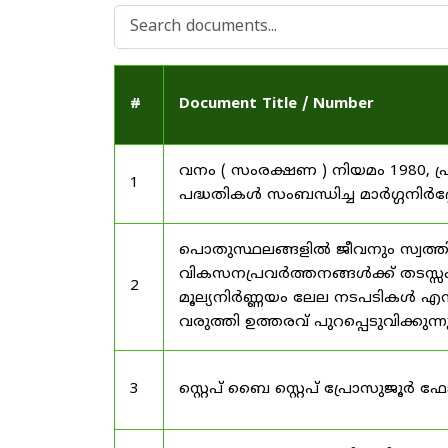
#
Document Title / Number
വനം ( സംരക്ഷണ ) നിയമം 1980, പ
1
പദ്ധതികൾ സംബന്ധിച്ച മാർഗ്ഗനിർദ
പൊതുസ്ഥലങ്ങളിൽ ജീവനും സ്വത്ത
വികസനപ്രവർത്തനങ്ങൾക്ക് തടസ്സം സ
2
മൂല്യനിർണ്ണയം ലേല നടപടികൾ എന്
വരുത്തി ഉത്തരവ് പുറപ്പെടുവിക്കുന്
3
സ്റ്റെപ് ബൈ സ്റ്റെപ് പ്രോസുജൂർ 