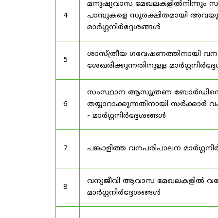
മനുഷ്യവാസ മേഖലകളിൽനിന്നും സർട
4
പാമ്പുകളെ സുരക്ഷിതമായി അവയു
മാർഗ്ഗനിർദ്ദേശങ്ങൾ
ശാസ്ത്രീയ ഗവേഷണത്തിനായി വന
5
ശേഖരിക്കുന്നതിനുള്ള മാർഗ്ഗനിർദ്
സംസ്ഥാന ആസൂത്രണ ബോർഡിൻ്റെ പി
6
തയ്യാറാക്കുന്നതിനായി സർക്കാ
- മാർഗ്ഗനിർദ്ദേശങ്ങൾ
7
പങ്കാളിത്ത വനപരിപാലന മാർഗ്ഗനിർ
വന്യജീവി ആവാസ മേഖലകളിൽ വനേത
8
മാർഗ്ഗനിർദ്ദേശങ്ങൾ