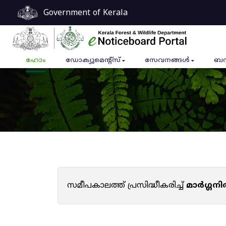
Government of Kerala
ഹോം
ഡോക്യുമെൻ്റ്സ്
സേവനങ്ങൾ
ബന
സമീപകാലത്ത് പ്രസിദ്ധീകരിച്ച്
മാർഗ്ഗനി