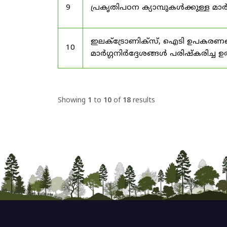
9
പ്രകൃതിപഠന ക്യാമ്പുകൾക്കുള്ള മാർ
ഇലക്‌ട്രോണിക്‌സ്, ഐടി ഉപകരണങ്
10
മാർഗ്ഗനിർദ്ദേശങ്ങൾ പരിഷ്‌കരിച്ച ഉ
Showing
1
to
10
of
18
results