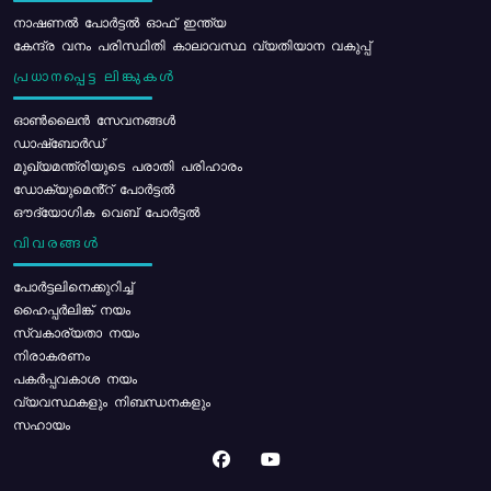
നാഷണൽ പോർട്ടൽ ഓഫ് ഇന്ത്യ
കേന്ദ്ര വനം പരിസ്ഥിതി കാലാവസ്ഥ വ്യതിയാന വകുപ്പ്
പ്രധാനപ്പെട്ട ലിങ്കുകൾ
ഓൺലൈൻ സേവനങ്ങൾ
ഡാഷ്ബോർഡ്
മുഖ്യമന്ത്രിയുടെ പരാതി പരിഹാരം
ഡോക്യുമെൻ്റ് പോർട്ടൽ
ഔദ്യോഗിക വെബ് പോർട്ടൽ
വിവരങ്ങൾ
പോര്‍ട്ടലിനെക്കുറിച്ച്
ഹൈപ്പർലിങ്ക് നയം
സ്വകാര്യതാ നയം
നിരാകരണം
പകർപ്പവകാശ നയം
വ്യവസ്ഥകളും നിബന്ധനകളും
സഹായം