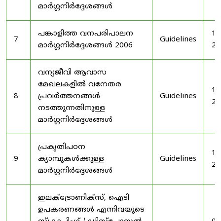
മാർഗ്ഗനിർദ്ദേശങ്ങൾ
പങ്കാളിത്ത വനപരിപാലന
19
7
Guidelines
മാർഗ്ഗനിർദ്ദേശങ്ങൾ 2006
20
വന്യജീവി ആവാസ
മേഖലകളിൽ വനേതര
19
8
പ്രവർത്തനങ്ങൾ
Guidelines
20
നടത്തുന്നതിനുള്ള
മാർഗ്ഗനിർദ്ദേശങ്ങൾ
പ്രകൃതിപഠന
19
9
ക്യാമ്പുകൾക്കുള്ള
Guidelines
20
മാർഗ്ഗനിർദ്ദേശങ്ങൾ
ഇലക്‌ട്രോണിക്‌സ്, ഐടി
ഉപകരണങ്ങൾ എന്നിവയുടെ