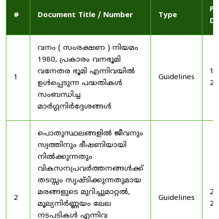
Pu
#
Document Title / Number
Type
Da
വനം ( സംരക്ഷണ ) നിയമം
1980, പ്രകാരം വനഭൂമി
വനേതര ഭൂമി എന്നിവയിൽ
19
1
Guidelines
ഉൾപ്പെടുന്ന പദ്ധതികൾ
20
സംബന്ധിച്ച
മാർഗ്ഗനിർദ്ദേശങ്ങൾ
പൊതുസ്ഥലങ്ങളിൽ ജീവനും
സ്വത്തിനും ഭീഷണിയായി
നിൽക്കുന്നതും
വികസനപ്രവർത്തനങ്ങൾക്ക്
തടസ്സം സൃഷ്ടിക്കുന്നതുമായ
മരങ്ങളുടെ മുറിച്ചുമാറ്റൽ,
20
2
Guidelines
മൂല്യനിർണ്ണയം ലേല
20
നടപടികൾ എന്നിവ