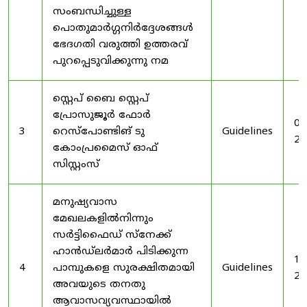
സംബന്ധിച്ചുള്ള
പൊതുമാർഗ്ഗനിർദ്ദേശങ്ങൾ
ഭേദഗതി വരുത്തി ഉത്തരവ്
പുറപ്പെടുവിക്കുന്നു നമ
സ്റ്റെപ് ബൈ സ്റ്റെപ്
പ്രോസുജൂർ ഫോർ
03
3
റെസ്‌പോണ്ടിങ് ടു
Guidelines
20
കോംപ്രമൈസ് ഓഫ്
സിസ്റ്റംസ്
മനുഷ്യവാസ
മേഖലകളിൽനിന്നും
സർട്ടിഫൈഡ് സ്നേക്ക്
ഹാൻഡ്‌ലർമാർ പിടിക്കുന്ന
19
4
പാമ്പുകളെ സുരക്ഷിതമായി
Guidelines
20
അവയുടെ തനതു
ആവാസവ്യവസ്ഥായിൽ