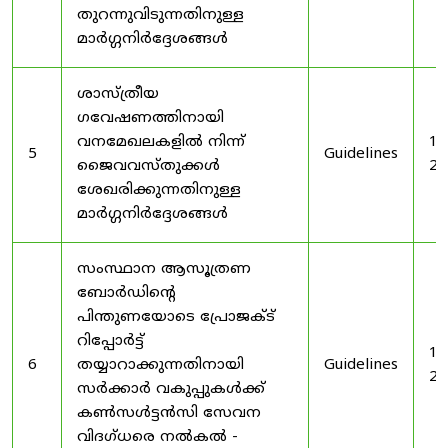
തുറന്നുവിടുന്നതിനുള്ള
മാർഗ്ഗനിർദ്ദേശങ്ങൾ
ശാസ്ത്രീയ
ഗവേഷണത്തിനായി
വനമേഖലകളിൽ നിന്ന്
19
5
Guidelines
ജൈവവസ്തുക്കൾ
20
ശേഖരിക്കുന്നതിനുള്ള
മാർഗ്ഗനിർദ്ദേശങ്ങൾ
സംസ്ഥാന ആസൂത്രണ
ബോർഡിൻ്റെ
പിന്തുണയോടെ പ്രോജക്ട്
റിപ്പോർട്ട്
19
6
തയ്യാറാക്കുന്നതിനായി
Guidelines
20
സർക്കാർ വകുപ്പുകൾക്ക്
കൺസൾട്ടൻസി സേവന
വിദഗ്ധരെ നൽകൽ -