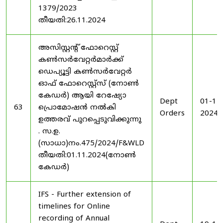
1379/2023
തീയതി:26.11.2024
അസിസ്റ്റന്റ് ഫോറെസ്റ്റ്
കൺസർവേറ്റർമാർക്ക്
ഡെപ്യൂട്ടി കൺസർവേറ്റർ
ഓഫ് ഫോറെസ്റ്റ്സ് (നോൺ
കേഡർ) ആയി റേഷ്യോ
Dept
01-11
63
പ്രൊമോഷൻ നൽകി
Orders
2024
ഉത്തരവ് പുറപ്പെടുവിക്കുന്നു
. സ.ഉ.
(സാധാ)നം.475/2024/F&WLD
തീയതി:01.11.2024(നോൺ
കേഡർ)
IFS - Further extension of
timelines for Online
recording of Annual