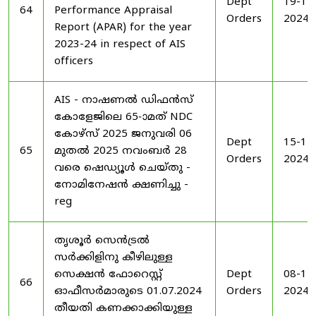
Dept
19-11
64
Performance Appraisal
Orders
2024
Report (APAR) for the year
2023-24 in respect of AIS
officers
AIS - നാഷണൽ ഡിഫൻസ്
കോളേജിലെ 65-ാമത് NDC
കോഴ്‌സ് 2025 ജനുവരി 06
Dept
15-11
65
മുതൽ 2025 നവംബർ 28
Orders
2024
വരെ ഷെഡ്യൂൾ ചെയ്‌തു -
നോമിനേഷൻ ക്ഷണിച്ചു -
reg
തൃശൂർ സെൻട്രൽ
സർക്കിളിനു കീഴിലുള്ള
സെക്ഷൻ ഫോറെസ്റ്റ്
Dept
08-11
66
ഓഫീസർമാരുടെ 01.07.2024
Orders
2024
തീയതി കണക്കാക്കിയുള്ള