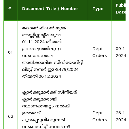
Publi
#
Document Title / Number
Type
Date
കോൺഫിഡൻഷ്യൽ
അസ്സിസ്റ്റന്റ്മാരുടെ
01.11.2024 തീയതി
പ്രാബല്യത്തിലുള്ള
Dept
09-12
61
സംസ്ഥാനതല
Orders
2024
താൽക്കാലിക സീനിയോറിറ്റി
ലിസ്റ്റ് നമ്പർ.ഇ2-8479/2024
തീയതി:06.12.2024
ക്ലാർക്കുമാർക്ക് സീനിയർ
ക്ലാർക്കുമാരായി
സ്ഥാനക്കയറ്റം നൽകി
ഉത്തരവ്
Dept
26-11
62
പുറപ്പെടുവിക്കുന്നത് -
Orders
2024
സംബന്ധിച്ച് .നമ്പർ.ഇ3-