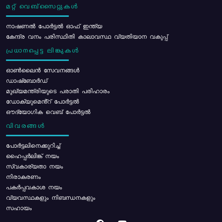
മറ്റ് വെബ്സൈറ്റുകൾ
നാഷണൽ പോർട്ടൽ ഓഫ് ഇന്ത്യ
കേന്ദ്ര വനം പരിസ്ഥിതി കാലാവസ്ഥ വ്യതിയാന വകുപ്പ്
പ്രധാനപ്പെട്ട ലിങ്കുകൾ
ഓൺലൈൻ സേവനങ്ങൾ
ഡാഷ്ബോർഡ്
മുഖ്യമന്ത്രിയുടെ പരാതി പരിഹാരം
ഡോക്യുമെൻ്റ് പോർട്ടൽ
ഔദ്യോഗിക വെബ് പോർട്ടൽ
വിവരങ്ങൾ
പോര്‍ട്ടലിനെക്കുറിച്ച്
ഹൈപ്പർലിങ്ക് നയം
സ്വകാര്യതാ നയം
നിരാകരണം
പകർപ്പവകാശ നയം
വ്യവസ്ഥകളും നിബന്ധനകളും
സഹായം