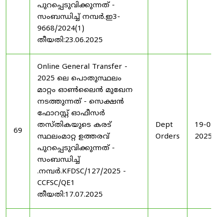
പുറപ്പെടുവിക്കുന്നത് -
സംബന്ധിച്ച് നമ്പർ.ഇ3-
9668/2024(1)
തീയതി:23.06.2025
Online General Transfer -
2025 ലെ പൊതുസ്ഥലം
മാറ്റം ഓൺലൈൻ മുഖേന
നടത്തുന്നത് - സെക്ഷൻ
ഫോറസ്റ്റ് ഓഫീസർ
തസ്തികയുടെ കരട്
Dept
19-07
69
സ്ഥലംമാറ്റ ഉത്തരവ്
Orders
2025
പുറപ്പെടുവിക്കുന്നത് -
സംബന്ധിച്ച്
.നമ്പർ.KFDSC/127/2025 -
CCFSC/QE1
തീയതി:17.07.2025