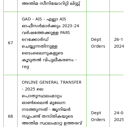
അന്തിമ സീനിയോറിറ്റി ലിസ്റ്റ്
GAD - AIS - എല്ലാ AIS
ഓഫീസർമാർക്കും 2023-24
വർഷത്തേക്കുള്ള PARS
റെക്കോർഡ്
Dept
26-10
67
ചെയ്യുന്നതിനുള്ള
Orders
2024
ടൈംലൈനുകളുടെ
കൂടുതൽ വിപുലീകരണം -
reg
ONLINE GENERAL TRANSFER
- 2025 ലെ
പൊതുസ്ഥലംമാറ്റം
ഓൺലൈൻ മുഖേന
നടത്തുന്നത് - ജൂനിയർ
Dept
24-06
68
സൂപ്രണ്ട് തസ്തികയുടെ
Orders
2025
അന്തിമ സ്ഥലംമാറ്റ ഉത്തരവ്